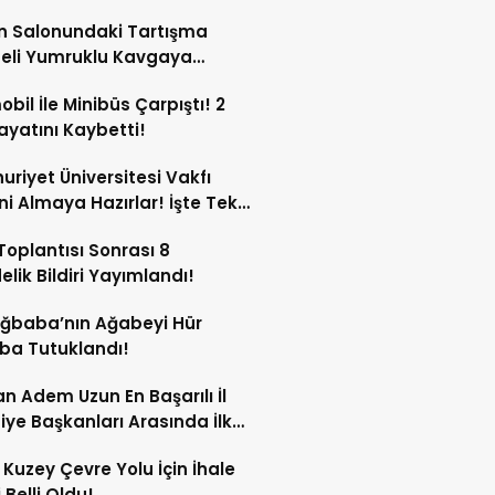
tti!
n Salonundaki Tartışma
eli Yumruklu Kavgaya
ştü!
bil İle Minibüs Çarpıştı! 2
Hayatını Kaybetti!
riyet Üniversitesi Vakfı
ini Almaya Hazırlar! İşte Tek
rı
oplantısı Sonrası 8
lik Bildiri Yayımlandı!
Ağbaba’nın Ağabeyi Hür
ba Tutuklandı!
n Adem Uzun En Başarılı İl
iye Başkanları Arasında İlk
rdi!
 Kuzey Çevre Yolu İçin İhale
 Belli Oldu!