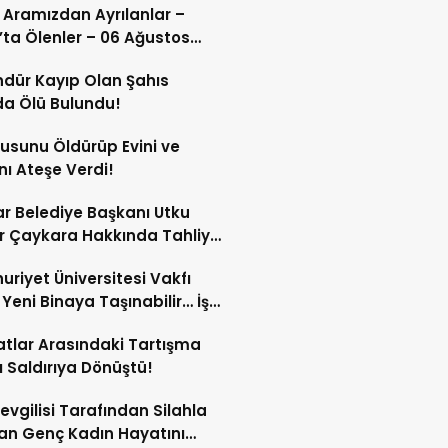
 Aramızdan Ayrılanlar –
’ta Ölenler – 06 Ağustos
dür Kayıp Olan Şahıs
a Ölü Bulundu!
sunu Öldürüp Evini ve
nı Ateşe Verdi!
ar Belediye Başkanı Utku
 Çaykara Hakkında Tahliye
ı!
riyet Üniversitesi Vakfı
i Yeni Binaya Taşınabilir… İşte
ılar
tlar Arasındaki Tartışma
lı Saldırıya Dönüştü!
Sevgilisi Tarafından Silahla
an Genç Kadın Hayatını