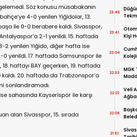
Kaybe
ip gelemedi. Söz konusu müsabakanın
Düğü
23:46
Tekm
hçe’ye 4-0 yenilen Yiğidolar, 13.
Dönü
şa ile 0-0 berabere kaldı. Sivasspor,
Otomo
23:41
ntalyaspor’a 2-1 yenildi. 15. haftada
Kişi 
2 yenilen Yiğido, diğer hafta ise
Cumhu
23:04
 yenildi. 17. haftada Samsunspor ile
Kolej
Şartla
18. haftayı BAY geçerken, 19. haftada
MGK T
22:33
e kaldı. 20. haftada da Trabzonspor’a
Madde
ini sonlandıramadı.
Veli 
22:22
 ise sahasında Kayserispor ile karşı
Ağba
Başka
22:09
an alan Sivasspor, 15. sırada
Beled
5’e Gi
Sivas
21:51
Tarihi