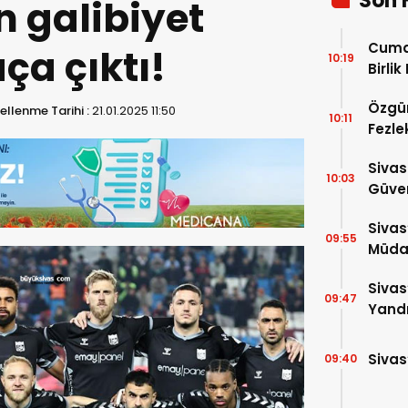
Son 
n galibiyet
Cuma
ça çıktı!
10:19
Birlik
Özgür
llenme Tarihi :
21.01.2025 11:50
10:11
Fezle
Çıktı!
Sivas
10:03
Güven
Bin P
Sivas
09:55
Müdah
Yükle
Sivas
09:47
Yandı
Sivas
09:40