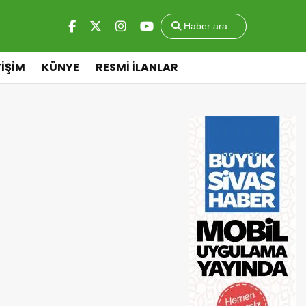
Haber ara...
TİŞİM
KÜNYE
RESMİ İLANLAR