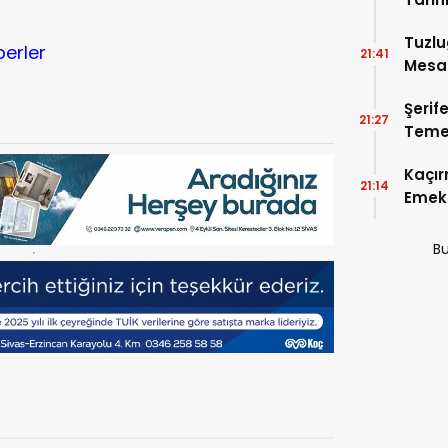
r
Tuzlu
berler
21:41
Mesai
Şerif
21:27
Temel
Kaçır
21:14
Emek 
Bu