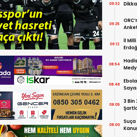
Dikka
09:32
ORC’n
09:25
Anket
Payla
İl Mil
09:12
Erdoğ
Öğren
Hadis
08:54
Medy
Ebola
08:48
Sayısı
3 Bin
08:05
Şartl
Suça 
08:00
Kanun
Kabul