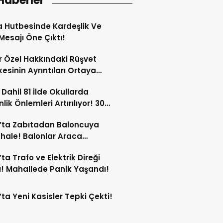
Haberler
 Hutbesinde Kardeşlik Ve
 Mesajı Öne Çıktı!
 Özel Hakkındaki Rüşvet
kesinin Ayrıntıları Ortaya
 Dahil 81 İlde Okullarda
lik Önlemleri Artırılıyor! 30
ersonel Görev Yapacak!
’ta Zabıtadan Baloncuya
ale! Balonlar Araca
ndi!
’ta Trafo ve Elektrik Direği
! Mahallede Panik Yaşandı!
’ta Yeni Kasisler Tepki Çekti!