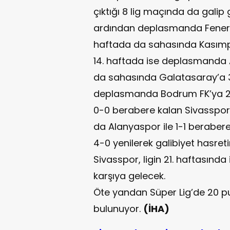
çıktığı 8 lig maçında da gal
ardından deplasmanda Fenerba
haftada da sahasında Kasımpa
14. haftada ise deplasmanda A
da sahasında Galatasaray’a 3-
deplasmanda Bodrum FK’ya 2-0
0-0 berabere kalan Sivasspor, 
da Alanyaspor ile 1-1 beraber
4-0 yenilerek galibiyet hasret
Sivasspor, ligin 21. haftasında
karşıya gelecek.
Öte yandan Süper Lig’de 20 pu
bulunuyor.
(İHA)