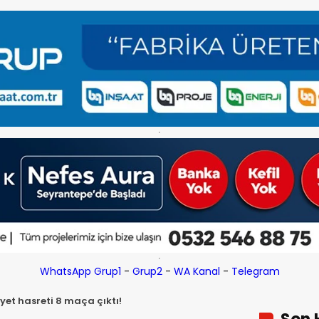
WhatsApp Grup1
-
Grup2
-
WA Kanal
-
Telegram
yet hasreti 8 maça çıktı!