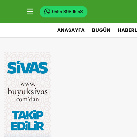
☰
0555 898 15 58
ANASAYFA
BUGÜN
HABERL