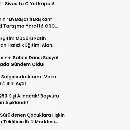
t! Sivas’ta O Yol Kapalı!
in “En Başarılı Başkan”
i Tartışma Yarattı! ORC
şımı Sildi!
li Eğitim Müdürü Fatih
an Hafızlık Eğitimi Alan
cilerle Buluştu!
e’nin Sahne Dansı Sosyal
ada Gündem Oldu!
 Salgınında Alarm! Vaka
 4 Bini Aştı!
 250 Kişi Alınacak! Başvuru
arı Açıklandı!
Sürüklenen Çocuklara İlişkin
 Teklifinin İlk 2 Maddesi
 Edildi!