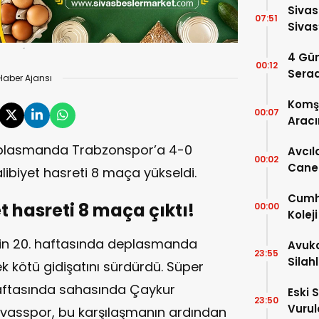
Sivas
07:51
Sivas
2026
4 Gün
00:12
Serad
Haber Ajansı
Komşu
00:07
Aracı
deplasmanda Trabzonspor’a 4-0
Avcıl
00:02
Caner
alibiyet hasreti 8 maça yükseldi.
Karar
Cumhu
t hasreti 8 maça çıktı!
00:00
Kolej
Ayrınt
g’in 20. haftasında deplasmanda
Avuka
23:55
Silah
 kötü gidişatını sürdürdü. Süper
haftasında sahasında Çaykur
Eski 
23:50
Vurul
ivasspor, bu karşılaşmanın ardından