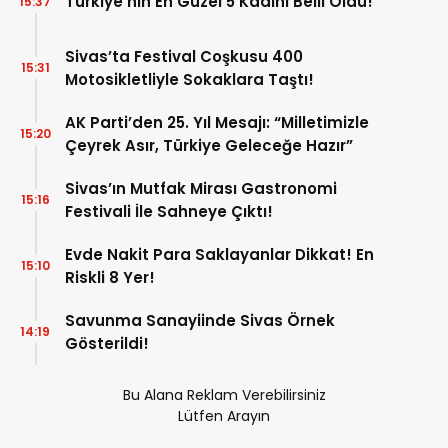
Türkiye’nin En Güzel 5 Kadını Belli Oldu!
15:37
Sivas’ta Festival Coşkusu 400
15:31
Motosikletliyle Sokaklara Taştı!
AK Parti’den 25. Yıl Mesajı: “Milletimizle
15:20
Çeyrek Asır, Türkiye Geleceğe Hazır”
Sivas’ın Mutfak Mirası Gastronomi
15:16
Festivali İle Sahneye Çıktı!
Evde Nakit Para Saklayanlar Dikkat! En
15:10
Riskli 8 Yer!
Savunma Sanayiinde Sivas Örnek
14:19
Gösterildi!
Bu Alana Reklam Verebilirsiniz
Lütfen Arayın