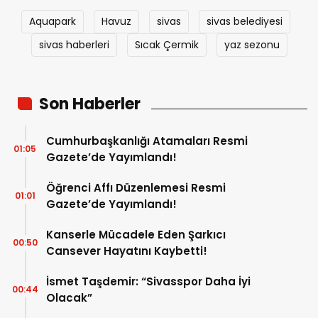
Aquapark
Havuz
sivas
sivas belediyesi
sivas haberleri
Sıcak Çermik
yaz sezonu
Son Haberler
Cumhurbaşkanlığı Atamaları Resmi
01:05
Gazete’de Yayımlandı!
Öğrenci Affı Düzenlemesi Resmi
01:01
Gazete’de Yayımlandı!
Kanserle Mücadele Eden Şarkıcı
00:50
Cansever Hayatını Kaybetti!
İsmet Taşdemir: “Sivasspor Daha İyi
00:44
Olacak”