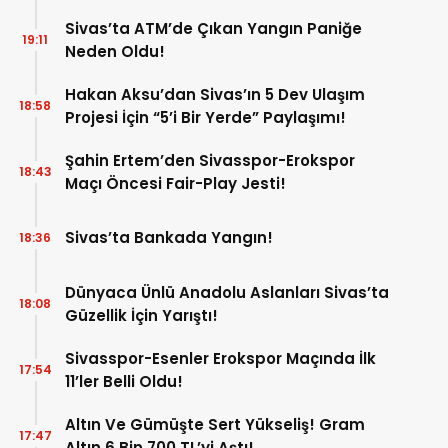
Sivas’ta ATM’de Çıkan Yangın Paniğe
19:11
Neden Oldu!
Hakan Aksu’dan Sivas’ın 5 Dev Ulaşım
18:58
Projesi İçin “5’i Bir Yerde” Paylaşımı!
Şahin Ertem’den Sivasspor-Erokspor
18:43
Maçı Öncesi Fair-Play Jesti!
Sivas’ta Bankada Yangın!
18:36
Dünyaca Ünlü Anadolu Aslanları Sivas’ta
18:08
Güzellik İçin Yarıştı!
Sivasspor-Esenler Erokspor Maçında İlk
17:54
11’ler Belli Oldu!
Altın Ve Gümüşte Sert Yükseliş! Gram
17:47
Altın 6 Bin 700 TL’yi Aştı!