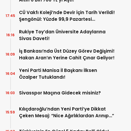
CÜ Vakfı Koleji’nde Devir İçin Tarih Verildi!
17:45
Şengönül: Yüzde 99,9 Pazartesi
Tamamlanacak
Rukiye Toy’dan Üniversite Adaylarına
16:16
Sivas Daveti!
İş Bankası’nda Üst Düzey Görev Değişimi!
16:09
Hakan Aran’ın Yerine Cahit Çınar Geliyor!
Yeni Parti Manisa İl Başkanı İlksen
16:04
Özalper Tutuklandı!
Sivasspor Maçına Gidecek misiniz?
16:03
Kılıçdaroğlu’ndan Yeni Parti’ye Dikkat
15:59
Çeken Mesaj: “Nice Ağırlıklardan Arınıp…”