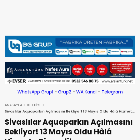
WhatsApp Grup1
-
Grup2
-
WA Kanal
-
Telegram
ANASAYFA
BELEDİYE
Sivaslılar Aquaparkın Açılmasını Bekliyor! 13 Mayıs Oldu Hâlâ Hizmete
Girmedi!
Sivaslılar Aquaparkın Açılmasını
Bekliyor! 13 Mayıs Oldu Hâlâ