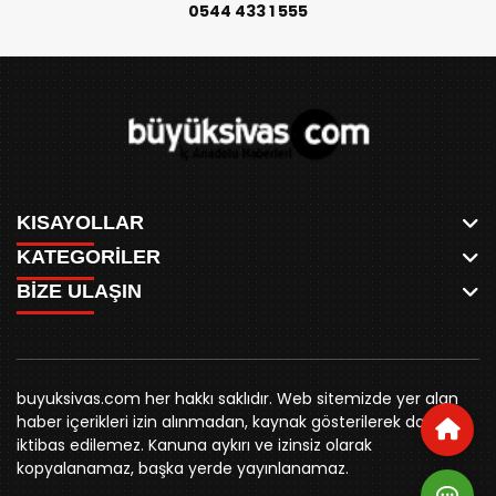
0544 433 1 555
KISAYOLLAR
KATEGORİLER
ANASAYFA
BİZE ULAŞIN
AKSU CANLI
WHATSAPP
MEYDAN CANLI
SPOR
0346 221 00 60
MEDRESELER CANLI
SİYASET
MERAKÜM CANLI
buyuksivashaber@gmail.com
BELEDİYE
YUKARI TEKKE CANLI
buyuksivas.com her hakkı saklıdır. Web sitemizde yer alan
SİVAS VALİLİĞİ
Örtülüpınar Mah. İnönü Bulvarı Özkahya Apt. Kat:3 D:7
KURUMSAL KİMLİK
haber içerikleri izin alınmadan, kaynak gösterilerek dahi
ÜNİVERSİTE
Sivas
REKLAM FİYATLARI
iktibas edilemez. Kanuna aykırı ve izinsiz olarak
KURUMLAR
BİZE ULAŞIN
kopyalanamaz, başka yerde yayınlanamaz.
STK
KÜNYE