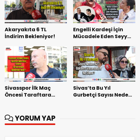
Akaryakıta 6 TL
Engelli Kardeşi İçin
İndirim Bekleniyor!
Mücadele Eden Seyyar
Satıcı: “Adem Uzun’a
Hakkımı Helal
Etmiyorum”
Sivasspor İlk Maç
Sivas’ta Bu Yıl
Öncesi Taraftara
Gurbetçi Sayısı Neden
Mikrofon Uzattık! Bu
Az?: Bakalım
Sezondan Beklentiler
Vatandaşlar Ne Diyor?
Neler?
YORUM YAP