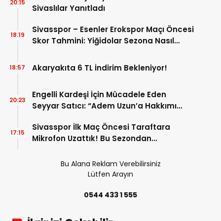
20:15
Sivaslılar Yanıtladı
Sivasspor – Esenler Erokspor Maçı Öncesi
18:19
Skor Tahmini: Yiğidolar Sezona Nasıl
Başlayacak?
Akaryakıta 6 TL İndirim Bekleniyor!
18:57
Engelli Kardeşi İçin Mücadele Eden
20:23
Seyyar Satıcı: “Adem Uzun’a Hakkımı
Helal Etmiyorum”
Sivasspor İlk Maç Öncesi Taraftara
17:15
Mikrofon Uzattık! Bu Sezondan
Beklentiler Neler?
Bu Alana Reklam Verebilirsiniz
Lütfen Arayın
0544 433 1 555