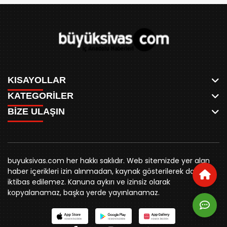
KISAYOLLAR
KATEGORİLER
ANASAYFA
BİZE ULAŞIN
AKSU CANLI
WHATSAPP
MEYDAN CANLI
SPOR
0346 221 00 60
MEDRESELER CANLI
SİYASET
MERAKÜM CANLI
buyuksivashaber@gmail.com
BELEDİYE
YUKARI TEKKE CANLI
buyuksivas.com her hakkı saklıdır. Web sitemizde yer alan
SİVAS VALİLİĞİ
Örtülüpınar Mah. İnönü Bulvarı Özkahya Apt. Kat:3 D:7
KURUMSAL KİMLİK
haber içerikleri izin alınmadan, kaynak gösterilerek dahi
ÜNİVERSİTE
Sivas
REKLAM FİYATLARI
iktibas edilemez. Kanuna aykırı ve izinsiz olarak
KURUMLAR
BİZE ULAŞIN
kopyalanamaz, başka yerde yayınlanamaz.
STK
KÜNYE
YORUM
RESMİ İLANLAR
İLÇELER