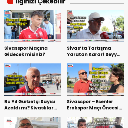
İlginizi Çekebilir
Sivasspor Maçına
Sivas’ta Tartışma
Gidecek misiniz?
Yaratan Karar! Seyyar
Satıcılara Müdahale
Bu Yıl Gurbetçi Sayısı
Sivasspor – Esenler
Azaldı mı? Sivaslılar
Erokspor Maçı Öncesi
Yanıtladı
Skor Tahmini:
Yiğidolar Sezona Nasıl
Başlayacak?