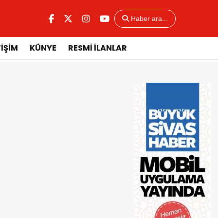
Haber ara...
TİŞİM
KÜNYE
RESMİ İLANLAR