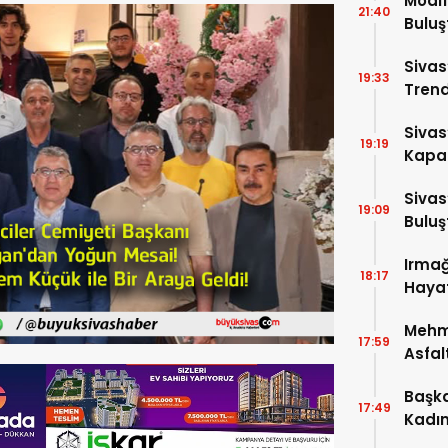
Modif
21:40
Buluş
Sivas
19:33
Trend
Sivas
19:19
Kapat
Etkinl
Sivas
19:09
Buluş
Irmağ
18:17
Hayat
Mehme
17:59
Asfal
Sürüy
Başka
17:49
Kadın