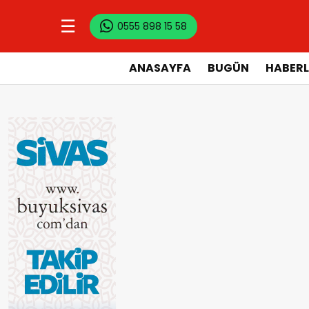
☰
0555 898 15 58
ANASAYFA
BUGÜN
HABERL