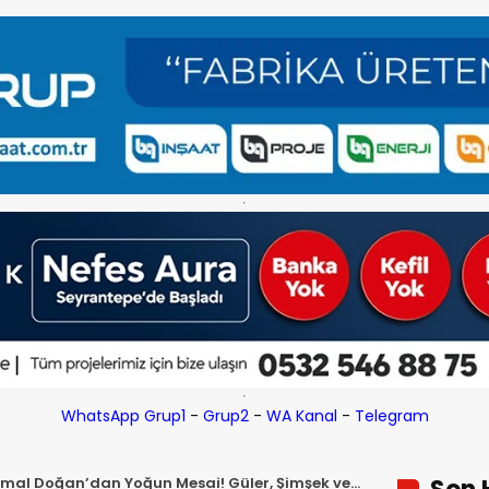
WhatsApp Grup1
-
Grup2
-
WA Kanal
-
Telegram
emal Doğan’dan Yoğun Mesai! Güler, Şimşek ve