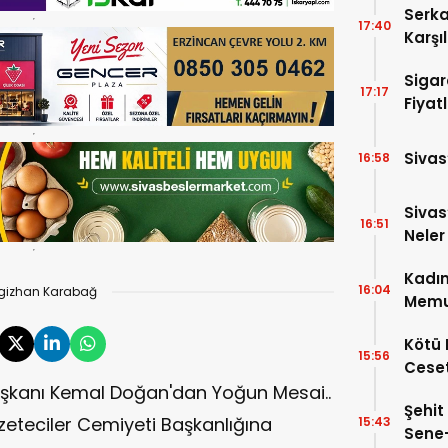
Serka
17:40
Karşı
Sigar
17:17
Fiyatl
Sivas
16:58
Sivas
16:51
Neler
Kadın
16:04
gizhan Karabağ
Memu
Kötü 
15:56
Ceset
aşkanı Kemal Doğan'dan Yoğun Mesai..
Şehit
eteciler Cemiyeti Başkanlığına
15:43
Sene-