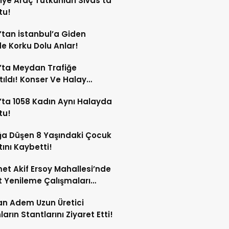
iye Araç Tutkunları Sivas’ta
tu!
’tan İstanbul’a Giden
e Korku Dolu Anlar!
’ta Meydan Trafiğe
ıldı! Konser Ve Halay
iği Var!
’ta 1058 Kadın Aynı Halayda
tu!
a Düşen 8 Yaşındaki Çocuk
ını Kaybetti!
t Akif Ersoy Mahallesi’nde
t Yenileme Çalışmaları
or!
n Adem Uzun Üretici
ların Stantlarını Ziyaret Etti!