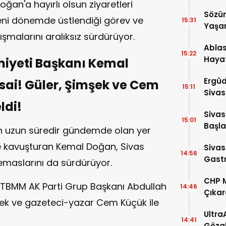
ğan'a hayırlı olsun ziyaretleri
Anıldı
Sözü
ni dönemde üstlendiği görev ve
15:31
Yaşa
şmalarını aralıksız sürdürüyor.
Ablas
15:22
Hayat
miyeti Başkanı Kemal
Ergüd
ai! Güler, Şimşek ve Cem
15:11
Sivas
ldi!
Oldu!
Sivas
15:01
Başla
n uzun süredir gündemde olan yer
 kavuşturan Kemal Doğan, Sivas
Sivas
14:56
Gastr
temaslarını da sürdürüyor.
Dolu 
CHP M
BMM AK Parti Grup Başkanı Abdullah
14:46
Çıkar
mşek ve gazeteci-yazar Cem Küçük ile
Çağrı
Ultra
14:41
Gözal