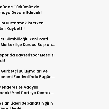
!
müz de Türkümüz de
maya Devam Edecek!
ını Kurtarmak İsterken
ını Kaybetti!
er Sümbüloğlu Yeni Parti
 Merkez İlçe Kurucu Başkanı
spor’da Kayserispor Mesaisi
dı!
 Gurbetçi Buluşmaları Ve
onomi Festivali’nde Bugün
Dolu Program!
enderes’te Adayını
acak! Yeni Parti’ye Destek
sı!
Aslan Lideri Sebahattin Şirin
tına Alındı!