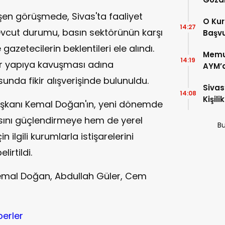
en görüşmede, Sivas'ta faaliyet
O Kur
14:27
evcut durumu, basın sektörünün karşı
Başvu
azetecilerin beklentileri ele alındı.
Memur
14:19
r yapıya kavuşması adına
AYM’d
Maaşl
unda fikir alışverişinde bulunuldu.
Sivas
Günd
14:08
Kişil
aşkanı Kemal Doğan'ın, yeni dönemde
Vurd
ını güçlendirmeye hem de yerel
Bu
 ilgili kurumlarla istişarelerini
rtildi.
Kemal Doğan, Abdullah Güler, Cem
berler