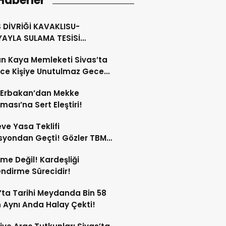
Haberler
 DİVRİĞİ KAVAKLISU-
YAYLA SULAMA TESİSİ
MLAMA İNŞAATI
n Kaya Memleketi Sivas’ta
rce Kişiye Unutulmaz Gece
tı!
 Erbakan’dan Mekke
ması’na Sert Eleştiri!
ve Yasa Teklifi
syondan Geçti! Gözler TBMM
 Kurulu’nda!
me Değil! Kardeşliği
ndirme Sürecidir!
’ta Tarihi Meydanda Bin 58
 Aynı Anda Halay Çekti!