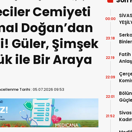
Son 
ciler Cemiyeti
SİVAS
00:00
mal Doğan’dan
YEŞİL
TAMA
Serka
! Güler, Şimşek
23:18
Binle
Yaşat
k ile Bir Araya
Fatih
22:19
Anlaş
Çerçe
22:09
Komi
Genel
cellenme Tarihi :
05.07.2026 09:53
Bölün
22:01
Güçle
Sivas
21:52
Kadın