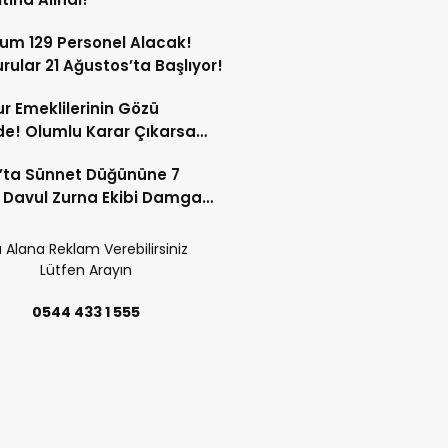
um 129 Personel Alacak!
rular 21 Ağustos’ta Başlıyor!
 Emeklilerinin Gözü
e! Olumlu Karar Çıkarsa
ara 25 Bin Liralık Artış
’ta Sünnet Düğününe 7
emde!
ik Davul Zurna Ekibi Damga
u!
 Alana Reklam Verebilirsiniz
Lütfen Arayın
0544 433 1 555