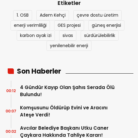
Etiketler
1. OSB
Adem Kehçi
çevre dostu üretim
enerji verimliliği
GES projesi
güneş enerjisi
karbon ayak izi
sivas
sürdürülebilirlik
yenilenebilir enerji
Son Haberler
4 Gündür Kayıp Olan Şahıs Serada Ölü
00:12
Bulundu!
Komşusunu Öldürüp Evini ve Aracını
00:07
Ateşe Verdi!
Avcılar Belediye Başkanı Utku Caner
00:02
Çaykara Hakkında Tahliye Kararı!