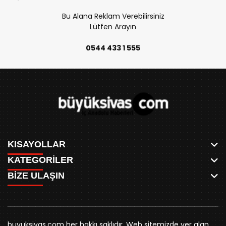
Bu Alana Reklam Verebilirsiniz
Lütfen Arayın
0544 433 1 555
KISAYOLLAR
KATEGORİLER
ANASAYFA
BİZE ULAŞIN
AKSU CANLI
WHATSAPP
MEYDAN CANLI
SPOR
0346 221 00 60
MEDRESELER CANLI
SİYASET
MERAKÜM CANLI
buyuksivashaber@gmail.com
BELEDİYE
YUKARI TEKKE CANLI
buyuksivas.com her hakkı saklıdır. Web sitemizde yer alan