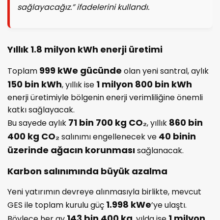
sağlayacağız.” ifadelerini kullandı.
Yıllık 1.8 milyon kWh enerji üretimi
999 kWe gücünde
Toplam
olan yeni santral, aylık
150 bin kWh
1 milyon 800 bin kWh
, yıllık ise
enerji üretimiyle bölgenin enerji verimliliğine önemli
katkı sağlayacak.
71 bin 700 kg CO₂
860 bin
Bu sayede aylık
, yıllık
400 kg CO₂
40 binin
salınımı engellenecek ve
üzerinde ağacın korunması
sağlanacak.
Karbon salınımında büyük azalma
Yeni yatırımın devreye alınmasıyla birlikte, mevcut
1.998 kWe
GES ile toplam kurulu güç
’ye ulaştı.
143 bin 400 kg
1 milyon
Böylece her ay
, yılda ise