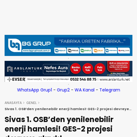
WhatsApp Grup1
-
Grup2
-
WA Kanal
-
Telegram
ANASAYFA
GENEL
Sivas 1. OSB’den yenilenebilir enerji hamlesi! GES-2 projesi devreye
alındı!
Sivas 1. OSB’den yenilenebilir
enerji hamlesi! GES-2 projesi