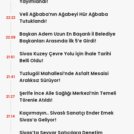
Yayımlandı!
Veli Ağbaba’nın Ağabeyi Hür Ağbaba
22:22
Tutuklandı!
Başkan Adem Uzun En Başarılı İl Belediye
22:09
Başkanları Arasında İlk 5’e Girdi!
Sivas Kuzey Çevre Yolu İçin İhale Tarihi
21:51
Belli Oldu!
Tuzlugöl Mahallesi’nde Asfalt Mesaisi
21:41
Aralıksız Sürüyor!
Şerife İnce Aile Sağlığı Merkezi’nin Temeli
21:27
Törenle Atıldı!
Kaçırmayın.. Sivaslı Sanatçı Ender Emek
21:14
Sivas’a Geliyor!
Sivas’ta Seyyar Satıcılara Denetim