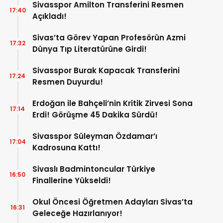
Sivasspor Amilton Transferini Resmen
17:40
Açıkladı!
Sivas’ta Görev Yapan Profesörün Azmi
17:32
Dünya Tıp Literatürüne Girdi!
Sivasspor Burak Kapacak Transferini
17:24
Resmen Duyurdu!
Erdoğan ile Bahçeli’nin Kritik Zirvesi Sona
17:14
Erdi! Görüşme 45 Dakika Sürdü!
Sivasspor Süleyman Özdamar’ı
17:04
Kadrosuna Kattı!
Sivaslı Badmintoncular Türkiye
16:50
Finallerine Yükseldi!
Okul Öncesi Öğretmen Adayları Sivas’ta
16:31
Geleceğe Hazırlanıyor!