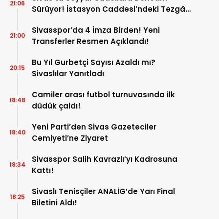
21:06
Sürüyor! İstasyon Caddesi’ndeki Tezgâh
Kaldırıldı!
Sivasspor’da 4 İmza Birden! Yeni
21:00
Transferler Resmen Açıklandı!
Bu Yıl Gurbetçi Sayısı Azaldı mı?
20:15
Sivaslılar Yanıtladı
Camiler arası futbol turnuvasında ilk
18:48
düdük çaldı!
Yeni Parti’den Sivas Gazeteciler
18:40
Cemiyeti’ne Ziyaret
Sivasspor Salih Kavrazlı’yı Kadrosuna
18:34
Kattı!
Sivaslı Tenisçiler ANALİG’de Yarı Final
18:25
Biletini Aldı!