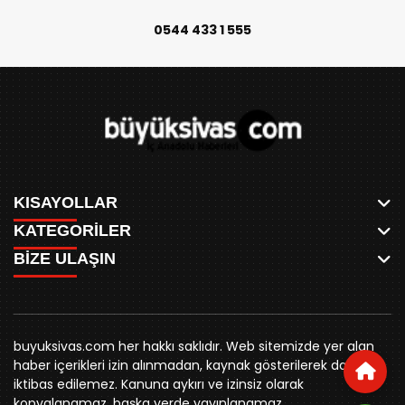
0544 433 1 555
KISAYOLLAR
KATEGORİLER
ANASAYFA
BİZE ULAŞIN
AKSU CANLI
WHATSAPP
MEYDAN CANLI
SPOR
0346 221 00 60
MEDRESELER CANLI
SİYASET
MERAKÜM CANLI
buyuksivashaber@gmail.com
BELEDİYE
YUKARI TEKKE CANLI
buyuksivas.com her hakkı saklıdır. Web sitemizde yer alan
SİVAS VALİLİĞİ
Örtülüpınar Mah. İnönü Bulvarı Özkahya Apt. Kat:3 D:7
KURUMSAL KİMLİK
haber içerikleri izin alınmadan, kaynak gösterilerek dahi
ÜNİVERSİTE
Sivas
REKLAM FİYATLARI
iktibas edilemez. Kanuna aykırı ve izinsiz olarak
KURUMLAR
BİZE ULAŞIN
kopyalanamaz, başka yerde yayınlanamaz.