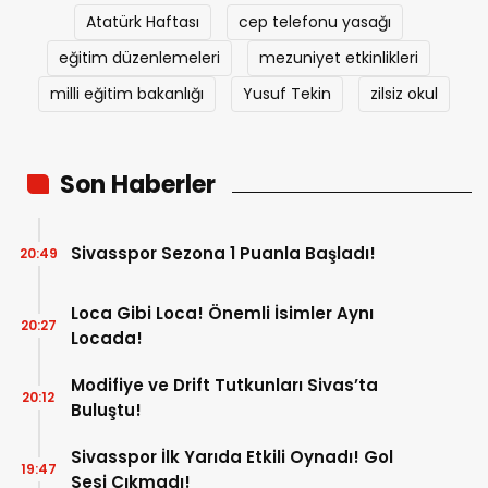
Atatürk Haftası
cep telefonu yasağı
eğitim düzenlemeleri
mezuniyet etkinlikleri
milli eğitim bakanlığı
Yusuf Tekin
zilsiz okul
Son Haberler
Sivasspor Sezona 1 Puanla Başladı!
20:49
Loca Gibi Loca! Önemli İsimler Aynı
20:27
Locada!
Modifiye ve Drift Tutkunları Sivas’ta
20:12
Buluştu!
Sivasspor İlk Yarıda Etkili Oynadı! Gol
19:47
Sesi Çıkmadı!