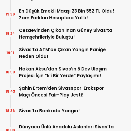
En Düşük Emekli Maaşı 23 Bin 552 TL Oldu!
19:39
Zam Farkları Hesaplara Yattı!
Cezaevinden Çıkan İnan Güney Sivas’ta
19:24
Hemşehrileriyle Buluştu!
Sivas’ta ATM’de Çıkan Yangın Paniğe
19:11
Neden Oldu!
Hakan Aksu’dan Sivas’ın 5 Dev Ulaşım
18:58
Projesi İçin “5’i Bir Yerde” Paylaşımı!
Şahin Ertem’den Sivasspor-Erokspor
18:43
Maçı Öncesi Fair-Play Jesti!
Sivas’ta Bankada Yangın!
18:36
Dünyaca Ünlü Anadolu Aslanları Sivas’ta
18:08