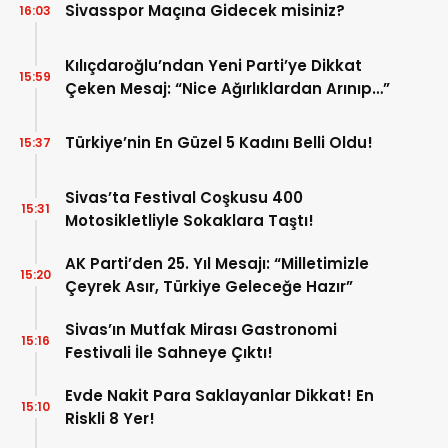
Sivasspor Maçına Gidecek misiniz?
16:03
Kılıçdaroğlu’ndan Yeni Parti’ye Dikkat
15:59
Çeken Mesaj: “Nice Ağırlıklardan Arınıp…”
Türkiye’nin En Güzel 5 Kadını Belli Oldu!
15:37
Sivas’ta Festival Coşkusu 400
15:31
Motosikletliyle Sokaklara Taştı!
AK Parti’den 25. Yıl Mesajı: “Milletimizle
15:20
Çeyrek Asır, Türkiye Geleceğe Hazır”
Sivas’ın Mutfak Mirası Gastronomi
15:16
Festivali İle Sahneye Çıktı!
Evde Nakit Para Saklayanlar Dikkat! En
15:10
Riskli 8 Yer!