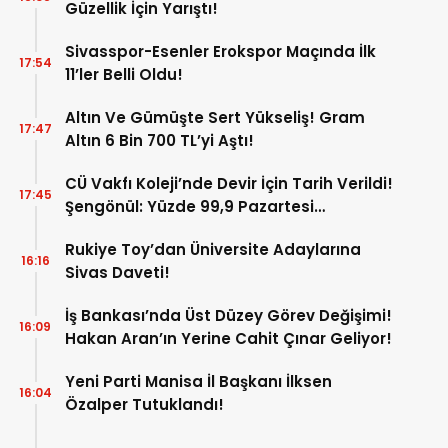
Güzellik İçin Yarıştı!
Sivasspor-Esenler Erokspor Maçında İlk
17:54
11’ler Belli Oldu!
Altın Ve Gümüşte Sert Yükseliş! Gram
17:47
Altın 6 Bin 700 TL’yi Aştı!
CÜ Vakfı Koleji’nde Devir İçin Tarih Verildi!
17:45
Şengönül: Yüzde 99,9 Pazartesi
Tamamlanacak
Rukiye Toy’dan Üniversite Adaylarına
16:16
Sivas Daveti!
İş Bankası’nda Üst Düzey Görev Değişimi!
16:09
Hakan Aran’ın Yerine Cahit Çınar Geliyor!
Yeni Parti Manisa İl Başkanı İlksen
16:04
Özalper Tutuklandı!