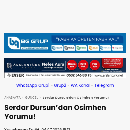
WhatsApp Grup1
-
Grup2
-
WA Kanal
-
Telegram
ANASAYFA
GÜNCEL
Serdar Dursun’dan Osimhen Yorumu!
Serdar Dursun’dan Osimhen
Yorumu!
Yayınlanma Tarihi :
04.07.2026 15:17