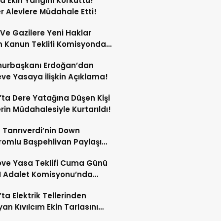
ta Ekin Yangını Korkuttu!
er Alevlere Müdahale Etti!
 Ve Gazilere Yeni Haklar
n Kanun Teklifi Komisyonda
 Edildi!
urbaşkanı Erdoğan’dan
ve Yasaya İlişkin Açıklama!
’ta Dere Yatağına Düşen Kişi
erin Müdahalesiyle Kurtarıldı!
 Tanrıverdi’nin Down
omlu Başpehlivan Paylaşımı
 Beğeni Topladı!
ve Yasa Teklifi Cuma Günü
 Adalet Komisyonu’nda
şülecek!
’ta Elektrik Tellerinden
yan Kıvılcım Ekin Tarlasını
!