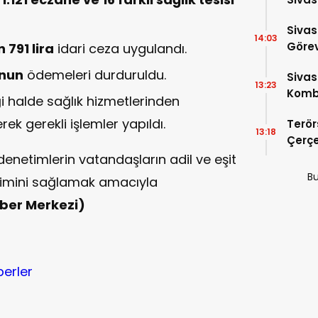
Sivas
14:03
Görev
 791 lira
idari ceza uygulandı.
unun
ödemeleri durduruldu.
Sivas
13:23
Kombi
i halde sağlık hizmetlerinden
rek gerekli işlemler yapıldı.
Terör
13:18
Çerç
Sunul
enetimlerin vatandaşların adil ve eşit
Detay
Bu
rişimini sağlamak amacıyla
ber Merkezi)
berler