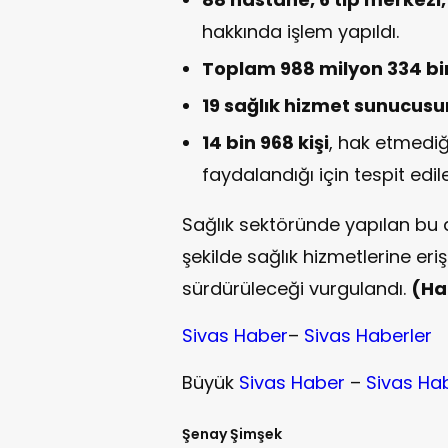
hakkında işlem yapıldı.
Toplam 988 milyon 334 bin
19 sağlık hizmet sunucus
14 bin 968 kişi
, hak etmediğ
faydalandığı için tespit edile
Sağlık sektöründe yapılan bu d
şekilde sağlık hizmetlerine e
sürdürüleceği vurgulandı.
(Ha
Sivas Haber
–
Sivas Haberler
Büyük
Sivas Haber
–
Sivas Ha
Şenay Şimşek