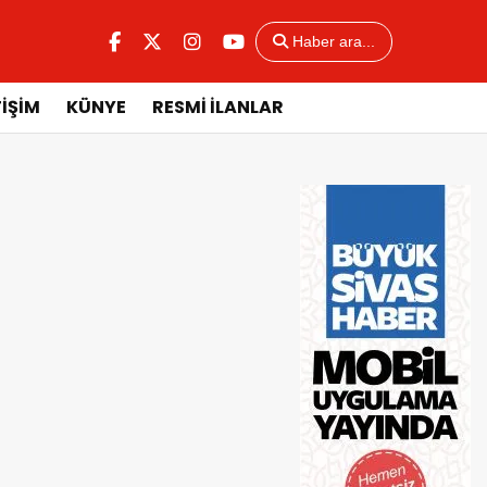
Haber ara...
TİŞİM
KÜNYE
RESMİ İLANLAR