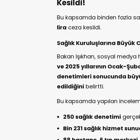
Kesildi!
Bu kapsamda binden fazla sa
lira
ceza kesildi.
Sağlık Kuruluşlarına Büyük 
Bakan Işıkhan, sosyal medya
ve 2025 yıllarının Ocak-Şub
denetimleri sonucunda büyü
edildiğini
belirtti.
Bu kapsamda yapılan inceleme
250 sağlık denetimi
gerçekl
Bin 231 sağlık hizmet sun
88 hastane, 6 tıp merkezi, 1