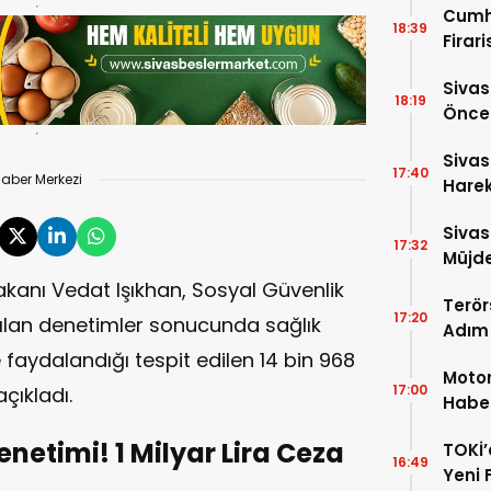
Cumh
18:39
Firar
Hakkı
Sivas
18:19
Önces
Sezon
Sivas
17:40
aber Merkezi
Harek
Açıkl
Sivas
17:32
Müjde
kanı Vedat Işıkhan, Sosyal Güvenlik
Terör
17:20
lan denetimler sonucunda sağlık
Adım!
TBMM
 faydalandığı tespit edilen 14 bin 968
Motor
17:00
açıkladı.
Haber
İndi
netimi! 1 Milyar Lira Ceza
TOKİ’
16:49
Yeni 