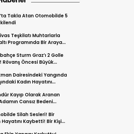
Haberler
’ta Takla Atan Otomobilde 5
tkilendi
ivas Teşkilatı Muhtarlarla
ltı Programında Bir Araya
!
bahçe Sturm Graz’ı 2 Golle
! Rövanş Öncesi Büyük
aj!
tman Dairesindeki Yangında
şındaki Kadın Hayatını
tti!
dür Kayıp Olarak Aranan
 Adamın Cansız Bedeni
da Bulundu!
bilde Silah Sesleri! Bir
 Hayatını Kaybetti! Bir Kişi
Yaralandı!