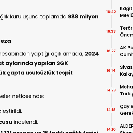
Ödeme
Kağıt
16:42
Mevlü
ğlık kuruluşuna toplamda
988 milyon
Yoğun
Terör
16:33
Önem
Ceza
AK Pa
16:27
 hesabından yaptığı açıklamada,
2024
Cumh
Başka
at aylarında yapılan SGK
Sivas
16:14
k çapta usulsüzlük tespit
Kalkı
Moha
14:29
Türki
ler neticesinde:
Coşku
Çay B
eştirildi.
14:18
Gerek
Mahk
ucusu
incelendi.
ALDE
14:10
.121 eczane ve 16 farklı sağlık tesisi
Sivas