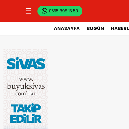
☰
0555 898 15 58
ANASAYFA
BUGÜN
HABERL