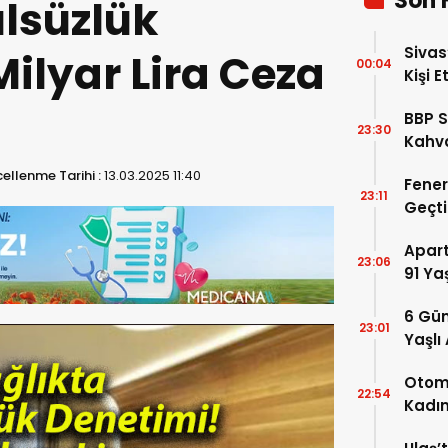
Son 
ulsüzlük
Sivas
Milyar Lira Ceza
00:04
Kişi E
BBP S
23:30
Kahva
Geldi
ellenme Tarihi :
13.03.2025 11:40
Fener
23:11
Geçti
Avant
Apar
23:06
91 Ya
Kaybe
6 Gün
23:01
Yaşlı
Baraj
Otomo
22:54
Kadın
Ağır 