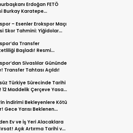
urbaşkanı Erdoğan FETÖ
isi Burkay Karatepe
nda Şikayetçi Oldu!
spor – Esenler Erokspor Maçı
i Skor Tahmini: Yiğidolar
a Nasıl Başlayacak?
spor’da Transfer
etliliği Başladı! Resmi
amalar An Meselesi!
spor’dan Sivaslılar Gününde
! Transfer Tahtası Açıldı!
süz Türkiye Sürecinde Tarihi
 12 Maddelik Çerçeve Yasa
’ye Sunuldu!
in İndirimi Bekleyenlere Kötü
! Gece Yarısı Beklenen
rim Pompaya Yansımayacak!
den Ev ve İş Yeri Alacaklara
Fırsat! Açık Artırma Tarihi ve