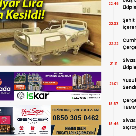
Ulaş’
22:46
Ekipl
Şehit
22:33
İçere
Kabul
Cumh
22:22
Çerçe
Sivas
21:11
Ekipl
Yusuf
21:01
Sendr
Büyük
Çerçe
18:57
TBMM
Görü
Sivas
18:46
Sıçra
Yaktı