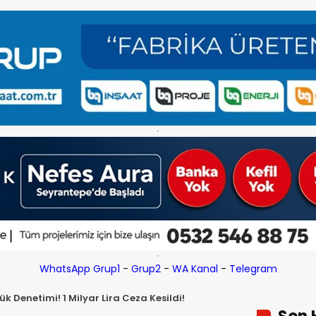
WhatsApp Grup1
-
Grup2
-
WA Kanal
-
Telegram
ük Denetimi! 1 Milyar Lira Ceza Kesildi!