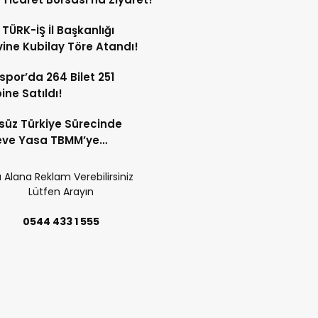
 TÜRK-İŞ İl Başkanlığı
ine Kubilay Töre Atandı!
spor’da 264 Bilet 251
ne Satıldı!
süz Türkiye Sürecinde
eve Yasa TBMM’ye
uyor! 12 Maddelik Teklifin
ları Belli Oldu!
 Alana Reklam Verebilirsiniz
Lütfen Arayın
0544 433 1 555