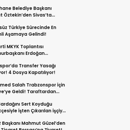
 Koşulları Belli Oldu!
hane Belediye Başkanı
t Öztekin’den Sivas’ta
 Ziyaret Programı!
süz Türkiye Sürecinde En
li Aşamaya Gelindi!
rti MKYK Toplantısı
urbaşkanı Erdoğan
nlığında Başladı!
spor’da Transfer Yasağı
yor! 4 Dosya Kapatılıyor!
med Salah Trabzonspor İçin
ye’ye Geldi! Taraftardan
lu Karşılama!
ardağını Sert Koyduğu
çesiyle İşten Çıkarılan İşçiye
emeden Emsal Karar!
R Başkanı Mahmut Güzel’den
 Ticaret Borsası’na Ziyaret!