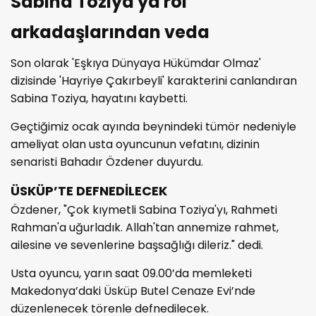
Sabina Toziya'ya rol
arkadaşlarından veda
Son olarak 'Eşkıya Dünyaya Hükümdar Olmaz'
dizisinde 'Hayriye Çakırbeyli' karakterini canlandıran
Sabina Toziya, hayatını kaybetti.
Geçtiğimiz ocak ayında beynindeki tümör nedeniyle
ameliyat olan usta oyuncunun vefatını, dizinin
senaristi Bahadır Özdener duyurdu.
ÜSKÜP’TE DEFNEDİLECEK
Özdener, "Çok kıymetli Sabina Toziya'yı, Rahmeti
Rahman'a uğurladık. Allah'tan annemize rahmet,
ailesine ve sevenlerine başsağlığı dileriz." dedi.
Usta oyuncu, yarın saat 09.00’da memleketi
Makedonya’daki Üsküp Butel Cenaze Evi’nde
düzenlenecek törenle defnedilecek.