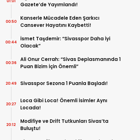
01:01
Gazete’de Yayımlandı!
Kanserle Mücadele Eden Şarkıcı
00:50
Cansever Hayatını Kaybetti!
İsmet Taşdemir: “Sivasspor Daha İyi
00:44
Olacak”
Ali Onur Cerrah: “Sivas Deplasmanında 1
00:36
Puan Bizim İçin Önemli”
Sivasspor Sezona 1 Puanla Başladı!
20:49
Loca Gibi Loca! Önemli İsimler Aynı
20:27
Locada!
Modifiye ve Drift Tutkunları Sivas’ta
20:12
Buluştu!