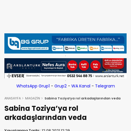
WhatsApp Grup1
-
Grup2
-
WA Kanal
-
Telegram
ANASAYFA
MAGAZİN
Sabina Toziya’ya rol arkadaşlarından veda
Sabina Toziya’ya rol
arkadaşlarından veda
Yayınlanma Tarihi :
12.08.2021 12:29