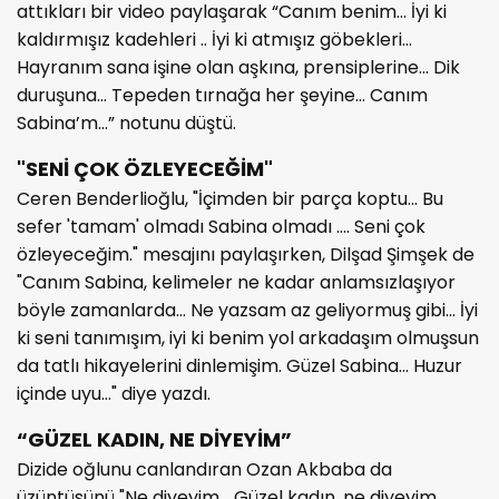
attıkları bir video paylaşarak “Canım benim… İyi ki
kaldırmışız kadehleri .. İyi ki atmışız göbekleri…
Hayranım sana işine olan aşkına, prensiplerine… Dik
duruşuna… Tepeden tırnağa her şeyine… Canım
Sabina’m…” notunu düştü.
"SENİ ÇOK ÖZLEYECEĞİM"
Ceren Benderlioğlu, "İçimden bir parça koptu… Bu
sefer 'tamam' olmadı Sabina olmadı …. Seni çok
özleyeceğim." mesajını paylaşırken, Dilşad Şimşek de
"Canım Sabina, kelimeler ne kadar anlamsızlaşıyor
böyle zamanlarda… Ne yazsam az geliyormuş gibi… İyi
ki seni tanımışım, iyi ki benim yol arkadaşım olmuşsun
da tatlı hikayelerini dinlemişim. Güzel Sabina… Huzur
içinde uyu…" diye yazdı.
“GÜZEL KADIN, NE DİYEYİM”
Dizide oğlunu canlandıran Ozan Akbaba da
üzüntüsünü "Ne diyeyim… Güzel kadın, ne diyeyim…