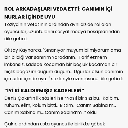
ROL ARKADAŞLARI VEDA ETTİ: CANIMIN İÇİ
NURLAR İÇİNDE UYU
Toziya'nın vefatının ardından aynı dizide rol alan
oyuncular, üzüntülerini sosyal medya hesaplarından
dile getirdi.
Oktay Kaynarca, "Sınanıyor muyum bilmiyorum ama
bir bildiği var sanırım Yaradanın... Tarif etmem
imkansız, sadece kocaman bir boşluk kocaman bir
hiçlik boğazım düğüm düğüm... Uğurlar olsun canımın
içi nurlar içinde uyu…" sözleriyle üzüntüsünü dile getirdi.
“İYİ Kİ KALDIRMIŞIZ KADEHLERİ”
Deniz Çakır’ın ilk sözleri ise “Nasıl bir sızı bu… Kalbim,
ruhum, elim, kolum bitti… Bittim… Canım Sabina’m…
Canım Sabina’m… Canım Sabina’m…” oldu.
Çakır, ardından usta oyuncu ile birlikte göbek