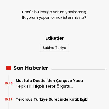
Henüz bu içeriğe yorum yapılmamış.
İlk yorum yapan olmak ister misiniz?
Etiketler
Sabina Toziya
Son Haberler
Mustafa Destici’den Çerçeve Yasa
10:45
Tepkisi: “Hiçbir Terör Örgütü
Mensubunun Affedilmesi Kabul
Edilemez”
Terörsüz Türkiye Sürecinde Kritik Eşik!
10:37