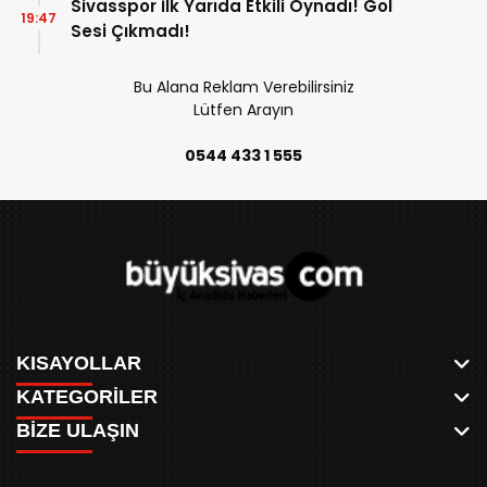
Sivasspor İlk Yarıda Etkili Oynadı! Gol
19:47
Sesi Çıkmadı!
Bu Alana Reklam Verebilirsiniz
Lütfen Arayın
0544 433 1 555
KISAYOLLAR
KATEGORİLER
ANASAYFA
BİZE ULAŞIN
AKSU CANLI
WHATSAPP
MEYDAN CANLI
SPOR
0346 221 00 60
MEDRESELER CANLI