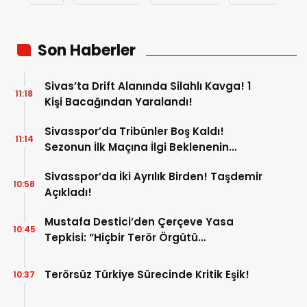
Son Haberler
Sivas’ta Drift Alanında Silahlı Kavga! 1
11:18
Kişi Bacağından Yaralandı!
Sivasspor’da Tribünler Boş Kaldı!
11:14
Sezonun İlk Maçına İlgi Beklenenin
Altında!
Sivasspor’da İki Ayrılık Birden! Taşdemir
10:58
Açıkladı!
Mustafa Destici’den Çerçeve Yasa
10:45
Tepkisi: “Hiçbir Terör Örgütü
Mensubunun Affedilmesi Kabul
Edilemez”
Terörsüz Türkiye Sürecinde Kritik Eşik!
10:37