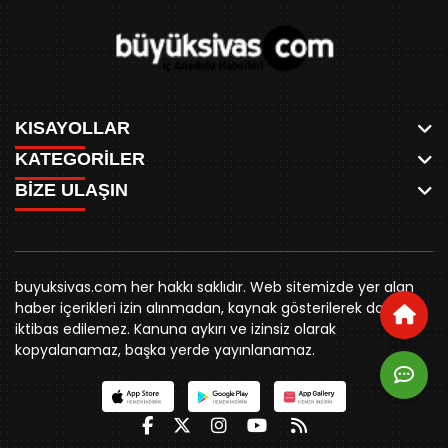
KISAYOLLAR
KATEGORİLER
ANASAYFA
BİZE ULAŞIN
AKSU CANLI
WHATSAPP
MEYDAN CANLI
SPOR
0346 221 00 60
MEDRESELER CANLI
SİYASET
MERAKÜM CANLI
buyuksivashaber@gmail.com
BELEDİYE
YUKARI TEKKE CANLI
buyuksivas.com her hakkı saklıdır. Web sitemizde yer alan
SİVAS VALİLİĞİ
Örtülüpınar Mah. İnönü Bulvarı Özkahya Apt. Kat:3 D:7
KURUMSAL KİMLİK
haber içerikleri izin alınmadan, kaynak gösterilerek dahi
ÜNİVERSİTE
Sivas
REKLAM FİYATLARI
iktibas edilemez. Kanuna aykırı ve izinsiz olarak
KURUMLAR
BİZE ULAŞIN
kopyalanamaz, başka yerde yayınlanamaz.
STK
KÜNYE
YORUM
RESMİ İLANLAR
İLÇELER
GENEL
İÇ ANADOLU