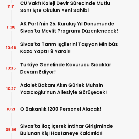
CÜ Vakfı Koleji Devir Sürecinde Mutlu
11:11
Son! İşte Okulun Yeni Sahibi
AK Parti’nin 25. Kuruluş Yıl Dönümünde
11:08
Sivas’ta Mevlit Programı Düzenlenecek!
Sivas’ta Tarım İşçilerini Taşıyan Minibüs
10:46
Kaza Yaptı! 9 Yaralı!
Türkiye Genelinde Kavurucu Sıcaklar
10:35
Devam Ediyor!
Adalet Bakanı Akın Gürlek Muhsin
10:27
Yazıcıoğlu’nun Ailesiyle Görüşecek!
O Bakanlık 1200 Personel Alacak!
10:21
Sivas’ta İlaç İçerek İntihar Girişiminde
09:56
Bulunan Kişi Hastaneye Kaldırıldı!