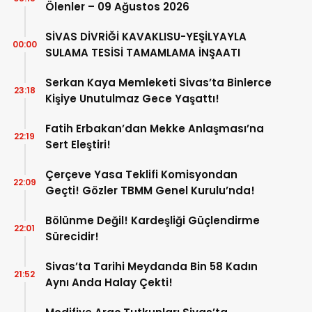
Ölenler – 09 Ağustos 2026
SİVAS DİVRİĞİ KAVAKLISU-YEŞİLYAYLA
00:00
SULAMA TESİSİ TAMAMLAMA İNŞAATI
Serkan Kaya Memleketi Sivas’ta Binlerce
23:18
Kişiye Unutulmaz Gece Yaşattı!
Fatih Erbakan’dan Mekke Anlaşması’na
22:19
Sert Eleştiri!
Çerçeve Yasa Teklifi Komisyondan
22:09
Geçti! Gözler TBMM Genel Kurulu’nda!
Bölünme Değil! Kardeşliği Güçlendirme
22:01
Sürecidir!
Sivas’ta Tarihi Meydanda Bin 58 Kadın
21:52
Aynı Anda Halay Çekti!