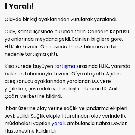
1 Yaralı!
Olayda bir kişi ayaklarından vurularak yaralandı.
Olay, Kahta ilçesinde bulunan tarihi Cendere Köprüsü
yakınlarında meydana geldi. Edinilen bilgilere göre,
H.İ.K. ile kuzeni İ.Ö. arasında henüz bilinmeyen bir
nedenle tartışma çıktı.
Kısa sürede büyüyen
tartışma
sırasında H.İ.K., yanında
bulunan tabancayla kuzeni İ.Ö.'ye ateş etti. Açılan
ateş sonucu ayaklarından yaralanan İ.Ö. yere
yığılırken, çevredeki vatandaşlar durumu 112 Acil
Çağrı Merkezi'ne bildirdi.
İhbar üzerine olay yerine sağlık ve jandarma ekipleri
sevk edildi. Sağlık ekipleri tarafından olay yerinde ilk
müdahalesi yapılan
yaralı
, ambulansla Kahta Devlet
Hastanesi'ne kaldırıldı.