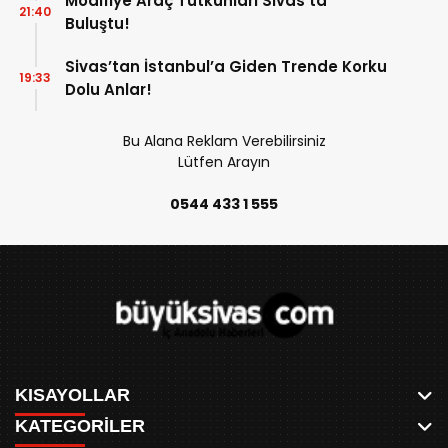
Modifiye Araç Tutkunları Sivas’ta
21:40
Buluştu!
Sivas’tan İstanbul’a Giden Trende Korku
19:33
Dolu Anlar!
Bu Alana Reklam Verebilirsiniz
Lütfen Arayın
0544 433 1 555
KISAYOLLAR
KATEGORİLER
ANASAYFA