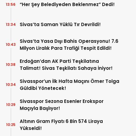
“Her Şey Belediyeden Beklenmez” Dedi!
13:56
Sivas’ta Saman Yüklü Tır Devrildi!
13:34
Sivas’ta Yasa Dışı Bahis Operasyonu! 7.6
10:43
Milyon Liralık Para Trafiği Tespit Edildi!
Erdoğan’dan AK Parti Teşkilatına
10:38
Talimat! Sivas Teşkilatı Sahaya İniyor!
Sivasspor’un İlk Hafta Maçını Ömer Tolga
10:34
Güldibi Yönetecek!
Sivasspor Sezona Esenler Erokspor
10:29
Maçıyla Başlıyor!
Altının Gram Fiyatı 6 Bin 574 Liraya
10:25
Yükseldi!