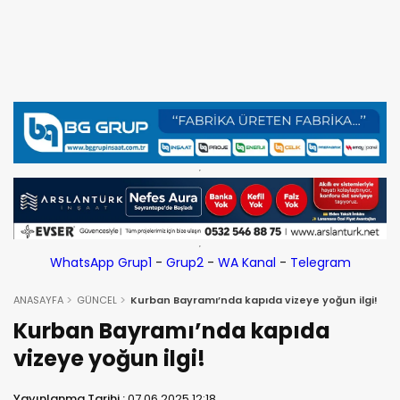
WhatsApp Grup1
-
Grup2
-
WA Kanal
-
Telegram
ANASAYFA
GÜNCEL
Kurban Bayramı’nda kapıda vizeye yoğun ilgi!
Kurban Bayramı’nda kapıda
vizeye yoğun ilgi!
Yayınlanma Tarihi :
07.06.2025 12:18