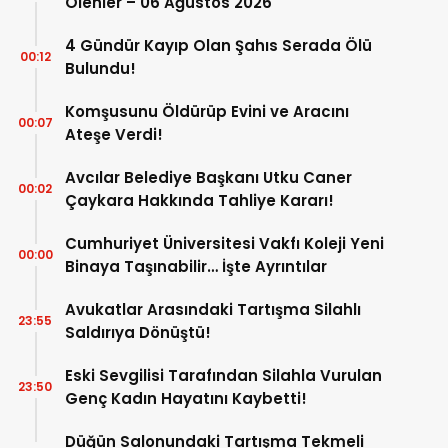
Ölenler – 06 Ağustos 2026
4 Gündür Kayıp Olan Şahıs Serada Ölü
00:12
Bulundu!
Komşusunu Öldürüp Evini ve Aracını
00:07
Ateşe Verdi!
Avcılar Belediye Başkanı Utku Caner
00:02
Çaykara Hakkında Tahliye Kararı!
Cumhuriyet Üniversitesi Vakfı Koleji Yeni
00:00
Binaya Taşınabilir… İşte Ayrıntılar
Avukatlar Arasındaki Tartışma Silahlı
23:55
Saldırıya Dönüştü!
Eski Sevgilisi Tarafından Silahla Vurulan
23:50
Genç Kadın Hayatını Kaybetti!
Düğün Salonundaki Tartışma Tekmeli