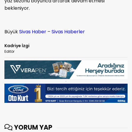
yaz sezonu boyunca artarak devam etmesi
bekleniyor.
Büyük
Sivas Haber
–
Sivas Haberler
Kadriye İzgi
Editör
YORUM YAP