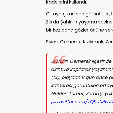
ifadelerini kullandı.
Ortaya çıkan son görüntüler, h
Zerda Şahin'in yaşama sevincin
bir kez daha gözler önüne serd
Sivas, Gemerek, Kızılırmak, Ze
SİVAS'ın Gemerek ilçesinde 
akıntıya kapılarak yaşamını
(13), olaydan 8 gün önce git
kamerası görüntüleri ortaya 
Gülden Temur, Zerda'yı yakl
pic.twitter.com/TQKa0Pvb