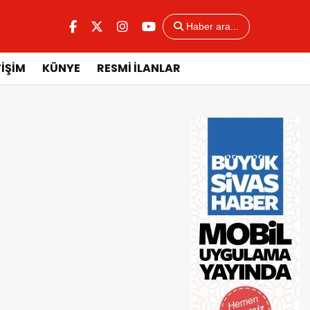
Haber ara...
TİŞİM
KÜNYE
RESMİ İLANLAR