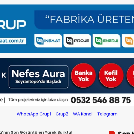
WhatsApp Grup1
-
Grup2
-
WA Kanal
-
Telegram
’nın Son Görüntüleri Yürek Burktu!