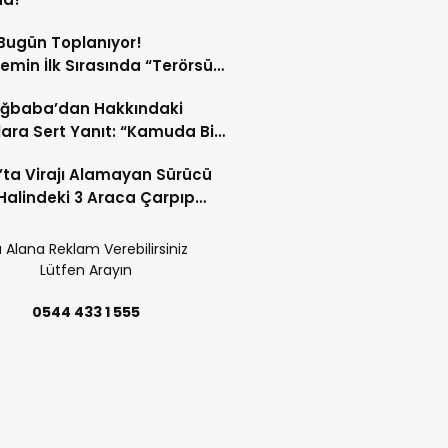
Bugün Toplanıyor!
min İlk Sırasında “Terörsüz
ye” Süreci Var!
Ağbaba’dan Hakkındaki
lara Sert Yanıt: “Kamuda Bir
ye Girdiysek İdama da
’ta Virajı Alamayan Sürücü
ım”
Halindeki 3 Araca Çarpıp
!
 Alana Reklam Verebilirsiniz
Lütfen Arayın
0544 433 1 555