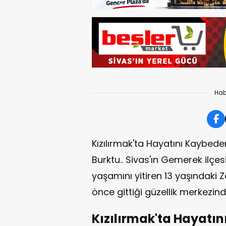
Hab
Kızılırmak'ta Hayatını Kaybede
Burktu.. Sivas'ın Gemerek ilçes
yaşamını yitiren 13 yaşındaki
önce gittiği güzellik merkezind
Kızılırmak'ta Hayatı