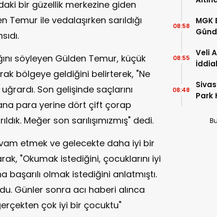
aki bir güzellik merkezine giden
en Temur ile vedalaşırken sarıldığı
MGK 
08:58
Günde
sıdı.
Türki
Veli 
ıdığını söyleyen Gülden Temur, küçük
08:55
İddia
arak bölgeye geldiğini belirterek, "Ne
İhale
Sivas
Razıy
rardı. Son gelişinde saçlarını
08:48
Park 
na para yerine dört çift çorap
Kaçtı
ldık. Meğer son sarılışımızmış" dedi.
Bu
vam etmek ve gelecekte daha iyi bir
ak, "Okumak istediğini, çocuklarını iyi
a başarılı olmak istediğini anlatmıştı.
u. Günler sonra acı haberi alınca
erçekten çok iyi bir çocuktu"