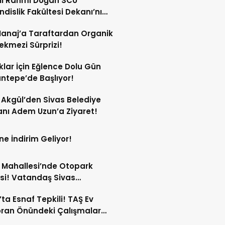
lı Rahmi Doğan SCÜ
dislik Fakültesi Dekanı’nı
ında Kabul Etti!
anaj’a Taraftardan Organik
ekmezi Sürprizi!
lar İçin Eğlence Dolu Gün
ntepe’de Başlıyor!
Akgül’den Sivas Belediye
nı Adem Uzun’a Ziyaret!
ne İndirim Geliyor!
 Mahallesi’nde Otopark
si! Vatandaş Sivas
iyesi’ne Seslendi!
’ta Esnaf Tepkili! TAŞ Ev
ran Önündeki Çalışmalar
i Durma Noktasına Getirdi!