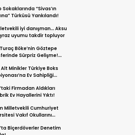
 Sokaklarında “Sivas’ın
rına” Türküsü Yankılandı!
illetvekili iyi danışman… Aksu
yraz uyumu takdir topluyor
 Turaç Böke’nin Göztepe
ferinde Sürpriz Gelişme!
şma Çıkmaza Girdi!
 Alt Minikler Türkiye Boks
yonası’na Ev Sahipliği
cak!
’taki Firmadan Aldıkları
rik Ev Hayallerini Yıktı!
 Milletvekili Cumhuriyet
rsitesi Vakıf Okullarını
tan Vazgeçti! İşte Yeni
’ta Biçerdöverler Denetim
iler!
da!