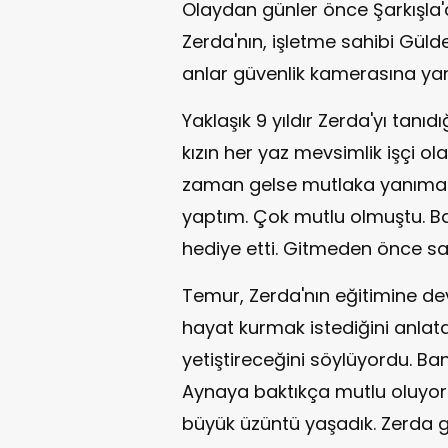
Olaydan günler önce Şarkışla'd
Zerda'nın, işletme sahibi Güld
anlar güvenlik kamerasına yan
Yaklaşık 9 yıldır Zerda'yı tan
kızın her yaz mevsimlik işçi ol
zaman gelse mutlaka yanıma uğ
yaptım. Çok mutlu olmuştu. Ba
hediye etti. Gitmeden önce sarı
Temur, Zerda'nın eğitimine de
hayat kurmak istediğini anlatar
yetiştireceğini söylüyordu. Ban
Aynaya baktıkça mutlu oluyord
büyük üzüntü yaşadık. Zerda g