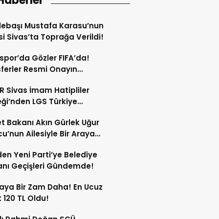
Haberler
lebaşı Mustafa Karasu’nun
i Sivas’ta Toprağa Verildi!
spor’da Gözler FIFA’da!
ferler Resmi Onayın
dan Açıklanacak!
 Sivas İmam Hatipliler
ği’nden LGS Türkiye
cilerine Ödül!
t Bakanı Akın Gürlek Uğur
’nun Ailesiyle Bir Araya
!
en Yeni Parti’ye Belediye
nı Geçişleri Gündemde!
aya Bir Zam Daha! En Ucuz
 120 TL Oldu!