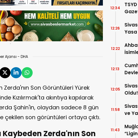
TSYD 
12:34
Gazet
Stad
Sivas
Hizme
12:26
Yasa
Ahba
12:22
İsiml
er Ajansı - DHA
Girdi!
Cumhu
12:13
Devle
Gele
Sivas
n Zerda'nın Son Görüntüleri Yürek
12:05
Oldu!
inde Kızılırmak'ta akıntıya kapılarak
Sivas
 Zerda Şahin'in, olaydan sadece 8 gün
11:58
ve Ya
e çekilen son görüntüleri ortaya çıktı.
Serin
Muğla
11:43
nı Kaybeden Zerda'nın Son
“Ligi