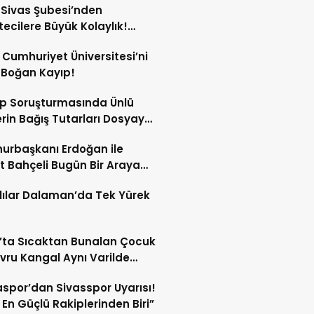
Sivas Şubesi’nden
ecilere Büyük Kolaylık!
yumda Basın Otoparkı
 Cumhuriyet Üniversitesi’ni
te Girdi!
 Boğan Kayıp!
p Soruşturmasında Ünlü
erin Bağış Tutarları Dosyaya
rbaşkanı Erdoğan ile
t Bahçeli Bugün Bir Araya
cek!
lılar Dalaman’da Tek Yürek
’ta Sıcaktan Bunalan Çocuk
vru Kangal Aynı Varilde
ledi!
spor’dan Sivasspor Uyarısı!
n En Güçlü Rakiplerinden Biri”