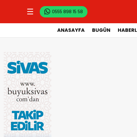
☰
0555 898 15 58
ANASAYFA
BUGÜN
HABERL