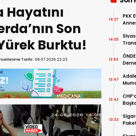
Son 
a Hayatını
PKK E
14:27
erda’nın Son
Annes
Sivas
Yürek Burktu!
14:03
Trans
Ardın
ÖNDER
cellenme Tarihi :
08.07.2026 22:23
13:53
Derne
Birin
Adale
13:47
Mumcu
Geldi
CHP’d
13:42
Başka
Sigar
13:32
Paket