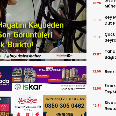
Sivas
13:26
Mühen
Makam
Rey M
13:18
Dut P
Çocuk
13:12
Seyra
Taha 
13:07
Başka
Benzi
12:56
Emek
12:50
Tepki
Beled
Sivas
12:41
Resto
İşler