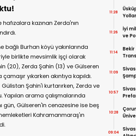
ktu!
Üsküp
11:28
Yolla
e hafızalara kazınan Zerda'nın
İyi m
ndırdı.
11:26
ve Po
 bağlı Burhan köyü yakınlarında
Bekir
11:14
Trans
le birlikte mevsimlik işçi olarak
Anla
n (20), Zerda Şahin (13) ve Gülseren
Sivas
11:09
a çamaşır yıkarken akıntıya kapıldı.
Şampi
Yapa
ülistan Şahin'i kurtarırken, Zerda ve
Sivas
10:57
. Yapılan arama çalışmalarında
Prefab
ı gün, Gülseren'in cenazesine ise beş
Çorum
10:28
ş, memleketleri Kahramanmaraş'ın
Ünive
Almak
di.
Sivas
Talipl
09:04
Altın