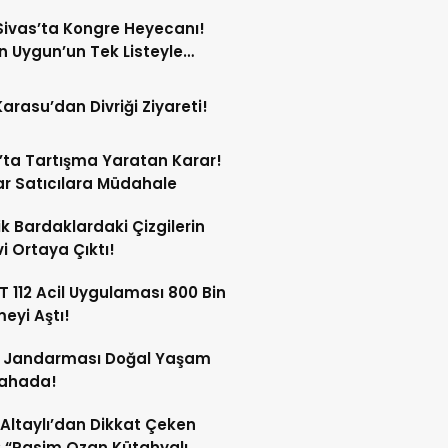
ivas’ta Kongre Heyecanı!
 Uygun’un Tek Listeyle
Olması Bekleniyor!
Karasu’dan Divriği Ziyareti!
’ta Tartışma Yaratan Karar!
r Satıcılara Müdahale
ik Bardaklardaki Çizgilerin
i Ortaya Çıktı!
 112 Acil Uygulaması 800 Bin
meyi Aştı!
s Jandarması Doğal Yaşam
Sahada!
 Altaylı’dan Dikkat Çeken
: “Rasim Ozan Kütahyalı