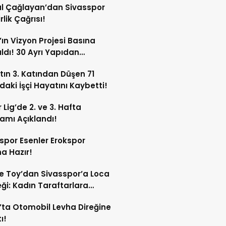
l Çağlayan’dan Sivasspor
irlik Çağrısı!
’ın Vizyon Projesi Basına
ıldı! 30 Ayrı Yapıdan
acak!
tın 3. Katından Düşen 71
daki İşçi Hayatını Kaybetti!
 Lig’de 2. ve 3. Hafta
amı Açıklandı!
spor Esenler Erokspor
a Hazır!
e Toy’dan Sivasspor’a Loca
ği: Kadın Taraftarlara
e Etti
’ta Otomobil Levha Direğine
ı!