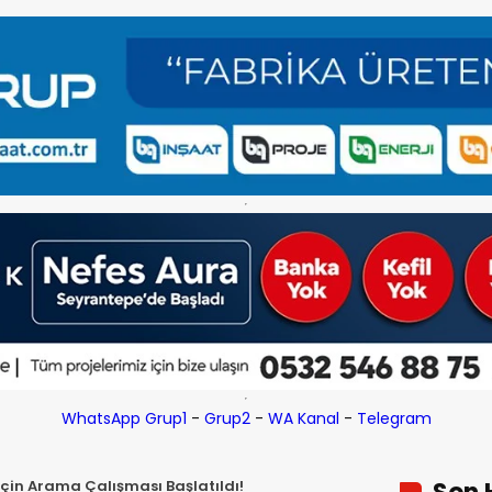
WhatsApp Grup1
-
Grup2
-
WA Kanal
-
Telegram
 İçin Arama Çalışması Başlatıldı!