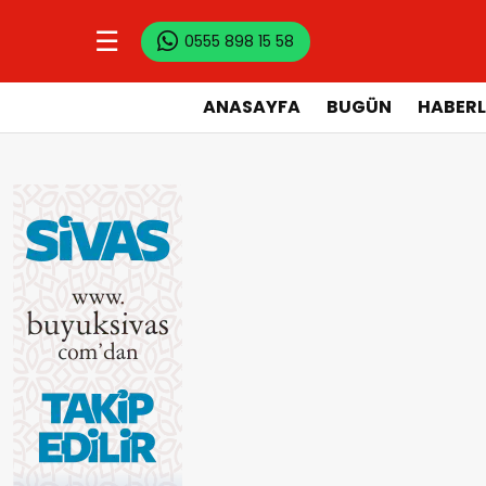
☰
0555 898 15 58
ANASAYFA
BUGÜN
HABERL