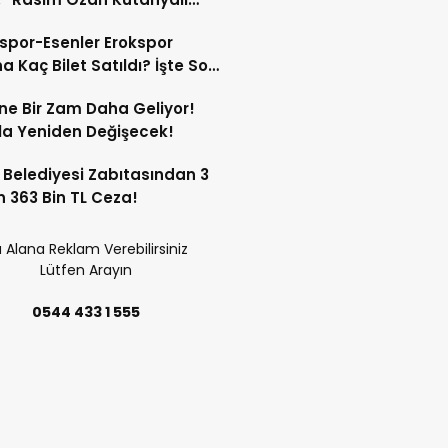
çı Oldu”
spor-Esenler Erokspor
a Kaç Bilet Satıldı? İşte Son
mlar!
ne Bir Zam Daha Geliyor!
a Yeniden Değişecek!
 Belediyesi Zabıtasından 3
n 363 Bin TL Ceza!
 Alana Reklam Verebilirsiniz
Lütfen Arayın
0544 433 1 555