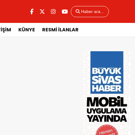
Haber ara...
TİŞİM
KÜNYE
RESMİ İLANLAR