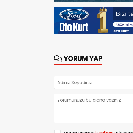
YORUM YAP
Yorum yazma
kurallarını
okudum 