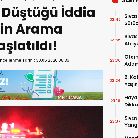
Son 
 Düştüğü İddia
Sivas
23:47
İçin Arama
Sürüc
Sivas
şlatıldı!
23:35
Atılıy
Otomo
ncellenme Tarihi :
30.05.2026 08:36
23:30
Adam 
6. Ka
23:24
Yaşın
Hayat
23:16
Dikka
Sivas
23:07
Yangı
Dönd