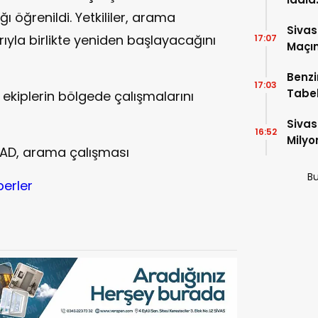
ı öğrenildi. Yetkililer, arama
İtiraf
Sivas
larıyla birlikte yeniden başlayacağını
17:07
Maçın
Raka
Benzi
17:03
Tabel
, ekiplerin bölgede çalışmalarını
Sivas
16:52
Milyo
 AFAD, arama çalışması
Bu
berler