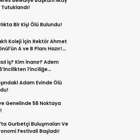
res Belediye Başkanı İlkay
 Tutuklandı!
lıkta Bir Kişi Ölü Bulundu!
kfı Koleji İçin Rektör Ahmet
nül’ün A ve B Planı Hazır!
maç Mağduriyetleri Hızla
sıl İş? Kim İnanır? Adem
ek!
’incilikten 1’inciliğe
ldi!
şındaki Adam Evinde Ölü
ndu!
ye Genelinde 58 Noktaya
!
’ta Gurbetçi Buluşmaları Ve
onomi Festivali Başladı!