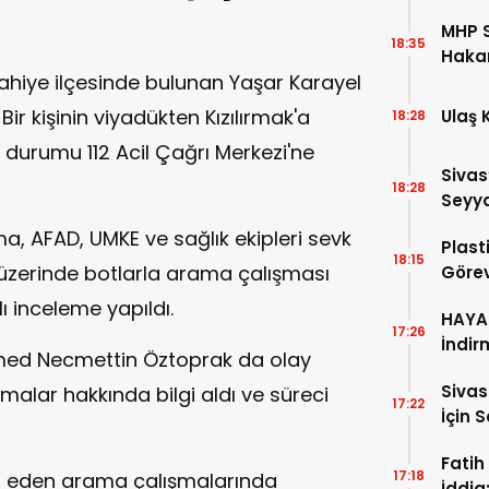
MHP S
18:35
Hakan
elahiye ilçesinde bulunan Yaşar Karayel
Aday 
r kişinin viyadükten Kızılırmak'a
Ulaş 
18:28
durumu 112 Acil Çağrı Merkezi'ne
Sivas
18:28
Seyya
a, AFAD, UMKE ve sağlık ekipleri sevk
Plast
18:15
ak üzerinde botlarla arama çalışması
Görev
ı inceleme yapıldı.
HAYAT
17:26
İndir
d Necmettin Öztoprak da olay
Siva
şmalar hakkında bilgi aldı ve süreci
17:22
İçin 
Fatih
17:18
 eden arama çalışmalarında
İddia