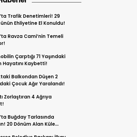
Haberler
’ta Trafik Denetimleri! 29
ünün Ehliyetine El Konuldu!
’ta Ravza Cami’nin Temeli
or!
bilin Çarptığı 71 Yaşındaki
Hayatını Kaybetti!
ttaki Balkondan Düşen 2
daki Çocuk Ağır Yaralandı!
ı Zorlaştıran 4 Ağrıya
t!
’ta Buğday Tarlasında
n! 20 Dönüm Alan Küle
ü!