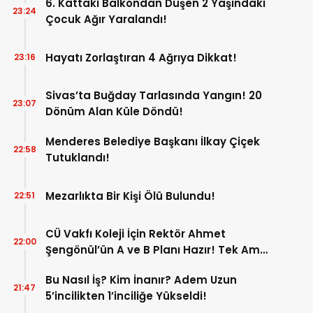
6. Kattaki Balkondan Düşen 2 Yaşındaki
23:24
Çocuk Ağır Yaralandı!
Hayatı Zorlaştıran 4 Ağrıya Dikkat!
23:16
Sivas’ta Buğday Tarlasında Yangın! 20
23:07
Dönüm Alan Küle Döndü!
Menderes Belediye Başkanı İlkay Çiçek
22:58
Tutuklandı!
Mezarlıkta Bir Kişi Ölü Bulundu!
22:51
CÜ Vakfı Koleji İçin Rektör Ahmet
22:00
Şengönül’ün A ve B Planı Hazır! Tek Amaç
Mağduriyetleri Hızla Çözmek!
Bu Nasıl İş? Kim İnanır? Adem Uzun
21:47
5’incilikten 1’inciliğe Yükseldi!