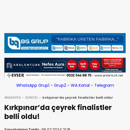
WhatsApp Grup1
-
Grup2
-
WA Kanal
-
Telegram
ANASAYFA
GÜNCEL
Kırkpınar’da çeyrek finalistler belli oldu!
Kırkpınar’da çeyrek finalistler
belli oldu!
Yayınlanma Tarihi :
06.07.2024 21:15