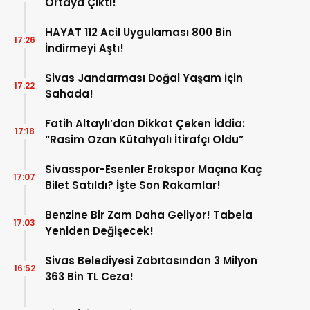
Ortaya Çıktı!
HAYAT 112 Acil Uygulaması 800 Bin
17:26
İndirmeyi Aştı!
Sivas Jandarması Doğal Yaşam İçin
17:22
Sahada!
Fatih Altaylı’dan Dikkat Çeken İddia:
17:18
“Rasim Ozan Kütahyalı İtirafçı Oldu”
Sivasspor-Esenler Erokspor Maçına Kaç
17:07
Bilet Satıldı? İşte Son Rakamlar!
Benzine Bir Zam Daha Geliyor! Tabela
17:03
Yeniden Değişecek!
Sivas Belediyesi Zabıtasından 3 Milyon
16:52
363 Bin TL Ceza!