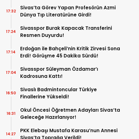
Sivas’ta Görev Yapan Profesörün Azmi
17:32
Dünya Tıp Literatürüne Girdi!
Sivasspor Burak Kapacak Transferini
17:24
Resmen Duyurdu!
Erdoğan ile Bahçeli’nin Kritik Zirvesi Sona
17:14
Erdi! Görüşme 45 Dakika Sürdü!
Sivasspor Süleyman Özdamar’ı
17:04
Kadrosuna Kattı!
Sivaslı Badmintoncular Türkiye
16:50
Finallerine Yükseldi!
Okul Öncesi Öğretmen Adayları Sivas’ta
16:31
Geleceğe Hazırlanıyor!
PKK Elebaşı Mustafa Karasu’nun Annesi
14:27
Sivas’ta Toprağa Verildi!