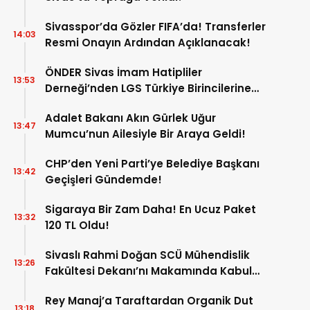
Sivasspor’da Gözler FIFA’da! Transferler
14:03
Resmi Onayın Ardından Açıklanacak!
ÖNDER Sivas İmam Hatipliler
13:53
Derneği’nden LGS Türkiye Birincilerine
Ödül!
Adalet Bakanı Akın Gürlek Uğur
13:47
Mumcu’nun Ailesiyle Bir Araya Geldi!
CHP’den Yeni Parti’ye Belediye Başkanı
13:42
Geçişleri Gündemde!
Sigaraya Bir Zam Daha! En Ucuz Paket
13:32
120 TL Oldu!
Sivaslı Rahmi Doğan SCÜ Mühendislik
13:26
Fakültesi Dekanı’nı Makamında Kabul
Etti!
Rey Manaj’a Taraftardan Organik Dut
13:18