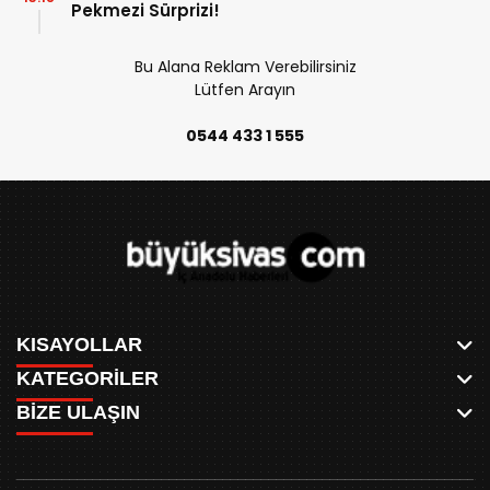
Pekmezi Sürprizi!
Bu Alana Reklam Verebilirsiniz
Lütfen Arayın
0544 433 1 555
KISAYOLLAR
KATEGORİLER
ANASAYFA
BİZE ULAŞIN
AKSU CANLI
WHATSAPP
MEYDAN CANLI
SPOR
0346 221 00 60
MEDRESELER CANLI
SİYASET