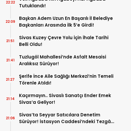
22:22
Tutuklandı!
Başkan Adem Uzun En Başarılı İl Belediye
22:09
Başkanları Arasında İlk 5’e Girdi!
Sivas Kuzey Çevre Yolu İçin İhale Tarihi
21:51
Belli Oldu!
Tuzlugöl Mahallesi’nde Asfalt Mesaisi
21:41
Aralıksız Sürüyor!
Şerife İnce Aile Sağlığı Merkezi’nin Temeli
21:27
Törenle Atıldı!
Kaçırmayın.. Sivaslı Sanatçı Ender Emek
21:14
Sivas’a Geliyor!
Sivas’ta Seyyar Satıcılara Denetim
21:06
Sürüyor! İstasyon Caddesi’ndeki Tezgâh
Kaldırıldı!