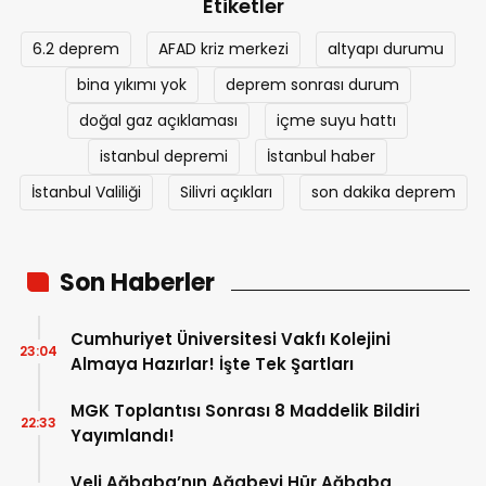
Etiketler
6.2 deprem
AFAD kriz merkezi
altyapı durumu
bina yıkımı yok
deprem sonrası durum
doğal gaz açıklaması
içme suyu hattı
istanbul depremi
İstanbul haber
İstanbul Valiliği
Silivri açıkları
son dakika deprem
Son Haberler
Cumhuriyet Üniversitesi Vakfı Kolejini
23:04
Almaya Hazırlar! İşte Tek Şartları
MGK Toplantısı Sonrası 8 Maddelik Bildiri
22:33
Yayımlandı!
Veli Ağbaba’nın Ağabeyi Hür Ağbaba