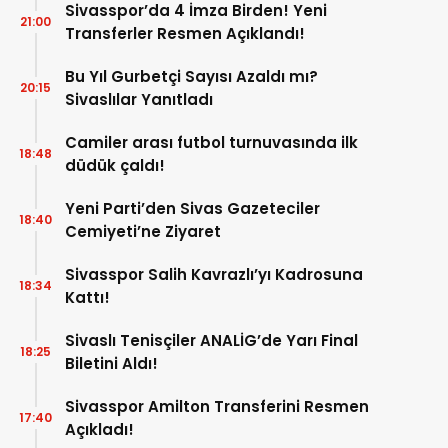
Sivasspor’da 4 İmza Birden! Yeni
21:00
Transferler Resmen Açıklandı!
Bu Yıl Gurbetçi Sayısı Azaldı mı?
20:15
Sivaslılar Yanıtladı
Camiler arası futbol turnuvasında ilk
18:48
düdük çaldı!
Yeni Parti’den Sivas Gazeteciler
18:40
Cemiyeti’ne Ziyaret
Sivasspor Salih Kavrazlı’yı Kadrosuna
18:34
Kattı!
Sivaslı Tenisçiler ANALİG’de Yarı Final
18:25
Biletini Aldı!
Sivasspor Amilton Transferini Resmen
17:40
Açıkladı!