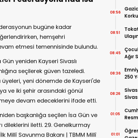
Gazia
08:56
Korku
Hisse
 federasyonun bugüne kadar
Tokat
08:51
eğerlendirirken, hemşehri
Ulaşı
evam etmesi temennisinde bulundu.
Çocu
08:45
Ağır 
 Gün yeniden Kayseri Sivaslı
Yüksel
Emniy
ığına seçilerek güven tazeledi.
08:36
250 Y
 üyeleri, yeni dönemde de Kayseri'de
ya ve iki şehir arasındaki gönül
Sivas
08:26
Sivas
eye devam edeceklerini ifade etti.
2026
Cumh
eniden başkanlığa seçilen İsa Gün ve
01:05
Resmi
 dileklerini iletti. 29. Genelkurmay
Öğren
lk Millî Savunma Bakanı | TBMM Millî
01:01
Gazet