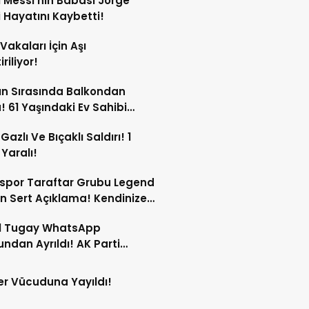
l Messi’nin Babası Jorge
 Hayatını Kaybetti!
Vakaları İçin Aşı
iriliyor!
n Sırasında Balkondan
! 61 Yaşındaki Ev Sahibi
ını Kaybetti!
Gazlı Ve Bıçaklı Saldırı! 1
 Yaralı!
spor Taraftar Grubu Legend
n Sert Açıklama! Kendinize
!
l Tugay WhatsApp
ndan Ayrıldı! AK Parti
ları Gündemde!
r Vücuduna Yayıldı!