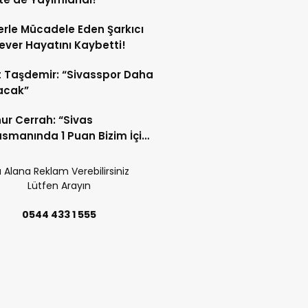
rle Mücadele Eden Şarkıcı
ver Hayatını Kaybetti!
 Taşdemir: “Sivasspor Daha
lacak”
nur Cerrah: “Sivas
smanında 1 Puan Bizim İçin
li”
 Alana Reklam Verebilirsiniz
Lütfen Arayın
0544 433 1 555