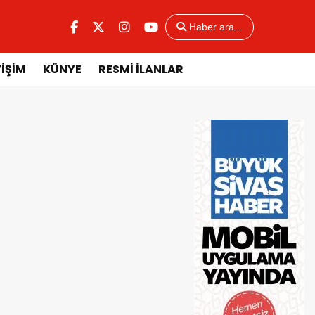
Haber ara...
TİŞİM
KÜNYE
RESMİ İLANLAR