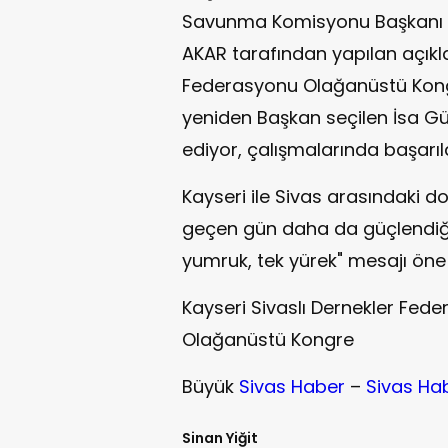
Savunma Komisyonu Başkanı | AK
AKAR tarafından yapılan açıkla
Federasyonu Olağanüstü Kongr
yeniden Başkan seçilen İsa Gün
ediyor, çalışmalarında başarılar
Kayseri ile Sivas arasındaki do
geçen gün daha da güçlendiği
yumruk, tek yürek" mesajı öne ç
Kayseri Sivaslı Dernekler Fede
Olağanüstü Kongre
Büyük
Sivas Haber
–
Sivas Ha
Sinan Yiğit