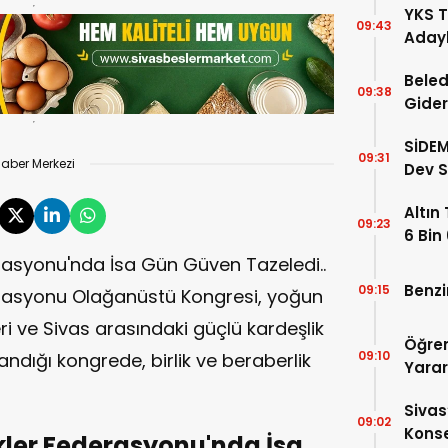
YKS T
09:43
Adayl
Doluy
Beled
09:38
Gider
50’ye
SİDEM
09:31
aber Merkezi
Dev S
Belli 
Altın
09:23
6 Bin
erasyonu'nda İsa Gün Güven Tazeledi..
Benzi
09:15
derasyonu Olağanüstü Kongresi, yoğun
eri ve Sivas arasındaki güçlü kardeşlik
Öğren
09:10
andığı kongrede, birlik ve beraberlik
Yara
Sivas
09:02
Konse
kler Federasyonu'nda İsa