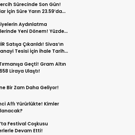
ercih Sürecinde Son Gün!
ar İçin Süre Yarın 23.59’da
or!
iyelerin Aydınlatma
lerinde Yeni Dönem! Yüzde
 Varan Kesinti!
İR Satışa Çıkarıldı! Sivas’ın
anayi Tesisi İçin İhale Tarihi
Oldu!
 Tırmanışa Geçti! Gram Altın
 658 Liraya Ulaştı!
ne Bir Zam Daha Geliyor!
ci Affı Yürürlükte! Kimler
rlanacak?
’ta Festival Coşkusu
rlerle Devam Etti!