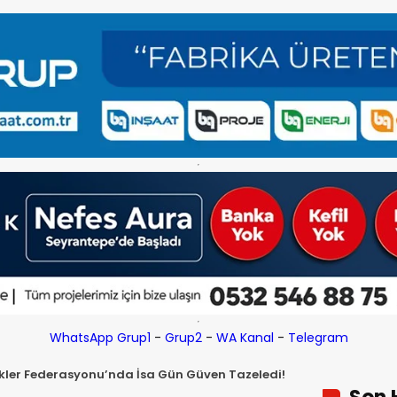
WhatsApp Grup1
-
Grup2
-
WA Kanal
-
Telegram
ekler Federasyonu’nda İsa Gün Güven Tazeledi!