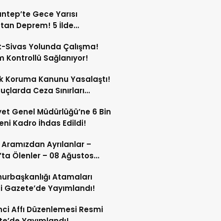
ntep’te Gece Yarısı
tan Deprem! 5 İlde
dildi!
-Sivas Yolunda Çalışma!
m Kontrollü Sağlanıyor!
k Koruma Kanunu Yasalaştı!
Suçlarda Ceza Sınırları
tildi!
et Genel Müdürlüğü’ne 6 Bin
eni Kadro İhdas Edildi!
 Aramızdan Ayrılanlar –
’ta Ölenler – 08 Ağustos
urbaşkanlığı Atamaları
 Gazete’de Yayımlandı!
ci Affı Düzenlemesi Resmi
e’de Yayımlandı!