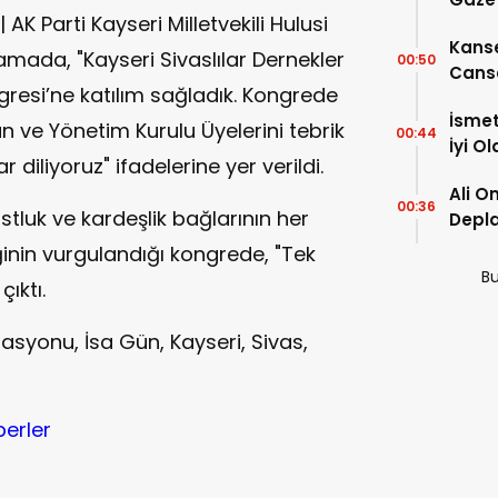
 Parti Kayseri Milletvekili Hulusi
Kanse
mada, "Kayseri Sivaslılar Dernekler
00:50
Canse
esi’ne katılım sağladık. Kongrede
İsmet
 ve Yönetim Kurulu Üyelerini tebrik
00:44
İyi O
 diliyoruz" ifadelerine yer verildi.
Ali O
00:36
stluk ve kardeşlik bağlarının her
Depla
Önem
nin vurgulandığı kongrede, "Tek
Bu
ıktı.
rasyonu, İsa Gün, Kayseri, Sivas,
berler