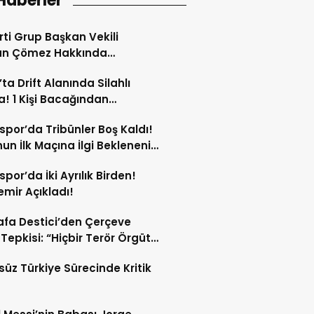
Haberler
arti Grup Başkan Vekili
an Çömez Hakkında
turma Başlatıldı!
’ta Drift Alanında Silahlı
! 1 Kişi Bacağından
andı!
spor’da Tribünler Boş Kaldı!
un İlk Maçına İlgi Beklenenin
da!
spor’da İki Ayrılık Birden!
mir Açıkladı!
fa Destici’den Çerçeve
Tepkisi: “Hiçbir Terör Örgütü
ubunun Affedilmesi Kabul
süz Türkiye Sürecinde Kritik
mez”