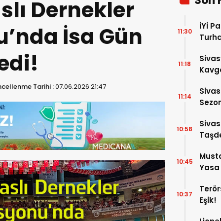
Son 
slı Dernekler
İYİ P
’nda İsa Gün
11:30
Turh
Soruş
edi!
Sivas
11:18
Kavga
Yaral
cellenme Tarihi :
07.06.2026 21:47
Sivas
11:14
Sezon
Altın
Sivas
10:58
Taşde
Musta
10:45
Yasa 
Mens
Terör
Edile
10:37
Eşik!