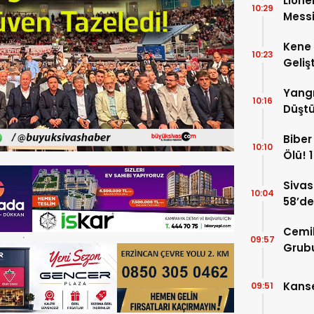
Lione
10:29
Messi
Kene 
10:23
Gelişt
Yangı
10:16
Düştü
Hayat
Biber 
10:10
Ölü! 1
Sivas
10:04
58’de
Gelin
Cemi
09:57
Grubu
İddia
Kanse
09:51