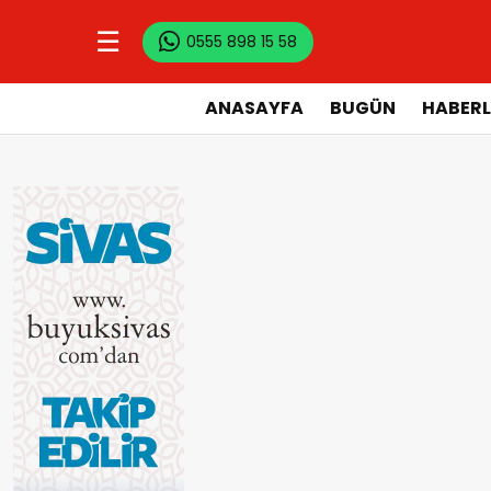
☰
0555 898 15 58
ANASAYFA
BUGÜN
HABERL