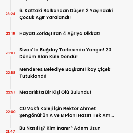
6. Kattaki Balkondan Düşen 2 Yaşındaki
23:24
Çocuk Ağır Yaralandı!
Hayatı Zorlaştıran 4 Ağrıya Dikkat!
23:16
Sivas’ta Buğday Tarlasında Yangın! 20
23:07
Dönüm Alan Küle Döndü!
Menderes Belediye Başkanı İlkay Çiçek
22:58
Tutuklandı!
Mezarlıkta Bir Kişi Ölü Bulundu!
22:51
CÜ Vakfı Koleji İçin Rektör Ahmet
22:00
Şengönül’ün A ve B Planı Hazır! Tek Amaç
Mağduriyetleri Hızla Çözmek!
Bu Nasıl İş? Kim İnanır? Adem Uzun
21:47