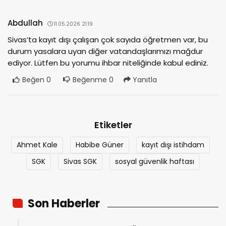
Abdullah
11.05.2026 21:19
Sivas’ta kayıt dışı çalışan çok sayıda öğretmen var, bu
durum yasalara uyan diğer vatandaşlarımızı mağdur
ediyor. Lütfen bu yorumu ihbar niteliğinde kabul ediniz.
Beğen
0
Beğenme
0
Yanıtla
Etiketler
Ahmet Kale
Habibe Güner
kayıt dışı istihdam
SGK
Sivas SGK
sosyal güvenlik haftası
Son Haberler