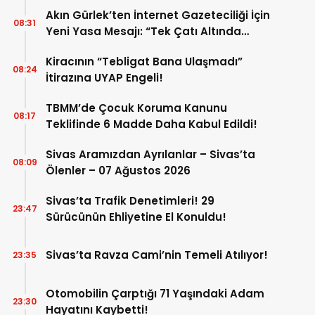
Akın Gürlek’ten İnternet Gazeteciliği İçin
08:31
Yeni Yasa Mesajı: “Tek Çatı Altında
Toplanmalı”
Kiracının “Tebligat Bana Ulaşmadı”
08:24
İtirazına UYAP Engeli!
TBMM’de Çocuk Koruma Kanunu
08:17
Teklifinde 6 Madde Daha Kabul Edildi!
Sivas Aramızdan Ayrılanlar – Sivas’ta
08:09
Ölenler – 07 Ağustos 2026
Sivas’ta Trafik Denetimleri! 29
23:47
Sürücünün Ehliyetine El Konuldu!
Sivas’ta Ravza Cami’nin Temeli Atılıyor!
23:35
Otomobilin Çarptığı 71 Yaşındaki Adam
23:30
Hayatını Kaybetti!