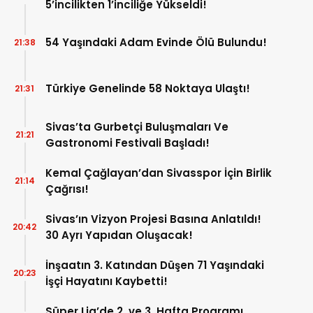
5’incilikten 1’inciliğe Yükseldi!
54 Yaşındaki Adam Evinde Ölü Bulundu!
21:38
Türkiye Genelinde 58 Noktaya Ulaştı!
21:31
Sivas’ta Gurbetçi Buluşmaları Ve
21:21
Gastronomi Festivali Başladı!
Kemal Çağlayan’dan Sivasspor İçin Birlik
21:14
Çağrısı!
Sivas’ın Vizyon Projesi Basına Anlatıldı!
20:42
30 Ayrı Yapıdan Oluşacak!
İnşaatın 3. Katından Düşen 71 Yaşındaki
20:23
İşçi Hayatını Kaybetti!
Süper Lig’de 2. ve 3. Hafta Programı