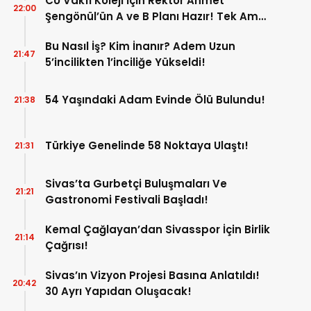
CÜ Vakfı Koleji İçin Rektör Ahmet
22:00
Şengönül’ün A ve B Planı Hazır! Tek Amaç
Mağduriyetleri Hızla Çözmek!
Bu Nasıl İş? Kim İnanır? Adem Uzun
21:47
5’incilikten 1’inciliğe Yükseldi!
54 Yaşındaki Adam Evinde Ölü Bulundu!
21:38
Türkiye Genelinde 58 Noktaya Ulaştı!
21:31
Sivas’ta Gurbetçi Buluşmaları Ve
21:21
Gastronomi Festivali Başladı!
Kemal Çağlayan’dan Sivasspor İçin Birlik
21:14
Çağrısı!
Sivas’ın Vizyon Projesi Basına Anlatıldı!
20:42
30 Ayrı Yapıdan Oluşacak!