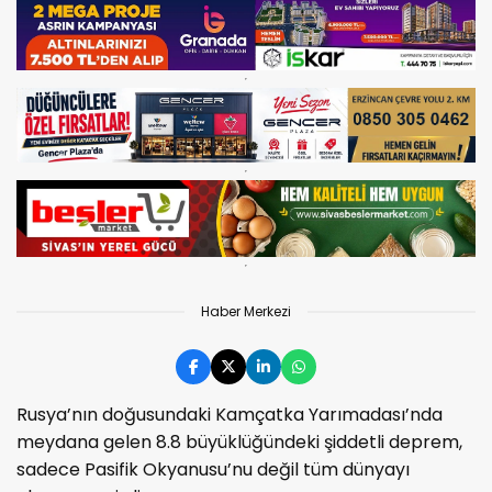
Haber Merkezi
Rusya’nın doğusundaki Kamçatka Yarımadası’nda
meydana gelen 8.8 büyüklüğündeki şiddetli deprem,
sadece Pasifik Okyanusu’nu değil tüm dünyayı