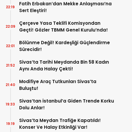
Fatih Erbakan’dan Mekke Anlaşması’na
22:19
Sert Eleştiri!
Çerçeve Yasa Teklifi Komisyondan
22:09
Geçti! Gözler TBMM Genel Kurulu’nda!
Bölünme Değil! Kardeşliği Güçlendirme
22:01
Sürecidir!
Sivas’ta Tarihi Meydanda Bin 58 Kadın
21:52
Aynı Anda Halay Çekti!
Modifiye Araç Tutkunları Sivas’ta
21:40
Buluştu!
Sivas’tan İstanbul’a Giden Trende Korku
19:33
Dolu Anlar!
Sivas’ta Meydan Trafiğe Kapatıldı!
19:19
Konser Ve Halay Etkinliği Var!