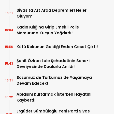
Sivas’ta Art Arda Depremler! Neler
16:51
Oluyor?
Kadın Kılığına Girip Emekli Polis
16:04
Memuruna Kurşun Yağdırdı!
Kötü Kokunun Geldiği Evden Ceset Çıktı!
15:56
Şehit Özkan Lale Şehadetinin Sene-i
15:43
Devriyesinde Dualarla Anıldı!
Sözümüz de Türkümüz de Yaşamaya
15:31
Devam Edecek!
Ablasını Kurtarmak İsterken Hayatını
15:22
Kaybetti!
Ergüder Sümbüloğlu Yeni Parti Sivas
15:11