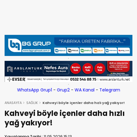
WhatsApp Grup1
-
Grup2
-
WA Kanal
-
Telegram
ANASAYFA
SAĞLIK
Kahveyi böyle içenler daha hızlı yağ yakıyor!
Kahveyi böyle içenler daha hızlı
yağ yakıyor!
Yayınlanma Tarihi :
11.05.2026 15:13