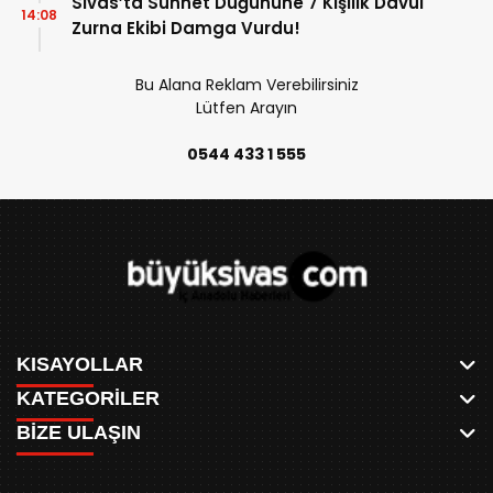
Sivas’ta Sünnet Düğününe 7 Kişilik Davul
14:08
Zurna Ekibi Damga Vurdu!
Bu Alana Reklam Verebilirsiniz
Lütfen Arayın
0544 433 1 555
KISAYOLLAR
KATEGORİLER
ANASAYFA
BİZE ULAŞIN
AKSU CANLI
WHATSAPP
MEYDAN CANLI
SPOR
0346 221 00 60
MEDRESELER CANLI