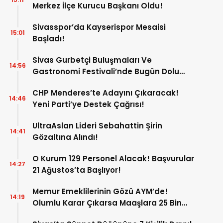
Merkez İlçe Kurucu Başkanı Oldu!
Sivasspor’da Kayserispor Mesaisi
15:01
Başladı!
Sivas Gurbetçi Buluşmaları Ve
14:56
Gastronomi Festivali’nde Bugün Dolu
Dolu Program!
CHP Menderes’te Adayını Çıkaracak!
14:46
Yeni Parti’ye Destek Çağrısı!
UltraAslan Lideri Sebahattin Şirin
14:41
Gözaltına Alındı!
O Kurum 129 Personel Alacak! Başvurular
14:27
21 Ağustos’ta Başlıyor!
Memur Emeklilerinin Gözü AYM’de!
14:19
Olumlu Karar Çıkarsa Maaşlara 25 Bin
Liralık Artış Gündemde!