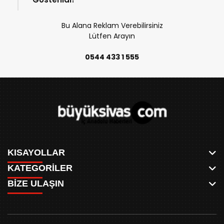
Bu Alana Reklam Verebilirsiniz
Lütfen Arayın
0544 433 1 555
KISAYOLLAR
KATEGORİLER
ANASAYFA
BİZE ULAŞIN
AKSU CANLI
WHATSAPP
MEYDAN CANLI
SPOR
0346 221 00 60
MEDRESELER CANLI
SİYASET
MERAKÜM CANLI
buyuksivashaber@gmail.com