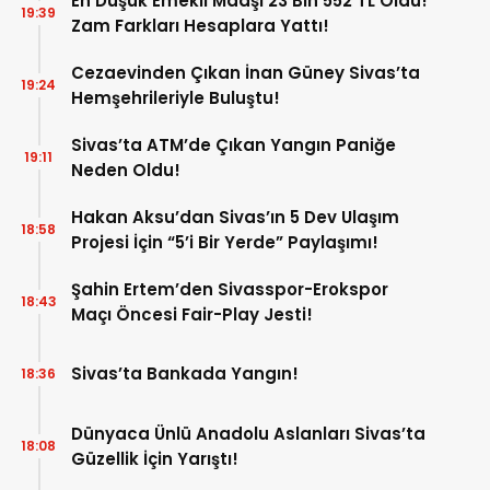
En Düşük Emekli Maaşı 23 Bin 552 TL Oldu!
19:39
Zam Farkları Hesaplara Yattı!
Cezaevinden Çıkan İnan Güney Sivas’ta
19:24
Hemşehrileriyle Buluştu!
Sivas’ta ATM’de Çıkan Yangın Paniğe
19:11
Neden Oldu!
Hakan Aksu’dan Sivas’ın 5 Dev Ulaşım
18:58
Projesi İçin “5’i Bir Yerde” Paylaşımı!
Şahin Ertem’den Sivasspor-Erokspor
18:43
Maçı Öncesi Fair-Play Jesti!
Sivas’ta Bankada Yangın!
18:36
Dünyaca Ünlü Anadolu Aslanları Sivas’ta
18:08
Güzellik İçin Yarıştı!