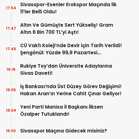
Sivasspor-Esenler Erokspor Maçında İlk
17:54
11’ler Belli Oldu!
Altın Ve Gümüşte Sert Yükseliş! Gram
17:47
Altın 6 Bin 700 TL’yi Aştı!
CÜ Vakfı Koleji’nde Devir İçin Tarih Verildi!
17:45
Şengönül: Yüzde 99,9 Pazartesi
Tamamlanacak
Rukiye Toy’dan Üniversite Adaylarına
16:16
Sivas Daveti!
İş Bankası’nda Üst Düzey Görev Değişimi!
16:09
Hakan Aran’ın Yerine Cahit Çınar Geliyor!
Yeni Parti Manisa İl Başkanı İlksen
16:04
Özalper Tutuklandı!
Sivasspor Maçına Gidecek misiniz?
16:03