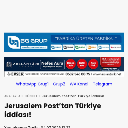
WhatsApp Grup1
-
Grup2
-
WA Kanal
-
Telegram
ANASAYFA
GÜNCEL
Jerusalem Post’tan Türkiye İddiası!
Jerusalem Post’tan Türkiye
İddiası!
Yayınlanma Tarihi :
04.07.2026 13:27