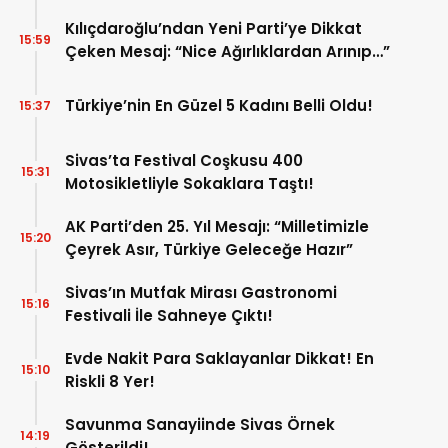
Kılıçdaroğlu’ndan Yeni Parti’ye Dikkat
15:59
Çeken Mesaj: “Nice Ağırlıklardan Arınıp…”
Türkiye’nin En Güzel 5 Kadını Belli Oldu!
15:37
Sivas’ta Festival Coşkusu 400
15:31
Motosikletliyle Sokaklara Taştı!
AK Parti’den 25. Yıl Mesajı: “Milletimizle
15:20
Çeyrek Asır, Türkiye Geleceğe Hazır”
Sivas’ın Mutfak Mirası Gastronomi
15:16
Festivali İle Sahneye Çıktı!
Evde Nakit Para Saklayanlar Dikkat! En
15:10
Riskli 8 Yer!
Savunma Sanayiinde Sivas Örnek
14:19
Gösterildi!