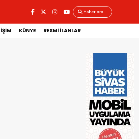
Haber ara...
TİŞİM
KÜNYE
RESMİ İLANLAR