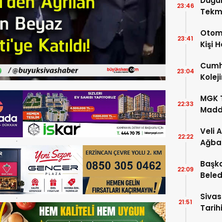
Düğü
23:46
Tekm
Dönü
Otomo
23:41
Kişi 
Cumhu
23:04
Kolej
Şartla
MGK T
22:33
Madde
Veli 
22:22
Ağba
Başka
22:09
Beled
5’e Gi
Sivas
21:51
Tarihi