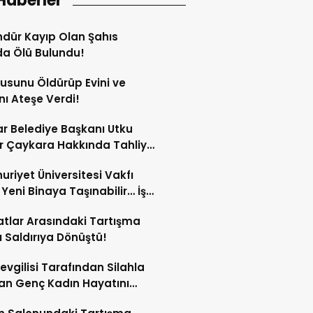
Haberler
dür Kayıp Olan Şahıs
a Ölü Bulundu!
sunu Öldürüp Evini ve
nı Ateşe Verdi!
ar Belediye Başkanı Utku
 Çaykara Hakkında Tahliye
ı!
riyet Üniversitesi Vakfı
i Yeni Binaya Taşınabilir… İşte
ılar
tlar Arasındaki Tartışma
lı Saldırıya Dönüştü!
Sevgilisi Tarafından Silahla
an Genç Kadın Hayatını
tti!