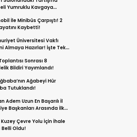
n Salonundaki Tartışma
eli Yumruklu Kavgaya
ştü!
bil İle Minibüs Çarpıştı! 2
Hayatını Kaybetti!
riyet Üniversitesi Vakfı
ini Almaya Hazırlar! İşte Tek
rı
oplantısı Sonrası 8
lik Bildiri Yayımlandı!
Ağbaba’nın Ağabeyi Hür
ba Tutuklandı!
n Adem Uzun En Başarılı İl
iye Başkanları Arasında İlk
rdi!
 Kuzey Çevre Yolu İçin İhale
 Belli Oldu!