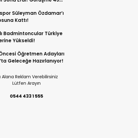
a Sürdü!
sspor Süleyman Özdamar’ı
suna Kattı!
lı Badmintoncular Türkiye
lerine Yükseldi!
Öncesi Öğretmen Adayları
’ta Geleceğe Hazırlanıyor!
 Alana Reklam Verebilirsiniz
Lütfen Arayın
0544 433 1 555