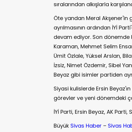
sıralarından alkışlarla karşıland
Öte yandan Meral Akşener'in 
ayrılmasının ardından İYİ Part
devam ediyor. Son dönemde Ko
Karaman, Mehmet Selim Ensari
Ümit Özlale, Yüksel Arslan, Bil
İzsiz, Nimet Özdemir, Sibel Ya
Beyaz gibi isimler partiden ayr
Siyasi kulislerde Ersin Beyaz'ı
görevler ve yeni dönemdeki çal
İYİ Parti, Ersin Beyaz, AK Parti,
Büyük
Sivas Haber
–
Sivas Ha