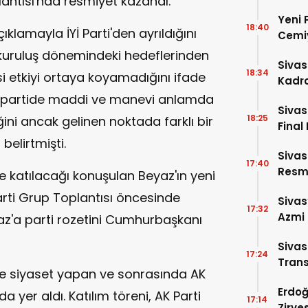
antısı'nda resmiyet kazandı.
Yeni 
18:40
klamayla İYİ Parti'den ayrıldığını
Cemiy
 kuruluş dönemindeki hedeflerinden
Sivas
18:34
si etkiyi ortaya koyamadığını ifade
Kadro
a partide maddi ve manevi anlamda
Sivas
18:25
ini ancak gelinen noktada farklı bir
Final 
 belirtmişti.
Sivas
17:40
Resme
'ye katılacağı konuşulan Beyaz'ın yeni
arti Grup Toplantısı öncesinde
Sivas
17:32
Azmi 
az'a parti rozetini Cumhurbaşkanı
Girdi!
Siva
17:24
Trans
de siyaset yapan ve sonrasında AK
Erdoğ
a yer aldı. Katılım töreni, AK Parti
17:14
Zirve