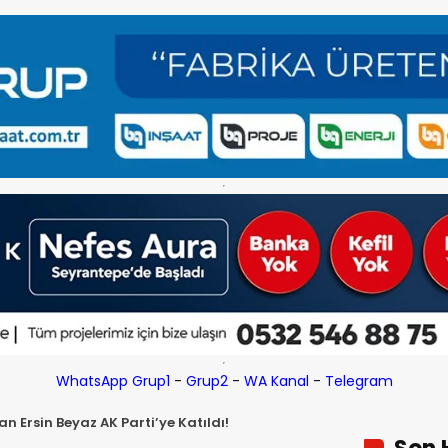
WhatsApp Grup1
-
Grup2
-
WA Kanal
-
Telegram
lan Ersin Beyaz AK Parti’ye Katıldı!