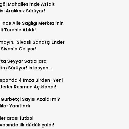
göl Mahallesi’nde Asfalt
si Aralıksız Sürüyor!
e İnce Aile Sağlığı Merkezi’nin
i Törenle Atıldı!
mayın.. Sivaslı Sanatçı Ender
Sivas’a Geliyor!
’ta Seyyar Satıcılara
im Sürüyor! İstasyon
si’ndeki Tezgâh Kaldırıldı!
spor’da 4 İmza Birden! Yeni
ferler Resmen Açıklandı!
l Gurbetçi Sayısı Azaldı mı?
lılar Yanıtladı
er arası futbol
vasında ilk düdük çaldı!