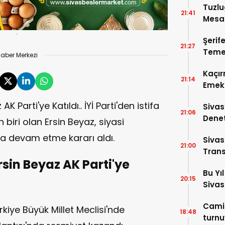
Tuzlu
21:41
Mesai
Şerif
21:27
Temel
aber Merkezi
Kaçır
21:14
Emek 
AK Parti'ye Katıldı.. İYİ Parti'den istifa
Sivas
21:06
Denet
biri olan Ersin Beyaz, siyasi
Cadde
nda devam etme kararı aldı.
Sivas
21:00
Trans
Ersin Beyaz AK Parti'ye
Bu Yı
20:15
Sivas
Camil
ürkiye Büyük Millet Meclisi'nde
18:48
turnu