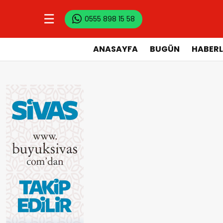
☰
0555 898 15 58
ANASAYFA
BUGÜN
HABERL