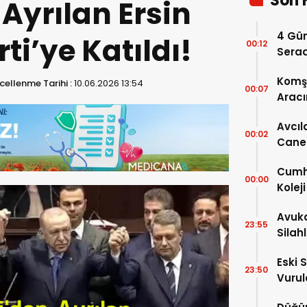
Son 
 Ayrılan Ersin
4 Gün
ti’ye Katıldı!
00:12
Serad
Komşu
ellenme Tarihi :
10.06.2026 13:54
00:07
Aracı
Avcıl
00:02
Caner
Karar
Cumhu
00:00
Kolej
Ayrınt
Avuka
23:55
Silah
Eski 
23:50
Vurul
Kaybe