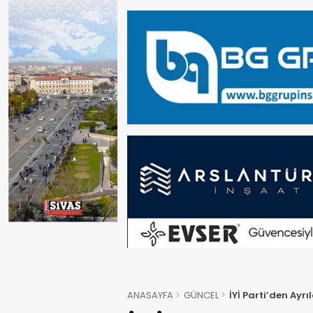
ANASAYFA
GÜNCEL
İYİ Parti’den Ayrı