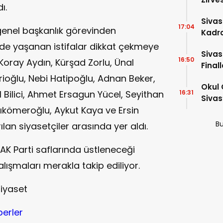
ı.
Dakik
Siva
17:04
genel başkanlık görevinden
Kadro
i'de yaşanan istifalar dikkat çekmeye
Sivas
16:50
ray Aydın, Kürşad Zorlu, Ünal
Final
oğlu, Nebi Hatipoğlu, Adnan Beker,
Okul 
al Bilici, Ahmet Ersagun Yücel, Seyithan
16:31
Sivas
nıkömeroğlu, Aykut Kaya ve Ersin
Bu
ılan siyasetçiler arasında yer aldı.
n AK Parti saflarında üstleneceği
ışmaları merakla takip ediliyor.
 Siyaset
berler