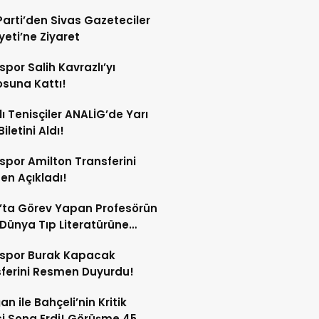
Parti’den Sivas Gazeteciler
eti’ne Ziyaret
spor Salih Kavrazlı’yı
suna Kattı!
lı Tenisçiler ANALİG’de Yarı
Biletini Aldı!
spor Amilton Transferini
n Açıkladı!
’ta Görev Yapan Profesörün
Dünya Tıp Literatürüne
sspor Burak Kapacak
ferini Resmen Duyurdu!
an ile Bahçeli’nin Kritik
si Sona Erdi! Görüşme 45