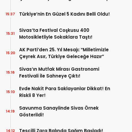
Türkiye’nin En Güzel 5 Kadını Belli Oldu!
15:37
Sivas’ta Festival Coşkusu 400
15:31
Motosikletliyle Sokaklara Taştı!
AK Parti’den 25. Yıl Mesajı: “Milletimizle
15:20
Çeyrek Asır, Türkiye Geleceğe Hazır”
Sivas’ın Mutfak Mirası Gastronomi
15:16
Festivali İle Sahneye Çıktı!
Evde Nakit Para Saklayanlar Dikkat! En
15:10
Riskli 8 Yer!
Savunma Sanayiinde Sivas Örnek
14:19
Gösterildi!
Tescilli Zara Balında Sağım Başladı!
14:12