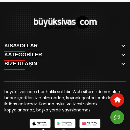
KISAYOLLAR
KATEGORİLER
ANASAYFA
BİZE ULAŞIN
AKSU CANLI
WHATSAPP
MEYDAN CANLI
SPOR
0346 221 00 60
MEDRESELER CANLI
SİYASET
MERAKÜM CANLI
buyuksivashaber@gmail.com
BELEDİYE
YUKARI TEKKE CANLI
buyuksivas.com her hakkı saklıdır. Web sitemizde yer alan
SİVAS VALİLİĞİ
Örtülüpınar Mah. İnönü Bulvarı Özkahya Apt. Kat:3 D:7
KURUMSAL KİMLİK
haber içerikleri izin alınmadan, kaynak gösterilerek dahi
ÜNİVERSİTE
Sivas
REKLAM FİYATLARI
iktibas edilemez. Kanuna aykırı ve izinsiz olarak
KURUMLAR
BİZE ULAŞIN
kopyalanamaz, başka yerde yayınlanamaz.
STK
KÜNYE
YORUM
RESMİ İLANLAR
İLÇELER