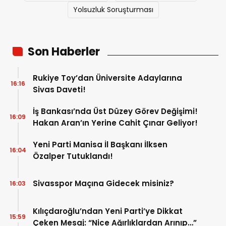
Yolsuzluk Soruşturması
Son Haberler
Rukiye Toy’dan Üniversite Adaylarına
16:16
Sivas Daveti!
İş Bankası’nda Üst Düzey Görev Değişimi!
16:09
Hakan Aran’ın Yerine Cahit Çınar Geliyor!
Yeni Parti Manisa İl Başkanı İlksen
16:04
Özalper Tutuklandı!
Sivasspor Maçına Gidecek misiniz?
16:03
Kılıçdaroğlu’ndan Yeni Parti’ye Dikkat
15:59
Çeken Mesaj: “Nice Ağırlıklardan Arınıp…”