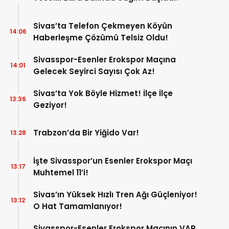
Sivas’ta Telefon Çekmeyen Köyün
14:06
Haberleşme Çözümü Telsiz Oldu!
Sivasspor-Esenler Erokspor Maçına
14:01
Gelecek Seyirci Sayısı Çok Az!
Sivas’ta Yok Böyle Hizmet! İlçe İlçe
13:36
Geziyor!
Trabzon’da Bir Yiğido Var!
13:28
İşte Sivasspor’un Esenler Erokspor Maçı
13:17
Muhtemel 11’i!
Sivas’ın Yüksek Hızlı Tren Ağı Güçleniyor!
13:12
O Hat Tamamlanıyor!
Sivasspor-Esenler Erokspor Maçının VAR