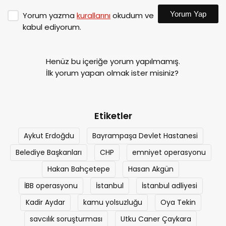
Yorum Yap
Yorum yazma
kurallarını
okudum ve
kabul ediyorum.
Henüz bu içeriğe yorum yapılmamış.
İlk yorum yapan olmak ister misiniz?
Etiketler
Aykut Erdoğdu
Bayrampaşa Devlet Hastanesi
Belediye Başkanları
CHP
emniyet operasyonu
Hakan Bahçetepe
Hasan Akgün
İBB operasyonu
İstanbul
İstanbul adliyesi
Kadir Aydar
kamu yolsuzluğu
Oya Tekin
savcılık soruşturması
Utku Caner Çaykara