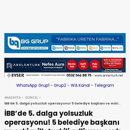
WhatsApp Grup1
-
Grup2
-
WA Kanal
-
Telegram
ANASAYFA
GÜNCEL
İBB’de 5. dalga yolsuzluk operasyonu! 5 belediye başkanı ve eski
milletvekili adliyeye sevk edildi!
İBB’de 5. dalga yolsuzluk
operasyonu! 5 belediye başkanı