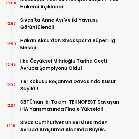
13:04
Hakemi Açıklandı!
Sivas’ta Anne Ayı Ve İki Yavrusu
12:57
Görüntülendi!
Hakan Aksu’dan Sivasspor’a Süper Lig
12:50
Mesajı!
İlke Özyüksel Mihrioğlu Tarihe Geçti!
12:45
Avrupa Şampiyonu Oldu!
Ter Kokusu Boşanma Davasında Kusur
12:32
Sayıldı!
SBTÜ’nün İki Takımı TEKNOFEST Savaşan
12:24
İHA Yarışmasında Finale Yükseldi!
Sivas Cumhuriyet Üniversitesi’nden
12:18
Avrupa Araştırma Alanında Büyük
Başarı!