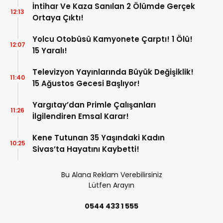
İntihar Ve Kaza Sanılan 2 Ölümde Gerçek
12:13
Ortaya Çıktı!
Yolcu Otobüsü Kamyonete Çarptı! 1 Ölü!
12:07
15 Yaralı!
Televizyon Yayınlarında Büyük Değişiklik!
11:40
15 Ağustos Gecesi Başlıyor!
Yargıtay’dan Primle Çalışanları
11:26
İlgilendiren Emsal Karar!
Kene Tutunan 35 Yaşındaki Kadın
10:25
Sivas’ta Hayatını Kaybetti!
Bu Alana Reklam Verebilirsiniz
Lütfen Arayın
0544 433 1 555