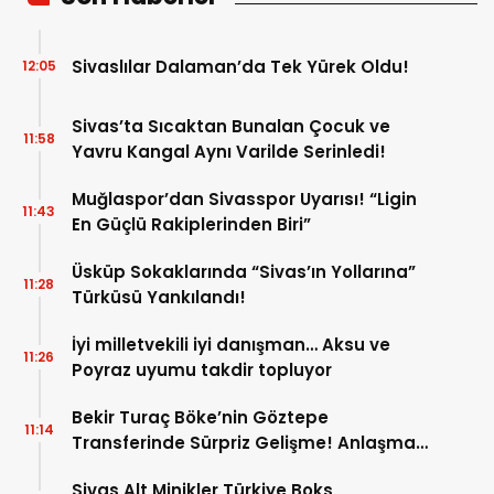
Sivaslılar Dalaman’da Tek Yürek Oldu!
12:05
Sivas’ta Sıcaktan Bunalan Çocuk ve
11:58
Yavru Kangal Aynı Varilde Serinledi!
Muğlaspor’dan Sivasspor Uyarısı! “Ligin
11:43
En Güçlü Rakiplerinden Biri”
Üsküp Sokaklarında “Sivas’ın Yollarına”
11:28
Türküsü Yankılandı!
İyi milletvekili iyi danışman… Aksu ve
11:26
Poyraz uyumu takdir topluyor
Bekir Turaç Böke’nin Göztepe
11:14
Transferinde Sürpriz Gelişme! Anlaşma
Çıkmaza Girdi!
Sivas Alt Minikler Türkiye Boks