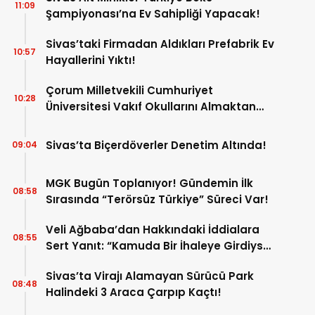
11:09
Şampiyonası’na Ev Sahipliği Yapacak!
Sivas’taki Firmadan Aldıkları Prefabrik Ev
10:57
Hayallerini Yıktı!
Çorum Milletvekili Cumhuriyet
10:28
Üniversitesi Vakıf Okullarını Almaktan
Vazgeçti! İşte Yeni Talipliler!
Sivas’ta Biçerdöverler Denetim Altında!
09:04
MGK Bugün Toplanıyor! Gündemin İlk
08:58
Sırasında “Terörsüz Türkiye” Süreci Var!
Veli Ağbaba’dan Hakkındaki İddialara
08:55
Sert Yanıt: “Kamuda Bir İhaleye Girdiysek
İdama da Razıyım”
Sivas’ta Virajı Alamayan Sürücü Park
08:48
Halindeki 3 Araca Çarpıp Kaçtı!