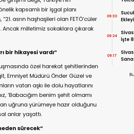
önelik kapsamlı bir işgal planı
Sucuk
09:33
“21. asrın haşhaşileri olan FETÖ’cüler
Ekley
. Ancak milletimiz sokaklara çıkarak
Sivas
09:24
İşte 
rı bir hikayesi vardı”
Sivas
09:17
Sanat
şmasında özel harekat şehitlerinden
Alac
Bu
ğit, Emniyet Müdürü Önder Güzel ve
nların vatan aşkı ile dolu hayatlarını
ımız, ‘Babacığım benim şehit olmamı
tan uğruna yürümeye hazır olduğunu
al anlar yaşattı.
smeden sürecek”