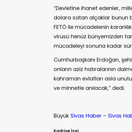
“Devletine ihanet edenler, mill
dolara satan alçaklar bunun b
FETÖ ile mücadelenin kararlıl
virüsü henüz bünyemizden tam
mücadeleyi sonuna kadar sürdür
Cumhurbaşkanı Erdoğan, şehit
onların aziz hatıralarının daima
kahraman evlatları asla unut
ve minnetle anılacak,” dedi.
Büyük
Sivas Haber
–
Sivas Ha
Kadriye İzgi