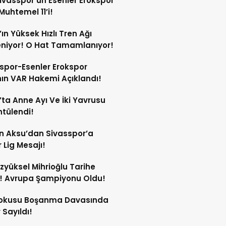
Sivasspor’un Esenler Erokspor
Muhtemel 11’i!
’ın Yüksek Hızlı Tren Ağı
niyor! O Hat Tamamlanıyor!
spor-Esenler Erokspor
ın VAR Hakemi Açıklandı!
’ta Anne Ayı Ve İki Yavrusu
tülendi!
n Aksu’dan Sivasspor’a
 Lig Mesajı!
Özyüksel Mihrioğlu Tarihe
! Avrupa Şampiyonu Oldu!
Kokusu Boşanma Davasında
 Sayıldı!