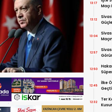
İşte 
13:17
Maçı 
Sivas
13:12
Güçle
Sivas
13:04
Maçın
Sivas
12:57
Görün
Haka
12:50
Süper
İlke 
12:45
Geçti
Ter 
12:32
Kusur