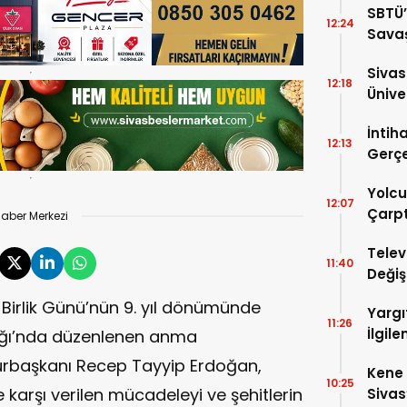
SBTÜ’
12:24
Savaş
Yükse
Siva
12:18
Ünive
Araşt
İntih
12:13
Gerçe
Yolc
12:07
Çarptı
aber Merkezi
Telev
11:40
Değiş
Başlı
Birlik Günü’nün 9. yıl dönümünde
Yargı
11:26
İlgil
ığı’nda düzenlenen anma
başkanı Recep Tayyip Erdoğan,
Kene 
10:25
 karşı verilen mücadeleyi ve şehitlerin
Sivas