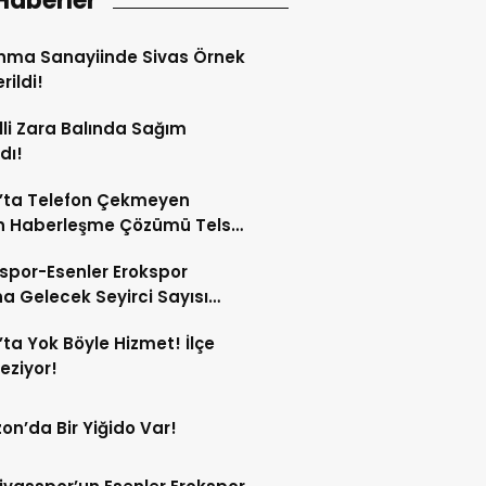
Haberler
nma Sanayiinde Sivas Örnek
rildi!
lli Zara Balında Sağım
dı!
’ta Telefon Çekmeyen
n Haberleşme Çözümü Telsiz
spor-Esenler Erokspor
a Gelecek Seyirci Sayısı
z!
’ta Yok Böyle Hizmet! İlçe
Geziyor!
on’da Bir Yiğido Var!