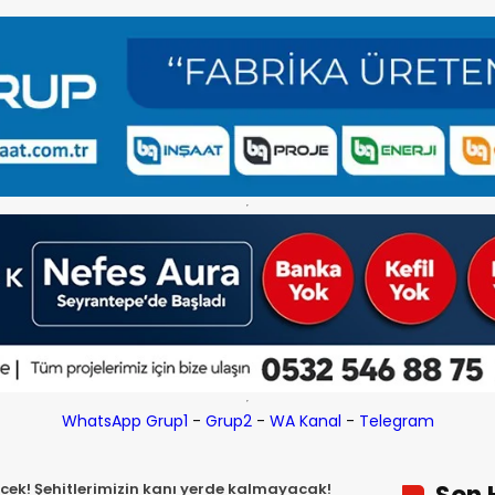
WhatsApp Grup1
-
Grup2
-
WA Kanal
-
Telegram
ecek! Şehitlerimizin kanı yerde kalmayacak!