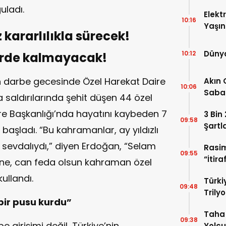
uladı.
Elekt
10:16
Yaşın
kararlılıkla sürecek!
Kaybe
Dünya
10:12
yerde kalmayacak!
 darbe gecesinde Özel Harekat Daire
Akın 
10:06
Sabah
 saldırılarında şehit düşen 44 özel
Uyan
ire Başkanlığı’nda hayatını kaybeden 7
3 Bin
09:58
Şartl
aşladı. “Bu kahramanlar, ay yıldızlı
sevdalıydı,” diyen Erdoğan, “Selam
Rasi
09:55
“İtira
rine, can feda olsun kahraman özel
Duyu
kullandı.
Türki
09:48
Trilyo
 bir pusu kurdu”
Taha 
09:38
girişimi değil, Türkiye’nin
Yolcu