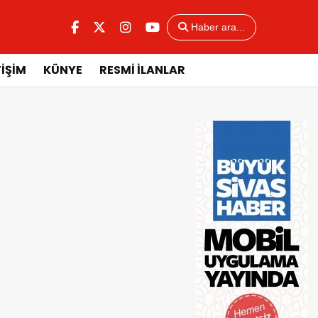
Haber ara...
TİŞİM
KÜNYE
RESMİ İLANLAR