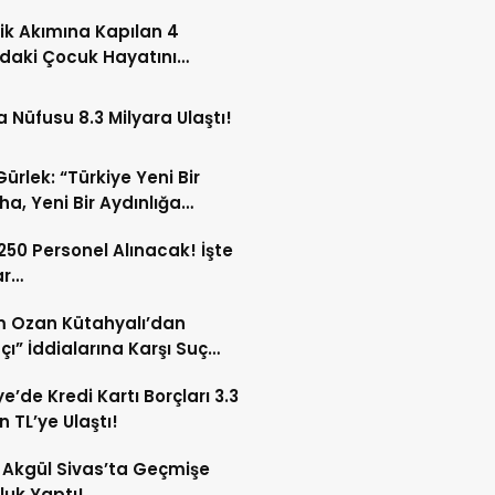
rik Akımına Kapılan 4
daki Çocuk Hayatını
tti!
 Nüfusu 8.3 Milyara Ulaştı!
Gürlek: “Türkiye Yeni Bir
a, Yeni Bir Aydınlığa
acak”
 250 Personel Alınacak! İşte
ar…
m Ozan Kütahyalı’dan
fçı” İddialarına Karşı Suç
rusu Hamlesi!
ye’de Kredi Kartı Borçları 3.3
n TL’ye Ulaştı!
Akgül Sivas’ta Geçmişe
luk Yaptı!