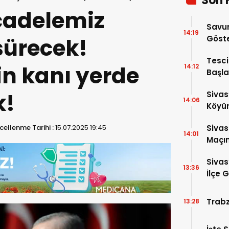
Son 
cadelemiz
Savu
14:19
 sürecek!
Göste
Tesci
in kanı yerde
14:12
Başla
k!
Sivas
14:06
Köyü
Oldu!
ellenme Tarihi :
15.07.2025 19:45
Sivas
14:01
Maçın
Çok A
Sivas
13:36
İlçe 
Trabz
13:28