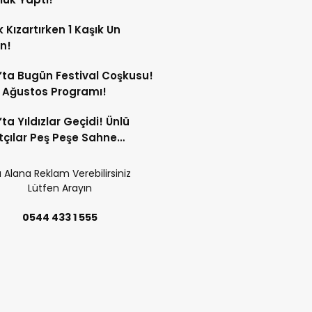
 Kızartırken 1 Kaşık Un
in!
’ta Bugün Festival Coşkusu!
8 Ağustos Programı!
’ta Yıldızlar Geçidi! Ünlü
çılar Peş Peşe Sahne
ak!
 Alana Reklam Verebilirsiniz
Lütfen Arayın
0544 433 1 555