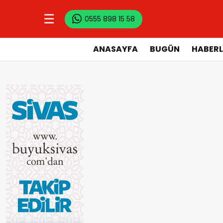
☰
0555 898 15 58
ANASAYFA
BUGÜN
HABERL