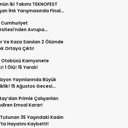
nün İki Takımı TEKNOFEST
an İHA Yarışmasında Finale
ldi!
s Cumhuriyet
rsitesi’nden Avrupa
ırma Alanında Büyük Başarı!
ar Ve Kaza Sanılan 2 Ölümde
k Ortaya Çıktı!
u Otobüsü Kamyonete
! 1 Ölü! 15 Yaralı!
izyon Yayınlarında Büyük
iklik! 15 Ağustos Gecesi
yor!
tay’dan Primle Çalışanları
endiren Emsal Karar!
Tutunan 35 Yaşındaki Kadın
’ta Hayatını Kaybetti!