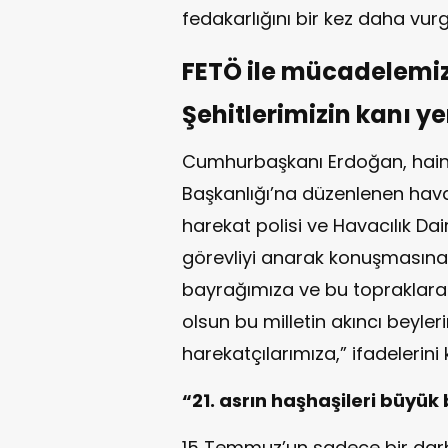
fedakarlığını bir kez daha vurg
FETÖ ile mücadelemiz 
Şehitlerimizin kanı 
Cumhurbaşkanı Erdoğan, hain
Başkanlığı’na düzenlenen hava
harekat polisi ve Havacılık Da
görevliyi anarak konuşmasına b
bayrağımıza ve bu topraklara 
olsun bu milletin akıncı beyle
harekatçılarımıza,” ifadelerini 
“21. asrın haşhaşileri büyük
15 Temmuz’un sadece bir darbe 