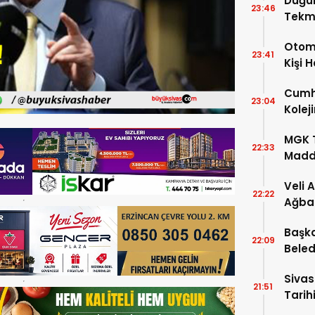
Düğü
23:46
Tekm
Dönü
Otomo
23:41
Kişi 
Cumhu
23:04
Kolej
Şartla
MGK T
22:33
Madde
Veli 
22:22
Ağba
Başka
22:09
Beled
5’e Gi
Sivas
21:51
Tarihi