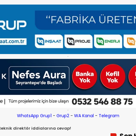
WhatsApp Grup1
-
Grup2
-
WA Kanal
-
Telegram
eknik direktör iddialarına cevap!