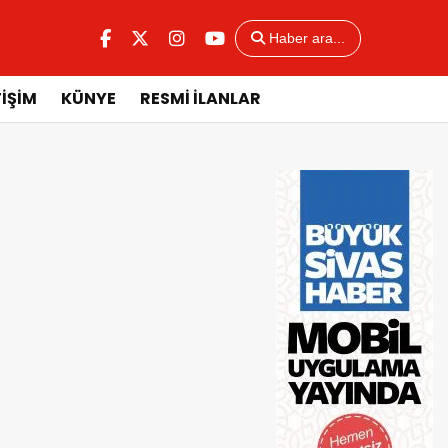
Haber ara...
TİŞİM
KÜNYE
RESMİ İLANLAR