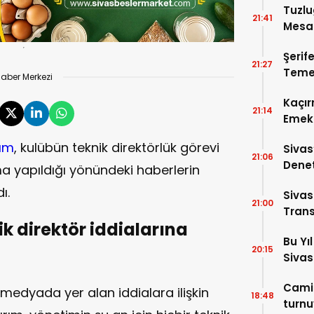
Tuzlu
21:41
Mesai
Şerif
21:27
Temel
aber Merkezi
Kaçır
21:14
Emek 
rım
, kulübün teknik direktörlük görevi
Sivas
21:06
Denet
ma yapıldığı yönündeki haberlerin
Cadde
ı.
Sivas
21:00
Trans
k direktör iddialarına
Bu Yı
20:15
Sivas
Camil
medyada yer alan iddialara ilişkin
18:48
turnu