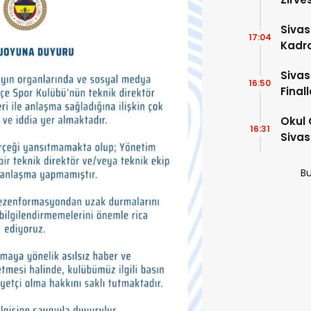
Dakik
Siva
17:04
Kadro
Sivas
16:50
Final
Okul 
16:31
Sivas
Bu