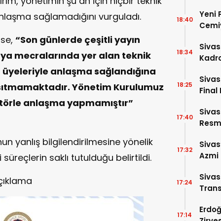
ım, yönetimin şu an için hiçbir teknik
Yeni 
 anlaşma sağlamadığını vurguladı.
18:40
Cemiy
ise,
“Son günlerde çeşitli yayın
Sivas
18:34
ya mecralarında yer alan teknik
Kadro
p üyeleriyle anlaşma sağlandığına
Sivas
18:25
ansıtmamaktadır. Yönetim Kurulumuz
Final 
rektörle anlaşma yapmamıştır”
Sivas
17:40
Resme
 yanlış bilgilendirilmesine yönelik
Sivas
17:32
Azmi 
süreçlerin saklı tutulduğu belirtildi.
Girdi!
Siva
Açıklama
17:24
Trans
Erdoğ
17:14
Zirve