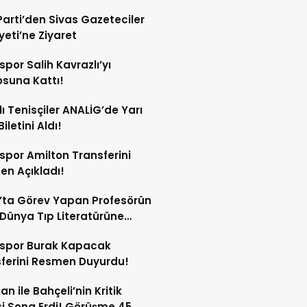
Parti’den Sivas Gazeteciler
eti’ne Ziyaret
spor Salih Kavrazlı’yı
suna Kattı!
lı Tenisçiler ANALİG’de Yarı
Biletini Aldı!
spor Amilton Transferini
n Açıkladı!
’ta Görev Yapan Profesörün
Dünya Tıp Literatürüne
sspor Burak Kapacak
ferini Resmen Duyurdu!
an ile Bahçeli’nin Kritik
si Sona Erdi! Görüşme 45