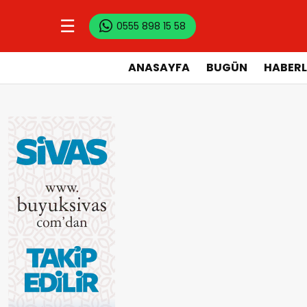
☰
0555 898 15 58
ANASAYFA
BUGÜN
HABERL