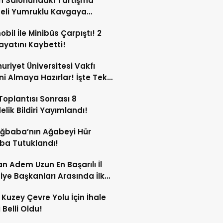
n Salonundaki Tartışma
eli Yumruklu Kavgaya
ştü!
bil İle Minibüs Çarpıştı! 2
Hayatını Kaybetti!
riyet Üniversitesi Vakfı
ini Almaya Hazırlar! İşte Tek
rı
oplantısı Sonrası 8
lik Bildiri Yayımlandı!
Ağbaba’nın Ağabeyi Hür
ba Tutuklandı!
n Adem Uzun En Başarılı İl
iye Başkanları Arasında İlk
rdi!
 Kuzey Çevre Yolu İçin İhale
 Belli Oldu!