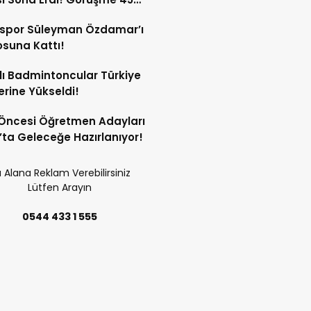
a Sürdü!
sspor Süleyman Özdamar’ı
suna Kattı!
lı Badmintoncular Türkiye
lerine Yükseldi!
Öncesi Öğretmen Adayları
’ta Geleceğe Hazırlanıyor!
 Alana Reklam Verebilirsiniz
Lütfen Arayın
0544 433 1 555