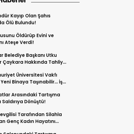
Haberler
dür Kayıp Olan Şahıs
a Ölü Bulundu!
sunu Öldürüp Evini ve
nı Ateşe Verdi!
ar Belediye Başkanı Utku
 Çaykara Hakkında Tahliye
ı!
riyet Üniversitesi Vakfı
i Yeni Binaya Taşınabilir… İşte
ılar
tlar Arasındaki Tartışma
lı Saldırıya Dönüştü!
Sevgilisi Tarafından Silahla
an Genç Kadın Hayatını
tti!