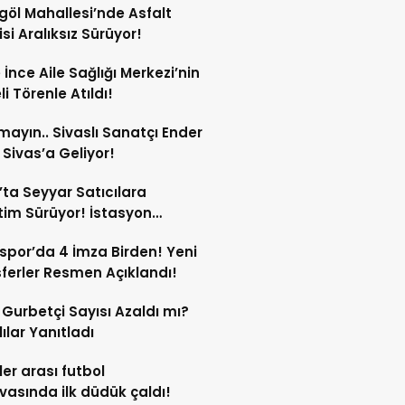
göl Mahallesi’nde Asfalt
si Aralıksız Sürüyor!
e İnce Aile Sağlığı Merkezi’nin
i Törenle Atıldı!
mayın.. Sivaslı Sanatçı Ender
Sivas’a Geliyor!
’ta Seyyar Satıcılara
im Sürüyor! İstasyon
si’ndeki Tezgâh Kaldırıldı!
spor’da 4 İmza Birden! Yeni
ferler Resmen Açıklandı!
l Gurbetçi Sayısı Azaldı mı?
lılar Yanıtladı
er arası futbol
vasında ilk düdük çaldı!