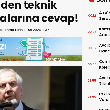
Son 
den teknik
4 Gün
ialarına cevap!
00:12
Serad
Komşu
ellenme Tarihi :
11.06.2026 18:37
00:07
Aracı
Avcıl
00:02
Caner
Karar
Cumhu
00:00
Kolej
Ayrınt
Avuka
23:55
Silah
Eski 
23:50
Vurul
Kaybe