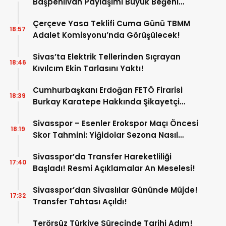
Başpehlivan Paylaşımı Büyük Beğeni
Topladı!
Çerçeve Yasa Teklifi Cuma Günü TBMM
18:57
Adalet Komisyonu’nda Görüşülecek!
Sivas’ta Elektrik Tellerinden Sıçrayan
18:46
Kıvılcım Ekin Tarlasını Yaktı!
Cumhurbaşkanı Erdoğan FETÖ Firarisi
18:39
Burkay Karatepe Hakkında Şikayetçi
Oldu!
Sivasspor – Esenler Erokspor Maçı Öncesi
18:19
Skor Tahmini: Yiğidolar Sezona Nasıl
Başlayacak?
Sivasspor’da Transfer Hareketliliği
17:40
Başladı! Resmi Açıklamalar An Meselesi!
Sivasspor’dan Sivaslılar Gününde Müjde!
17:32
Transfer Tahtası Açıldı!
Terörsüz Türkiye Sürecinde Tarihi Adım!