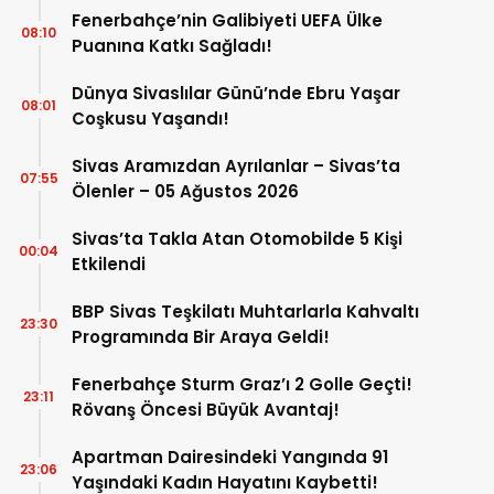
Fenerbahçe’nin Galibiyeti UEFA Ülke
08:10
Puanına Katkı Sağladı!
Dünya Sivaslılar Günü’nde Ebru Yaşar
08:01
Coşkusu Yaşandı!
Sivas Aramızdan Ayrılanlar – Sivas’ta
07:55
Ölenler – 05 Ağustos 2026
Sivas’ta Takla Atan Otomobilde 5 Kişi
00:04
Etkilendi
BBP Sivas Teşkilatı Muhtarlarla Kahvaltı
23:30
Programında Bir Araya Geldi!
Fenerbahçe Sturm Graz’ı 2 Golle Geçti!
23:11
Rövanş Öncesi Büyük Avantaj!
Apartman Dairesindeki Yangında 91
23:06
Yaşındaki Kadın Hayatını Kaybetti!