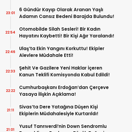
6 Gündür Kayıp Olarak Aranan Yaşlı
23:01
Adamın Cansız Bedeni Barajda Bulundu!
Otomobilde Silah Sesleri! Bir Kadın
22:54
Hayatını Kaybetti! Bir Kişi Ağır Yaralandı!
Ulaş’ta Ekin Yangını Korkuttu! Ekipler
22:46
Alevlere Müdahale Etti!
Şehit Ve Gazilere Yeni Haklar İçeren
22:33
Kanun Teklifi Komisyonda Kabul Edildi!
Cumhurbaşkanı Erdoğan’dan Çerçeve
22:22
Yasaya İlişkin Açıklama!
Sivas’ta Dere Yatağına Düşen Kişi
21:11
Ekiplerin Müdahalesiyle Kurtarıldı!
Yusuf Tanrıverdi’nin Down Sendromlu
21:01