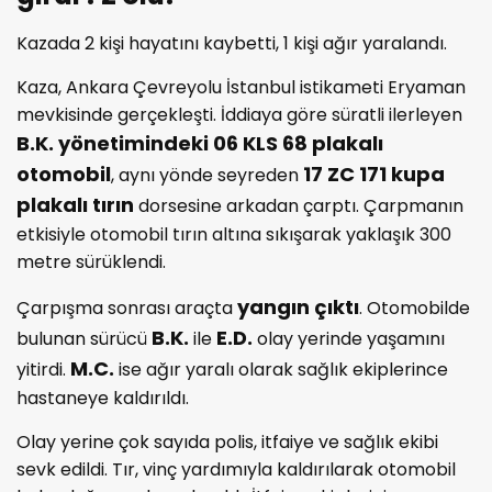
Kazada 2 kişi hayatını kaybetti, 1 kişi ağır yaralandı.
Kaza, Ankara Çevreyolu İstanbul istikameti Eryaman
mevkisinde gerçekleşti. İddiaya göre süratli ilerleyen
B.K. yönetimindeki 06 KLS 68 plakalı
otomobil
17 ZC 171 kupa
, aynı yönde seyreden
plakalı tırın
dorsesine arkadan çarptı. Çarpmanın
etkisiyle otomobil tırın altına sıkışarak yaklaşık 300
metre sürüklendi.
yangın çıktı
Çarpışma sonrası araçta
. Otomobilde
B.K.
E.D.
bulunan sürücü
ile
olay yerinde yaşamını
M.C.
yitirdi.
ise ağır yaralı olarak sağlık ekiplerince
hastaneye kaldırıldı.
Olay yerine çok sayıda polis, itfaiye ve sağlık ekibi
sevk edildi. Tır, vinç yardımıyla kaldırılarak otomobil