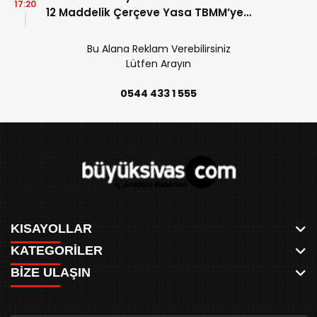
17:20
12 Maddelik Çerçeve Yasa TBMM’ye
Sunuldu!
Bu Alana Reklam Verebilirsiniz
Lütfen Arayın
0544 433 1 555
KISAYOLLAR
KATEGORİLER
ANASAYFA
BİZE ULAŞIN
AKSU CANLI
WHATSAPP
MEYDAN CANLI
SPOR
0346 221 00 60
MEDRESELER CANLI
SİYASET