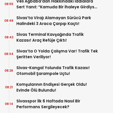
Veli Ağbaba’dan Hakkındaki İddialara
08:55
Sert Yanıt: “Kamuda Bir İhaleye Girdiysek
İdama da Razıyım”
Sivas’ta Virajı Alamayan Sürücü Park
08:48
Halindeki 3 Araca Çarpıp Kaçtı!
Sivas Terminal Kavşağında Trafik
08:42
Kazası! Araç Refüje Çıktı!
Sivas’ta O Yolda Çalışma Var! Trafik Tek
08:34
Şeritten Veriliyor!
Sivas-Kangal Yolunda Trafik Kazası!
08:26
Otomobil Şarampole Uçtu!
Komşularının Endişesi Gerçek Oldu!
08:21
Evinde Ölü Bulundu!
Sivasspor İlk 6 Haftada Nasıl Bir
08:14
Performans Sergileyecek?