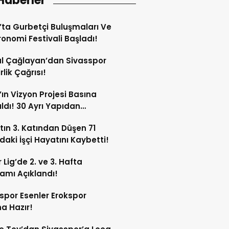
Haberler
’ta Gurbetçi Buluşmaları Ve
onomi Festivali Başladı!
l Çağlayan’dan Sivasspor
irlik Çağrısı!
’ın Vizyon Projesi Basına
ıldı! 30 Ayrı Yapıdan
acak!
tın 3. Katından Düşen 71
daki İşçi Hayatını Kaybetti!
 Lig’de 2. ve 3. Hafta
amı Açıklandı!
spor Esenler Erokspor
a Hazır!