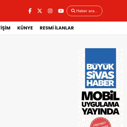
Haber ara...
TİŞİM
KÜNYE
RESMİ İLANLAR