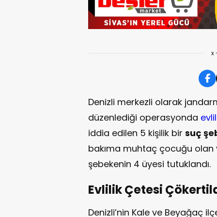
x 
Denizli merkezli olarak jandar
düzenlediği operasyonda
evlil
iddia edilen 5 kişilik bir
suç şe
bakıma muhtaç çocuğu olan ve
şebekenin 4 üyesi tutuklandı.
Evlilik Çetesi Çökerti
Denizli’nin Kale ve Beyağaç i