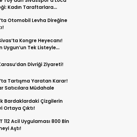
e Toy’dan Sivasspor’a Loca
ği: Kadın Taraftarlara
e Etti
’ta Otomobil Levha Direğine
ı!
ivas’ta Kongre Heyecanı!
 Uygun’un Tek Listeyle
Olması Bekleniyor!
Karasu’dan Divriği Ziyareti!
’ta Tartışma Yaratan Karar!
r Satıcılara Müdahale
ik Bardaklardaki Çizgilerin
i Ortaya Çıktı!
 112 Acil Uygulaması 800 Bin
meyi Aştı!