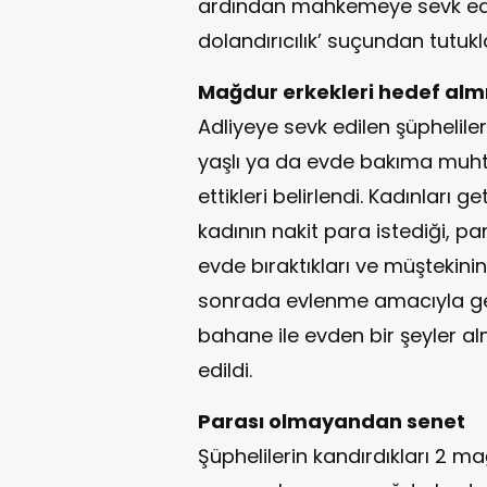
ardından mahkemeye sevk edile
dolandırıcılık’ suçundan tutuk
Mağdur erkekleri hedef almı
Adliyeye sevk edilen şüpheliler
yaşlı ya da evde bakıma muht
ettikleri belirlendi. Kadınları 
kadının nakit para istediği, p
evde bıraktıkları ve müştekinin
sonrada evlenme amacıyla gel
bahane ile evden bir şeyler a
edildi.
Parası olmayandan senet
Şüphelilerin kandırdıkları 2 mağ