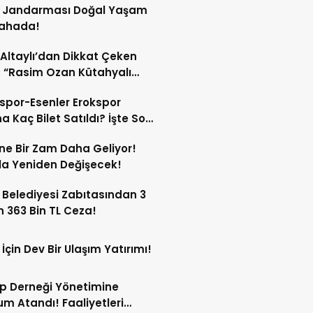
s Jandarması Doğal Yaşam
Sahada!
 Altaylı’dan Dikkat Çeken
: “Rasim Ozan Kütahyalı
çı Oldu”
spor-Esenler Erokspor
a Kaç Bilet Satıldı? İşte Son
mlar!
ne Bir Zam Daha Geliyor!
a Yeniden Değişecek!
 Belediyesi Zabıtasından 3
n 363 Bin TL Ceza!
 İçin Dev Bir Ulaşım Yatırımı!
p Derneği Yönetimine
m Atandı! Faaliyetleri