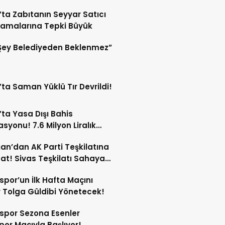
ren Durduruldu!
’ta Zabıtanın Seyyar Satıcı
amalarına Tepki Büyük
Şey Belediyeden Beklenmez”
’ta Saman Yüklü Tır Devrildi!
’ta Yasa Dışı Bahis
syonu! 7.6 Milyon Liralık
Trafiği Tespit Edildi!
an’dan AK Parti Teşkilatına
at! Sivas Teşkilatı Sahaya
!
spor’un İlk Hafta Maçını
Tolga Güldibi Yönetecek!
spor Sezona Esenler
por Maçıyla Başlıyor!