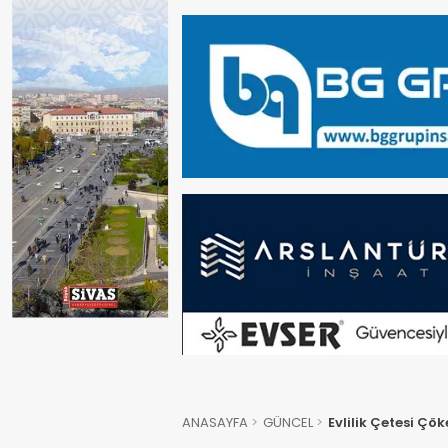
ANASAYFA
GÜNCEL
Evlilik Çetesi Çö