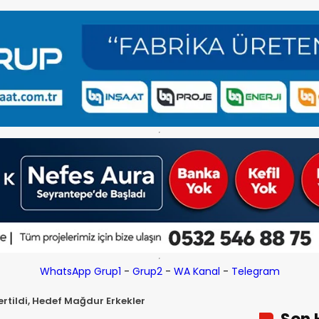
WhatsApp Grup1
-
Grup2
-
WA Kanal
-
Telegram
kertildi, Hedef Mağdur Erkekler