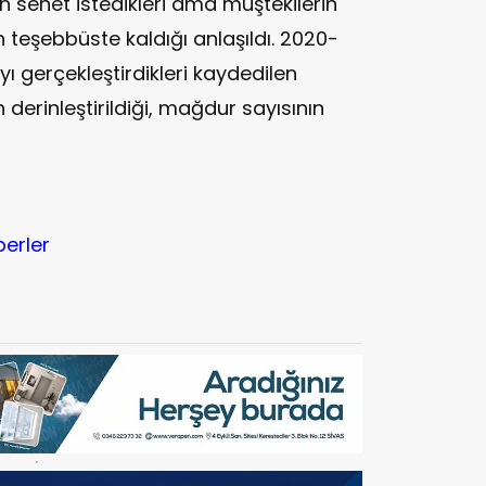
senet istedikleri ama müştekilerin
teşebbüste kaldığı anlaşıldı. 2020-
yı gerçekleştirdikleri kaydedilen
n derinleştirildiği, mağdur sayısının
berler