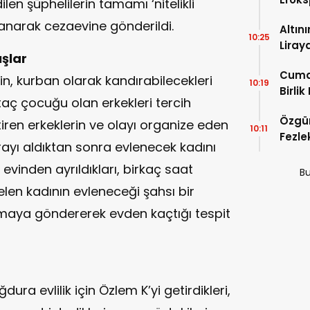
n şüphelilerin tamamı ‘nitelikli
lanarak cezaevine gönderildi.
Altın
10:25
Liray
şlar
Cuma
in, kurban olarak kandırabilecekleri
10:19
Birlik
aç çocuğu olan erkekleri tercih
Özgür
getiren erkeklerin ve olayı organize eden
10:11
Fezle
arayı aldıktan sonra evlenecek kadını
Çıktı!
 evinden ayrıldıkları, birkaç saat
Bu
en kadının evleneceği şahsı bir
lmaya göndererek evden kaçtığı tespit
dura evlilik için Özlem K’yi getirdikleri,