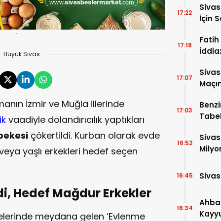
Siva
17:22
İçin 
Fatih
17:18
İddia
- Büyük Sivas
İtiraf
Sivas
17:07
Maçın
Raka
manın İzmir ve Muğla illerinde
Benzi
17:03
Tabel
ik
vaadiyle dolandırıcılık yaptıkları
bekesi
çökertildi. Kurban olarak evde
Sivas
16:52
Milyo
ya yaşlı erkekleri hedef seçen
Sivas
16:45
ldi, Hedef Mağdur Erkekler
Ahba
16:34
Kayyu
lçelerinde meydana gelen ‘Evlenme