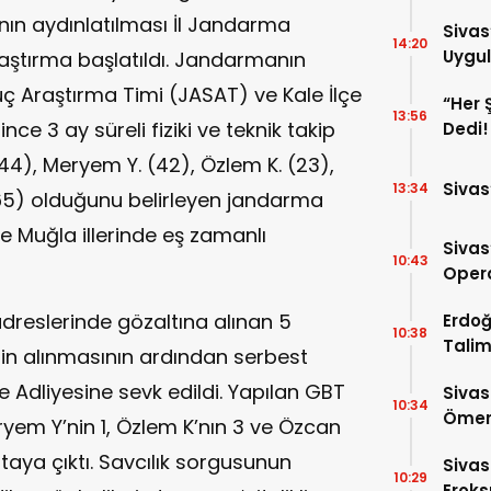
Tedbi
rının aydınlatılması İl Jandarma
Sivas
14:20
Uygul
aştırma başlatıldı. Jandarmanın
ç Araştırma Timi (JASAT) ve Kale İlçe
“Her 
13:56
e 3 ay süreli fiziki ve teknik takip
Dedi!
 (44), Meryem Y. (42), Özlem K. (23),
Sivas
13:34
(65) olduğunu belirleyen jandarma
 ve Muğla illerinde eş zamanlı
Sivas
10:43
Opera
Para 
reslerinde gözaltına alınan 5
Erdoğ
10:38
Talim
in alınmasının ardından serbest
İniyor
le Adliyesine sevk edildi. Yapılan GBT
Sivas
10:34
Ömer 
em Y’nin 1, Özlem K’nın 3 ve Özcan
taya çıktı. Savcılık sorgusunun
Sivas
10:29
Eroks