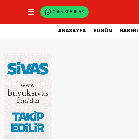
☰
0555 898 15 58
ANASAYFA
BUGÜN
HABERL