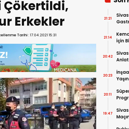
Son 
i Çökertildi,
Sivas
r Erkekler
21:21
Gastr
Kema
ellenme Tarihi :
17.04.2021 15:31
21:14
İçin B
Sivas
20:42
Anlat
Oluş
İnşaa
20:23
Yaşın
Süper
20:11
Progr
Sivas
19:47
Maçın