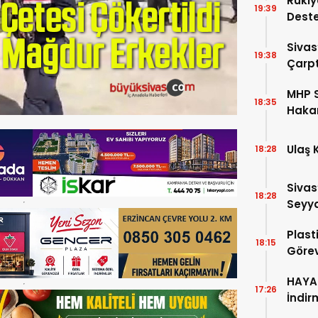
Rukiy
19:39
Deste
Hediy
Sivas
19:38
Çarpt
MHP S
18:35
Hakan
Aday 
Ulaş 
18:28
Sivas
18:28
Seyya
Plast
18:15
Görev
HAYAT
17:26
İndir