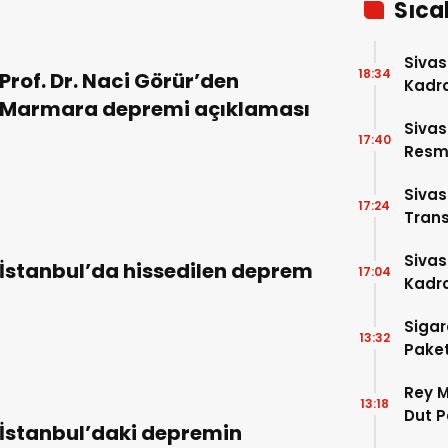
Sıca
Sivas
18:34
Prof. Dr. Naci Görür’den
Kadro
Marmara depremi açıklaması
Sivas
17:40
Resme
Siva
17:24
Trans
Siva
İstanbul’da hissedilen deprem
17:04
Kadro
Sigar
13:32
Paket
Rey M
13:18
Dut P
İstanbul’daki depremin