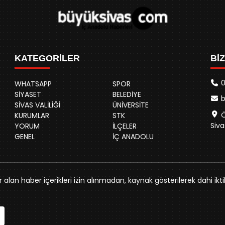
KATEGORİLER
Bİ
0
WHATSAPP
SPOR
SİYASET
BELEDİYE
SİVAS VALİLİĞİ
ÜNİVERSİTE
Ö
KURUMLAR
STK
Siva
YORUM
İLÇELER
GENEL
İÇ ANADOLU
alan haber içerikleri izin alınmadan, kaynak gösterilerek dahi ikti