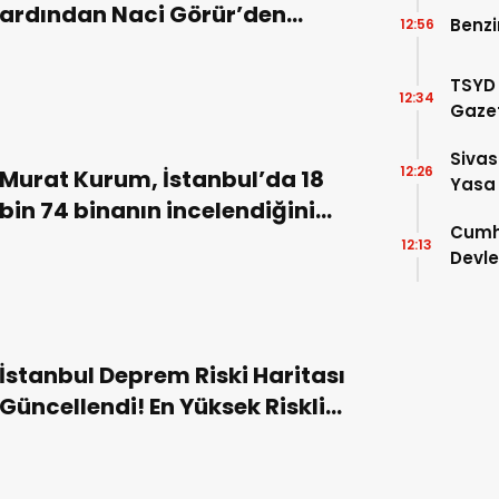
ardından Naci Görür’den
Benzi
12:56
uyarı!
TSYD 
12:34
Gazet
Stad
Sivas
Hizme
12:26
Murat Kurum, İstanbul’da 18
Yasa
bin 74 binanın incelendiğini
Cumhu
duyurdu
12:13
Devle
Gele
İstanbul Deprem Riski Haritası
Güncellendi! En Yüksek Riskli
İlçeler Hangileri?