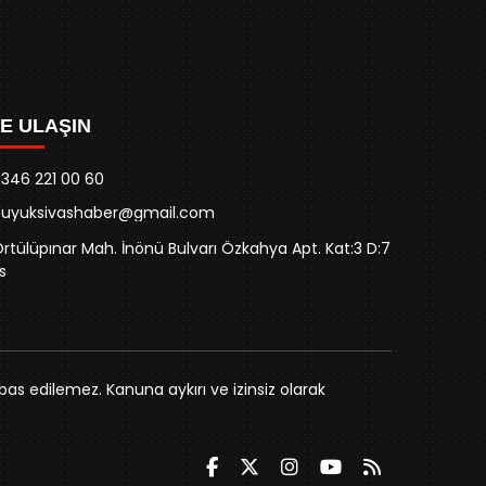
ZE ULAŞIN
346 221 00 60
buyuksivashaber@gmail.com
rtülüpınar Mah. İnönü Bulvarı Özkahya Apt. Kat:3 D:7
s
bas edilemez. Kanuna aykırı ve izinsiz olarak