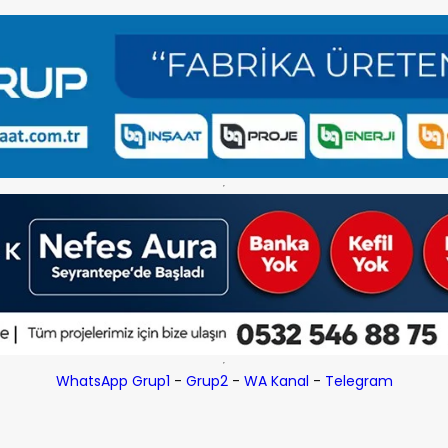
WhatsApp Grup1
-
Grup2
-
WA Kanal
-
Telegram