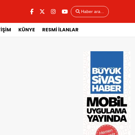
Haber ara...
TİŞİM
KÜNYE
RESMİ İLANLAR