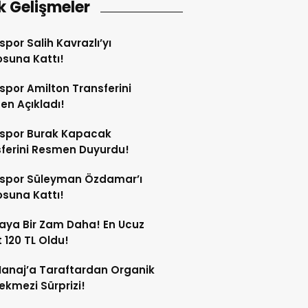
k Gelişmeler
spor Salih Kavrazlı’yı
suna Kattı!
spor Amilton Transferini
n Açıkladı!
sspor Burak Kapacak
ferini Resmen Duyurdu!
sspor Süleyman Özdamar’ı
suna Kattı!
aya Bir Zam Daha! En Ucuz
 120 TL Oldu!
anaj’a Taraftardan Organik
ekmezi Sürprizi!