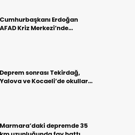
Cumhurbaşkanı Erdoğan
AFAD Kriz Merkezi’nde
depremle ilgili bilgi aldı!
Deprem sonrası Tekirdağ,
Yalova ve Kocaeli’de okullara
tatil kararı!
Marmara’daki depremde 35
km uzunluğunda fay hattı