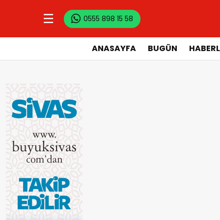
☰
0555 898 15 58
ANASAYFA
BUGÜN
HABERL