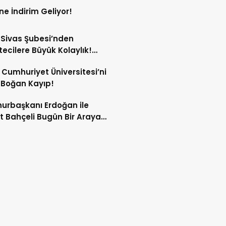
ne İndirim Geliyor!
Sivas Şubesi’nden
ecilere Büyük Kolaylık!
yumda Basın Otoparkı
 Cumhuriyet Üniversitesi’ni
te Girdi!
 Boğan Kayıp!
rbaşkanı Erdoğan ile
t Bahçeli Bugün Bir Araya
cek!