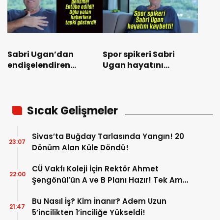
Sabri Ugan’dan
Spor spikeri Sabri
endişelendiren
Ugan hayatını
gelişme! Entübe
kaybetti!
edildi! Oğlu yalan
haberlere tepki
gösterdi!
Sıcak Gelişmeler
Sivas’ta Buğday Tarlasında Yangın! 20
23:07
Dönüm Alan Küle Döndü!
CÜ Vakfı Koleji İçin Rektör Ahmet
22:00
Şengönül’ün A ve B Planı Hazır! Tek Amaç
Mağduriyetleri Hızla Çözmek!
Bu Nasıl İş? Kim İnanır? Adem Uzun
21:47
5’incilikten 1’inciliğe Yükseldi!