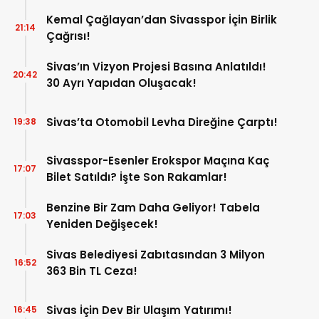
Kemal Çağlayan’dan Sivasspor İçin Birlik
21:14
Çağrısı!
Sivas’ın Vizyon Projesi Basına Anlatıldı!
20:42
30 Ayrı Yapıdan Oluşacak!
Sivas’ta Otomobil Levha Direğine Çarptı!
19:38
Sivasspor-Esenler Erokspor Maçına Kaç
17:07
Bilet Satıldı? İşte Son Rakamlar!
Benzine Bir Zam Daha Geliyor! Tabela
17:03
Yeniden Değişecek!
Sivas Belediyesi Zabıtasından 3 Milyon
16:52
363 Bin TL Ceza!
Sivas İçin Dev Bir Ulaşım Yatırımı!
16:45