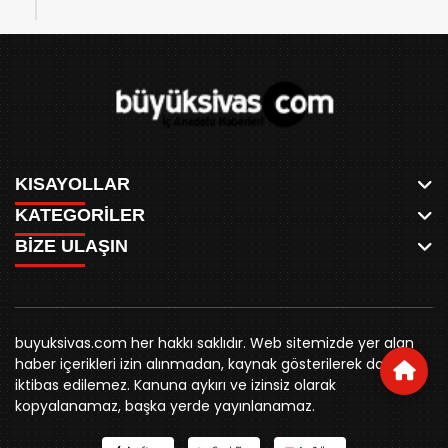
KISAYOLLAR
KATEGORİLER
ANASAYFA
BİZE ULAŞIN
AKSU CANLI
WHATSAPP
MEYDAN CANLI
SPOR
0346 221 00 60
MEDRESELER CANLI
SİYASET
MERAKÜM CANLI
buyuksivashaber@gmail.com
BELEDİYE
YUKARI TEKKE CANLI
buyuksivas.com her hakkı saklıdır. Web sitemizde yer alan
SİVAS VALİLİĞİ
Örtülüpınar Mah. İnönü Bulvarı Özkahya Apt. Kat:3 D:7
KURUMSAL KİMLİK
haber içerikleri izin alınmadan, kaynak gösterilerek dahi
ÜNİVERSİTE
Sivas
REKLAM FİYATLARI
iktibas edilemez. Kanuna aykırı ve izinsiz olarak
KURUMLAR
BİZE ULAŞIN
kopyalanamaz, başka yerde yayınlanamaz.
STK
KÜNYE
YORUM
RESMİ İLANLAR