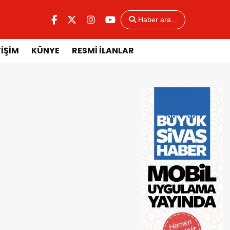
Haber ara...
TİŞİM
KÜNYE
RESMİ İLANLAR