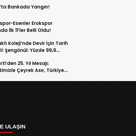
’ta Bankada Yangın!
spor-Esenler Erokspor
a İlk 11’ler Belli Oldu!
kfı Koleji’nde Devir İçin Tarih
di! Şengönül: Yüzde 99,9
rtesi Tamamlanacak
ti’den 25. Yıl Mesajı:
etimizle Çeyrek Asır, Türkiye
eğe Hazır”
ZE ULAŞIN