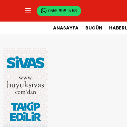
☰
0555 898 15 58
ANASAYFA
BUGÜN
HABERL