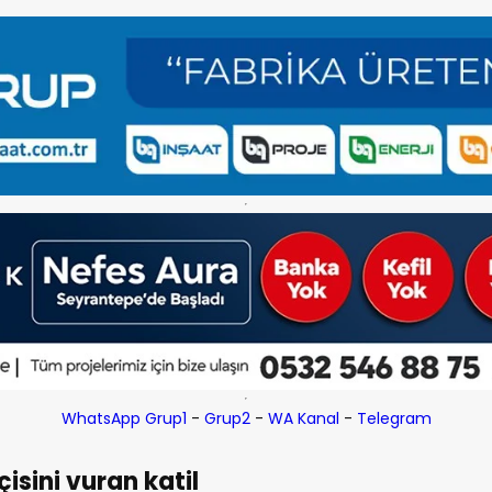
WhatsApp Grup1
-
Grup2
-
WA Kanal
-
Telegram
isini vuran katil