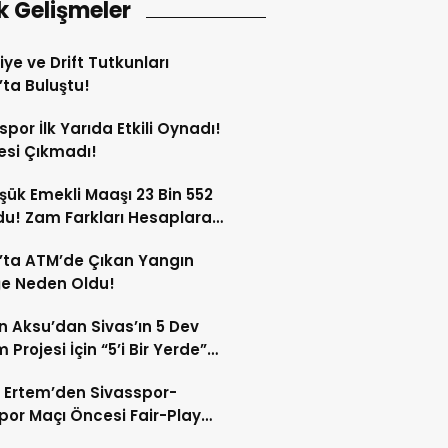
k Gelişmeler
iye ve Drift Tutkunları
’ta Buluştu!
spor İlk Yarıda Etkili Oynadı!
esi Çıkmadı!
şük Emekli Maaşı 23 Bin 552
du! Zam Farkları Hesaplara
!
’ta ATM’de Çıkan Yangın
ğe Neden Oldu!
 Aksu’dan Sivas’ın 5 Dev
 Projesi İçin “5’i Bir Yerde”
şımı!
 Ertem’den Sivasspor-
por Maçı Öncesi Fair-Play
!