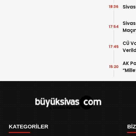
Sivas
18:36
Sivas
17:54
Maçınd
CÜ Va
17:45
Veril
Paza
AK Par
15:20
“Mill
Gelec
KATEGORİLER
Bİ