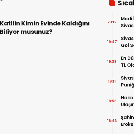
Sıca
Modif
Katilin Kimin Evinde Kaldığını
20:12
Sivas
Biliyor musunuz?
Sivas
19:47
Gol S
En Dü
19:39
TL Ol
Yattı
Sivas
19:11
Pani
Hakan
18:58
Ulaşım
Payla
Şahin
18:43
Eroks
Jesti