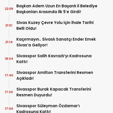
Başkan Adem Uzun En Başarılı İl Belediye
22:09
Başkanları Arasında İlk 5’e Girdi!
Sivas Kuzey Çevre Yolu İçin İhale Tarihi
21:51
Belli Oldu!
Kaçırmayın.. Sivaslı Sanatçı Ender Emek
21:14
Sivas’a Geliyor!
Sivasspor Salih Kavrazlı’yı Kadrosuna
18:34
Kattı!
Sivasspor Amilton Transferini Resmen
17:40
Açıkladı!
Sivasspor Burak Kapacak Transferini
17:24
Resmen Duyurdu!
Sivasspor Süleyman Özdamar’ı
17:04
Kadrosuna Kattı!