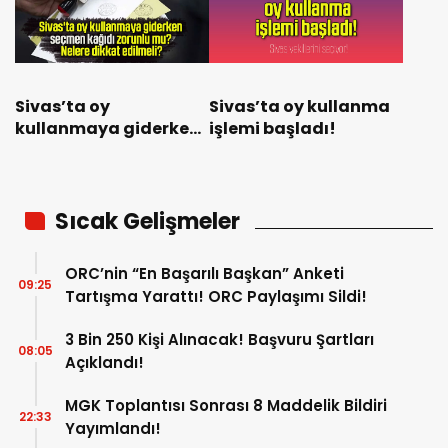
Sivas’ta oy
Sivas’ta oy kullanma
kullanmaya giderken
işlemi başladı!
seçmen kağıdı zorunlu
mu? Nelere dikkat
edilmeli?
Sıcak Gelişmeler
ORC’nin “En Başarılı Başkan” Anketi
09:25
Tartışma Yarattı! ORC Paylaşımı Sildi!
3 Bin 250 Kişi Alınacak! Başvuru Şartları
08:05
Açıklandı!
MGK Toplantısı Sonrası 8 Maddelik Bildiri
22:33
Yayımlandı!