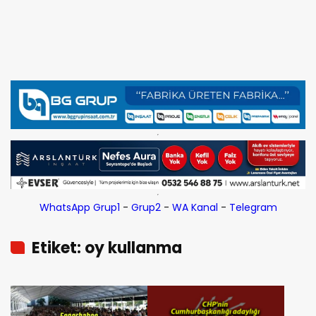
WhatsApp Grup1
-
Grup2
-
WA Kanal
-
Telegram
Etiket: oy kullanma