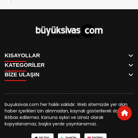
KISAYOLLAR
KATEGORİLER
ANASAYFA
BİZE ULAŞIN
AKSU CANLI
WHATSAPP
MEYDAN CANLI
SPOR
0346 221 00 60
MEDRESELER CANLI
SİYASET
MERAKÜM CANLI
buyuksivashaber@gmail.com
BELEDİYE
YUKARI TEKKE CANLI
buyuksivas.com her hakkı saklıdır. Web sitemizde yer alan
SİVAS VALİLİĞİ
Örtülüpınar Mah. İnönü Bulvarı Özkahya Apt. Kat:3 D:7
KURUMSAL KİMLİK
haber içerikleri izin alınmadan, kaynak gösterilerek dahi
ÜNİVERSİTE
Sivas
REKLAM FİYATLARI
iktibas edilemez. Kanuna aykırı ve izinsiz olarak
KURUMLAR
BİZE ULAŞIN
kopyalanamaz, başka yerde yayınlanamaz.
STK
KÜNYE
YORUM
RESMİ İLANLAR