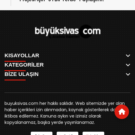
KISAYOLLAR
KATEGORİLER
ANASAYFA
BİZE ULAŞIN
AKSU CANLI
WHATSAPP
MEYDAN CANLI
SPOR
0346 221 00 60
MEDRESELER CANLI
SİYASET
MERAKÜM CANLI
buyuksivashaber@gmail.com
BELEDİYE
YUKARI TEKKE CANLI
buyuksivas.com her hakkı saklıdır. Web sitemizde yer alan
SİVAS VALİLİĞİ
Örtülüpınar Mah. İnönü Bulvarı Özkahya Apt. Kat:3 D:7
KURUMSAL KİMLİK
haber içerikleri izin alınmadan, kaynak gösterilerek dahi
ÜNİVERSİTE
Sivas
REKLAM FİYATLARI
iktibas edilemez. Kanuna aykırı ve izinsiz olarak
KURUMLAR
BİZE ULAŞIN
kopyalanamaz, başka yerde yayınlanamaz.
STK
KÜNYE
YORUM
RESMİ İLANLAR