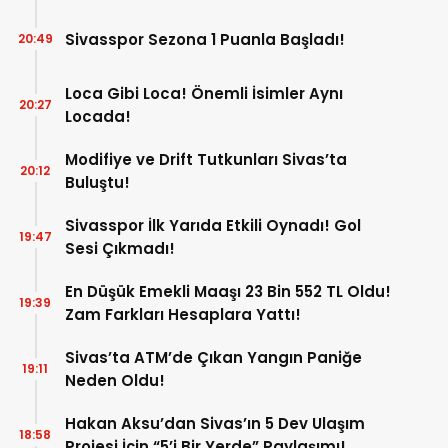
Sivasspor Sezona 1 Puanla Başladı!
20:49
Loca Gibi Loca! Önemli İsimler Aynı
20:27
Locada!
Modifiye ve Drift Tutkunları Sivas’ta
20:12
Buluştu!
Sivasspor İlk Yarıda Etkili Oynadı! Gol
19:47
Sesi Çıkmadı!
En Düşük Emekli Maaşı 23 Bin 552 TL Oldu!
19:39
Zam Farkları Hesaplara Yattı!
Sivas’ta ATM’de Çıkan Yangın Paniğe
19:11
Neden Oldu!
Hakan Aksu’dan Sivas’ın 5 Dev Ulaşım
18:58
Projesi İçin “5’i Bir Yerde” Paylaşımı!