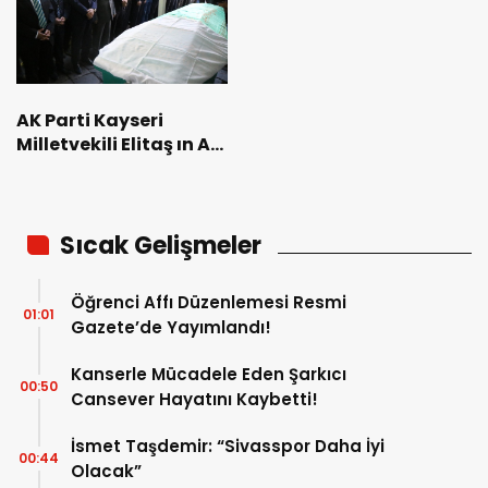
AK Parti Kayseri
Milletvekili Elitaş ın Acı
Günü
Sıcak Gelişmeler
Öğrenci Affı Düzenlemesi Resmi
01:01
Gazete’de Yayımlandı!
Kanserle Mücadele Eden Şarkıcı
00:50
Cansever Hayatını Kaybetti!
İsmet Taşdemir: “Sivasspor Daha İyi
00:44
Olacak”