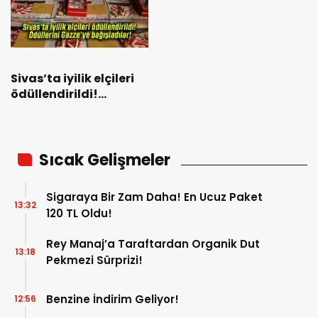
Sivas’ta iyilik elçileri
ödüllendirildi!
Ödüllerini Gazze’ye
bağışladılar!
Sıcak Gelişmeler
Sigaraya Bir Zam Daha! En Ucuz Paket
13:32
120 TL Oldu!
Rey Manaj’a Taraftardan Organik Dut
13:18
Pekmezi Sürprizi!
Benzine İndirim Geliyor!
12:56