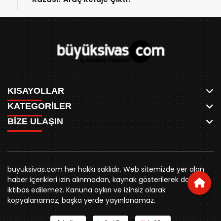
KISAYOLLAR
KATEGORİLER
ANASAYFA
BİZE ULAŞIN
AKSU CANLI
WHATSAPP
MEYDAN CANLI
SPOR
0346 221 00 60
MEDRESELER CANLI
SİYASET
MERAKÜM CANLI
buyuksivashaber@gmail.com
BELEDİYE
YUKARI TEKKE CANLI
buyuksivas.com her hakkı saklıdır. Web sitemizde yer alan
SİVAS VALİLİĞİ
Örtülüpınar Mah. İnönü Bulvarı Özkahya Apt. Kat:3 D:7
KURUMSAL KİMLİK
haber içerikleri izin alınmadan, kaynak gösterilerek dahi
ÜNİVERSİTE
Sivas
REKLAM FİYATLARI
iktibas edilemez. Kanuna aykırı ve izinsiz olarak
KURUMLAR
BİZE ULAŞIN
kopyalanamaz, başka yerde yayınlanamaz.
STK
KÜNYE
YORUM
RESMİ İLANLAR