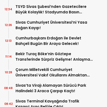
TSYD Sivas Şubesi’nden Gazetecilere
12:34
Büyük Kolaylık! Stadyumda Basın
Otoparkı Hizmete Girdi!
Sivas Cumhuriyet Üniversitesi’ni Yasa
12:26
Boğan Kayıp!
Cumhurbaşkanı Erdoğan ile Devlet
12:13
Bahçeli Bugün Bir Araya Gelecek!
Bekir Turaç Böke’nin Göztepe
11:14
Transferinde Sürpriz Gelişme! Anlaşma
Çıkmaza Girdi!
Çorum Milletvekili Cumhuriyet
10:28
Üniversitesi Vakıf Okullarını Almaktan
Vazgeçti! İşte Yeni Talipliler!
Sivas’ta Virajı Alamayan Sürücü Park
08:48
Halindeki 3 Araca Çarpıp Kaçtı!
Sivas Terminal Kavşağında Trafik
08:42
Kazası! Araç Refüje Çıktı!