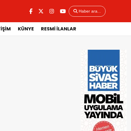
Haber ara...
TİŞİM
KÜNYE
RESMİ İLANLAR