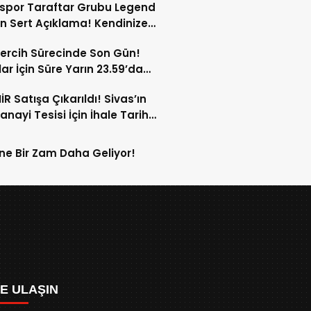
spor Taraftar Grubu Legend
n Sert Açıklama! Kendinize
!
ercih Sürecinde Son Gün!
ar İçin Süre Yarın 23.59’da
or!
İR Satışa Çıkarıldı! Sivas’ın
anayi Tesisi İçin İhale Tarihi
Oldu!
ne Bir Zam Daha Geliyor!
ZE ULAŞIN