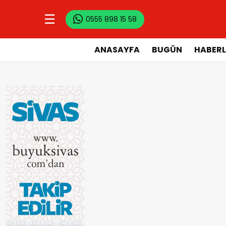
☰
0555 898 15 58
ANASAYFA
BUGÜN
HABERL