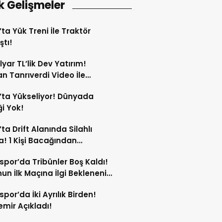
k Gelişmeler
’ta Yük Treni İle Traktör
ştı!
lyar TL’lik Dev Yatırım!
n Tanrıverdi Video İle
tı!
’ta Yükseliyor! Dünyada
i Yok!
’ta Drift Alanında Silahlı
! 1 Kişi Bacağından
andı!
spor’da Tribünler Boş Kaldı!
un İlk Maçına İlgi Beklenenin
da!
spor’da İki Ayrılık Birden!
mir Açıkladı!