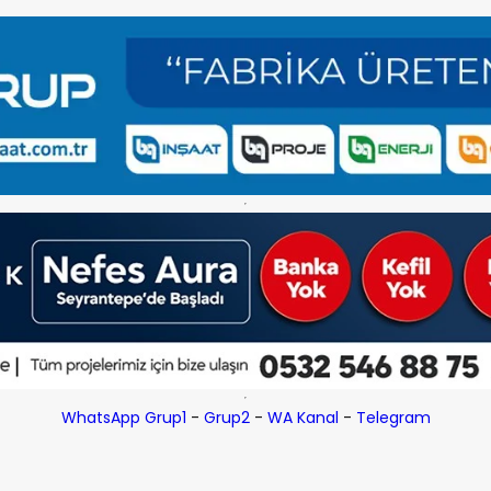
WhatsApp Grup1
-
Grup2
-
WA Kanal
-
Telegram