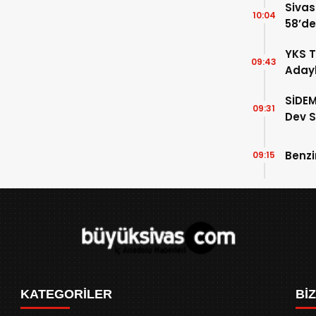
Sivas
10:04
58’de
Gelin
YKS T
09:43
Adayl
Doluy
SİDEM
09:31
Dev S
Belli 
Benzi
09:15
KATEGORİLER
Bİ