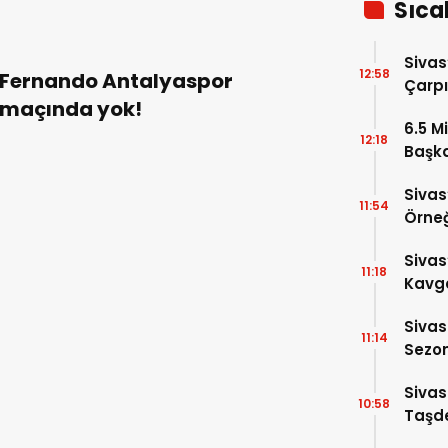
Sıca
Sivas
12:58
Fernando Antalyaspor
Çarpı
maçında yok!
6.5 Mi
12:18
Başka
Anlat
Sivas
11:54
Örneğ
Sivas
11:18
Kavga
Yaral
Sivas
11:14
Sezon
Altın
Sivas
10:58
Taşde