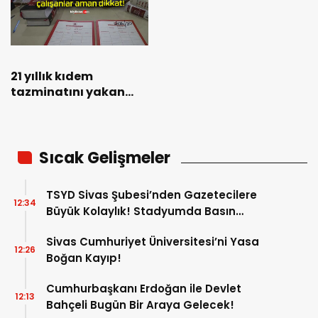
21 yıllık kıdem
tazminatını yakan
söz! Bir de ceza ödedi
çalışanlar aman
dikkat!
Sıcak Gelişmeler
TSYD Sivas Şubesi’nden Gazetecilere
12:34
Büyük Kolaylık! Stadyumda Basın
Otoparkı Hizmete Girdi!
Sivas Cumhuriyet Üniversitesi’ni Yasa
12:26
Boğan Kayıp!
Cumhurbaşkanı Erdoğan ile Devlet
12:13
Bahçeli Bugün Bir Araya Gelecek!