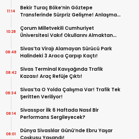
Bekir Turaç Böke’nin Göztepe
11:14
Transferinde Sürpriz Gelişme! Anlaşma
Çıkmaza Girdi!
Çorum Milletvekili Cumhuriyet
10:28
Üniversitesi Vakıf Okullarını Almaktan
Vazgeçti! İşte Yeni Talipliler!
Sivas’ta Virajı Alamayan Sürücü Park
08:48
Halindeki 3 Araca Çarpıp Kaçtı!
Sivas Terminal Kavşağında Trafik
08:42
Kazası! Araç Refüje Çıktı!
Sivas’ta O Yolda Çalışma Var! Trafik Tek
08:34
Şeritten Veriliyor!
Sivasspor İlk 6 Haftada Nasıl Bir
08:14
Performans Sergileyecek?
Dünya Sivaslılar Günü’nde Ebru Yaşar
08:01
Coşkusu Yaşandı!