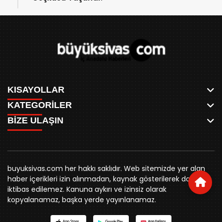
KISAYOLLAR
KATEGORİLER
ANASAYFA
BİZE ULAŞIN
AKSU CANLI
WHATSAPP
MEYDAN CANLI
SPOR
0346 221 00 60
MEDRESELER CANLI
SİYASET
MERAKÜM CANLI
buyuksivashaber@gmail.com
BELEDİYE
YUKARI TEKKE CANLI
buyuksivas.com her hakkı saklıdır. Web sitemizde yer alan
SİVAS VALİLİĞİ
Örtülüpınar Mah. İnönü Bulvarı Özkahya Apt. Kat:3 D:7
KURUMSAL KİMLİK
haber içerikleri izin alınmadan, kaynak gösterilerek dahi
ÜNİVERSİTE
Sivas
REKLAM FİYATLARI
iktibas edilemez. Kanuna aykırı ve izinsiz olarak
KURUMLAR
BİZE ULAŞIN
kopyalanamaz, başka yerde yayınlanamaz.
STK
KÜNYE
YORUM
RESMİ İLANLAR