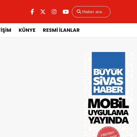
Haber ara...
TİŞİM
KÜNYE
RESMİ İLANLAR