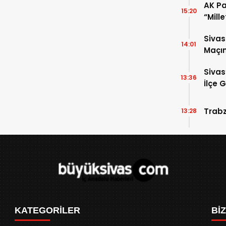
AK Par
15:20
“Mill
Gelec
Sivas
14:01
Maçın
Çok A
Sivas
13:36
İlçe 
Trabz
13:28
KATEGORİLER
Bİ