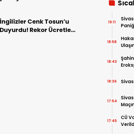
Sıca
Sivas
İngilizler Cenk Tosun’u
19:11
Pani
Duyurdu! Rekor Ücretle
İmzalıyor…
Hakan
18:58
Ulaşım
Payla
Şahin
18:43
Eroks
Jesti
Sivas
18:36
Sivas
17:54
Maçınd
CÜ Va
17:45
Veril
Paza