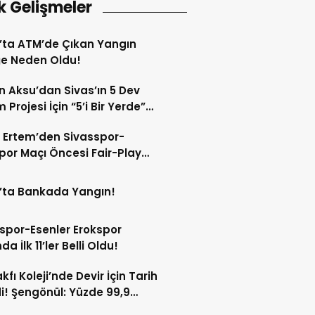
k Gelişmeler
’ta ATM’de Çıkan Yangın
ğe Neden Oldu!
 Aksu’dan Sivas’ın 5 Dev
 Projesi İçin “5’i Bir Yerde”
şımı!
 Ertem’den Sivasspor-
por Maçı Öncesi Fair-Play
!
’ta Bankada Yangın!
spor-Esenler Erokspor
a İlk 11’ler Belli Oldu!
kfı Koleji’nde Devir İçin Tarih
di! Şengönül: Yüzde 99,9
rtesi Tamamlanacak