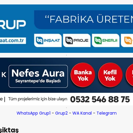
WhatsApp Grup1
-
Grup2
-
WA Kanal
-
Telegram
şiktaş