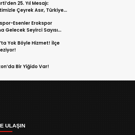
ti’den 25. Yıl Mesajı:
etimizle Çeyrek Asır, Türkiye
eğe Hazır”
spor-Esenler Erokspor
a Gelecek Seyirci Sayısı
z!
’ta Yok Böyle Hizmet! İlçe
Geziyor!
on’da Bir Yiğido Var!
ZE ULAŞIN