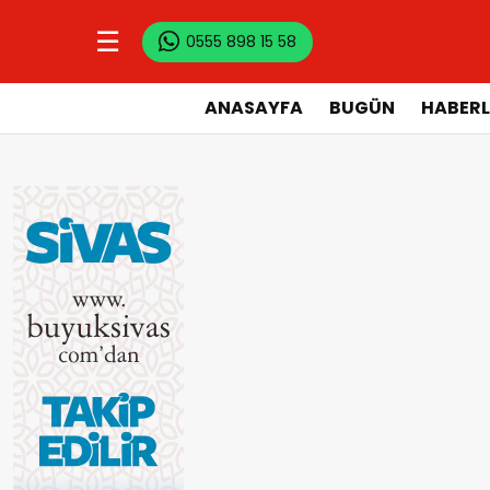
☰
0555 898 15 58
ANASAYFA
BUGÜN
HABERL