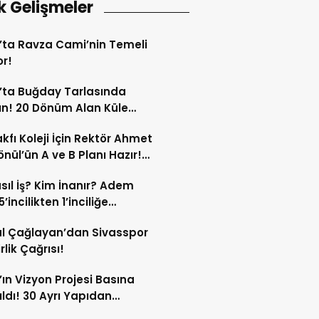
k Gelişmeler
’ta Ravza Cami’nin Temeli
or!
’ta Buğday Tarlasında
n! 20 Dönüm Alan Küle
ü!
kfı Koleji İçin Rektör Ahmet
nül’ün A ve B Planı Hazır!
maç Mağduriyetleri Hızla
sıl İş? Kim İnanır? Adem
ek!
’incilikten 1’inciliğe
ldi!
l Çağlayan’dan Sivasspor
irlik Çağrısı!
’ın Vizyon Projesi Basına
ıldı! 30 Ayrı Yapıdan
acak!