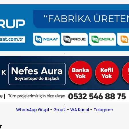
WhatsApp Grup1
-
Grup2
-
WA Kanal
-
Telegram
r