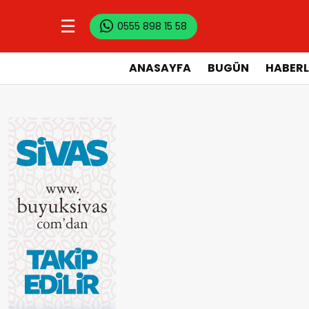
☰
0555 898 15 58
ANASAYFA
BUGÜN
HABERL