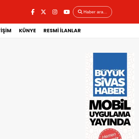
Haber ara...
TİŞİM
KÜNYE
RESMİ İLANLAR