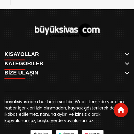
KISAYOLLAR
KATEGORİLER
ANASAYFA
BİZE ULAŞIN
AKSU CANLI
WHATSAPP
MEYDAN CANLI
SPOR
0346 221 00 60
MEDRESELER CANLI
SİYASET
MERAKÜM CANLI
buyuksivashaber@gmail.com
BELEDİYE
YUKARI TEKKE CANLI
buyuksivas.com her hakkı saklıdır. Web sitemizde yer alan
SİVAS VALİLİĞİ
Örtülüpınar Mah. İnönü Bulvarı Özkahya Apt. Kat:3 D:7
KURUMSAL KİMLİK
haber içerikleri izin alınmadan, kaynak gösterilerek dahi
ÜNİVERSİTE
Sivas
REKLAM FİYATLARI
iktibas edilemez. Kanuna aykırı ve izinsiz olarak
KURUMLAR
BİZE ULAŞIN
kopyalanamaz, başka yerde yayınlanamaz.
STK
KÜNYE
YORUM
RESMİ İLANLAR