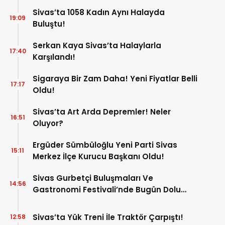
Sivas’ta 1058 Kadın Aynı Halayda
19:09
Buluştu!
Serkan Kaya Sivas’ta Halaylarla
17:40
Karşılandı!
Sigaraya Bir Zam Daha! Yeni Fiyatlar Belli
17:17
Oldu!
Sivas’ta Art Arda Depremler! Neler
16:51
Oluyor?
Ergüder Sümbüloğlu Yeni Parti Sivas
15:11
Merkez İlçe Kurucu Başkanı Oldu!
Sivas Gurbetçi Buluşmaları Ve
14:56
Gastronomi Festivali’nde Bugün Dolu
Dolu Program!
Sivas’ta Yük Treni İle Traktör Çarpıştı!
12:58