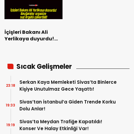
İçişleri Bakanı Ali
Yerlikaya duyurdu!
Bayğaralar organize
suç örgütü çökertildi!
Sıcak Gelişmeler
Serkan Kaya Memleketi Sivas’ta Binlerce
23:18
Kişiye Unutulmaz Gece Yaşattı!
Sivas’tan İstanbul’a Giden Trende Korku
19:33
Dolu Anlar!
Sivas’ta Meydan Trafiğe Kapatıldı!
19:19
Konser Ve Halay Etkinliği Var!