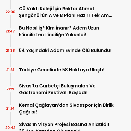
CÜ Vakfı Koleji İçin Rektör Ahmet
22:00
Şengönül’ün A ve B Planı Hazır! Tek Amaç
Mağduriyetleri Hızla Çözmek!
Bu Nasıl İş? Kim İnanır? Adem Uzun
21:47
5’incilikten 1’inciliğe Yükseldi!
54 Yaşındaki Adam Evinde Ölü Bulundu!
21:38
Türkiye Genelinde 58 Noktaya Ulaştı!
21:31
Sivas’ta Gurbetçi Buluşmaları Ve
21:21
Gastronomi Festivali Başladı!
Kemal Çağlayan’dan Sivasspor İçin Birlik
21:14
Çağrısı!
Sivas’ın Vizyon Projesi Basına Anlatıldı!
20:42