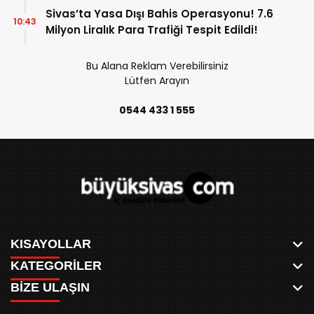
Sivas’ta Yasa Dışı Bahis Operasyonu! 7.6
10:43
Milyon Liralık Para Trafiği Tespit Edildi!
Bu Alana Reklam Verebilirsiniz
Lütfen Arayın
0544 433 1 555
KISAYOLLAR
KATEGORİLER
ANASAYFA
BİZE ULAŞIN
AKSU CANLI
WHATSAPP
MEYDAN CANLI