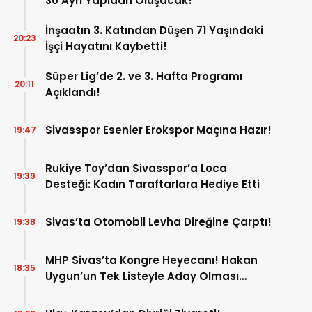
30 Ayrı Yapıdan Oluşacak!
İnşaatın 3. Katından Düşen 71 Yaşındaki
20:23
İşçi Hayatını Kaybetti!
Süper Lig’de 2. ve 3. Hafta Programı
20:11
Açıklandı!
Sivasspor Esenler Erokspor Maçına Hazır!
19:47
Rukiye Toy’dan Sivasspor’a Loca
19:39
Desteği: Kadın Taraftarlara Hediye Etti
Sivas’ta Otomobil Levha Direğine Çarptı!
19:38
MHP Sivas’ta Kongre Heyecanı! Hakan
18:35
Uygun’un Tek Listeyle Aday Olması
Bekleniyor!