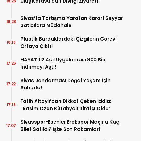
Ulaş Karasu’dan Divriği Ziyareti!
18:28
Sivas’ta Tartışma Yaratan Karar! Seyyar
18:28
Satıcılara Müdahale
Plastik Bardaklardaki Çizgilerin Görevi
18:15
Ortaya Çıktı!
HAYAT 112 Acil Uygulaması 800 Bin
17:26
İndirmeyi Aştı!
Sivas Jandarması Doğal Yaşam İçin
17:22
Sahada!
Fatih Altaylı’dan Dikkat Çeken İddia:
17:18
“Rasim Ozan Kütahyalı İtirafçı Oldu”
Sivasspor-Esenler Erokspor Maçına Kaç
17:07
Bilet Satıldı? İşte Son Rakamlar!