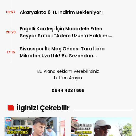
Başlayacak?
Akaryakıta 6 TL İndirim Bekleniyor!
18:57
Engelli Kardeşi İçin Mücadele Eden
20:23
Seyyar Satıcı: “Adem Uzun’a Hakkımı
Helal Etmiyorum”
Sivasspor İlk Maç Öncesi Taraftara
17:15
Mikrofon Uzattık! Bu Sezondan
Beklentiler Neler?
Bu Alana Reklam Verebilirsiniz
Lütfen Arayın
0544 433 1 555
İlginizi Çekebilir