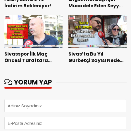
İndirim Bekleniyor!
Mücadele Eden Seyyar
Satıcı: “Adem Uzun’a
Hakkımı Helal
Etmiyorum”
Sivasspor İlk Maç
Sivas’ta Bu Yıl
Öncesi Taraftara
Gurbetçi Sayısı Neden
Mikrofon Uzattık! Bu
Az?: Bakalım
Sezondan Beklentiler
Vatandaşlar Ne Diyor?
Neler?
YORUM YAP