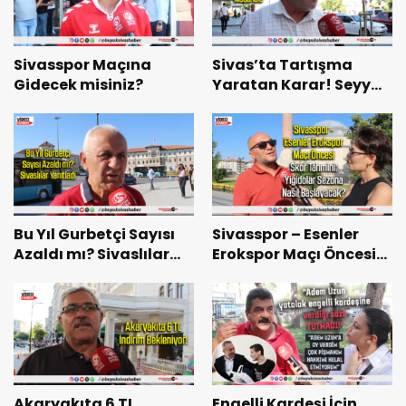
Sivasspor Maçına
Sivas’ta Tartışma
Gidecek misiniz?
Yaratan Karar! Seyyar
Satıcılara Müdahale
Bu Yıl Gurbetçi Sayısı
Sivasspor – Esenler
Azaldı mı? Sivaslılar
Erokspor Maçı Öncesi
Yanıtladı
Skor Tahmini:
Yiğidolar Sezona Nasıl
Başlayacak?
Akaryakıta 6 TL
Engelli Kardeşi İçin