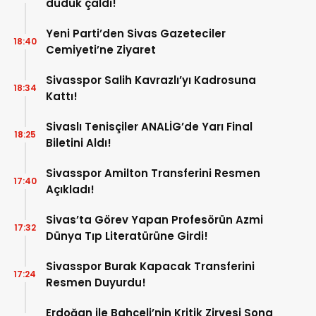
düdük çaldı!
Yeni Parti’den Sivas Gazeteciler
18:40
Cemiyeti’ne Ziyaret
Sivasspor Salih Kavrazlı’yı Kadrosuna
18:34
Kattı!
Sivaslı Tenisçiler ANALİG’de Yarı Final
18:25
Biletini Aldı!
Sivasspor Amilton Transferini Resmen
17:40
Açıkladı!
Sivas’ta Görev Yapan Profesörün Azmi
17:32
Dünya Tıp Literatürüne Girdi!
Sivasspor Burak Kapacak Transferini
17:24
Resmen Duyurdu!
Erdoğan ile Bahçeli’nin Kritik Zirvesi Sona