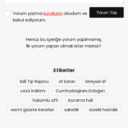
Yorum Yap
Yorum yazma
kurallarını
okudum ve
kabul ediyorum.
Henüz bu içeriğe yorum yapılmamış.
İlk yorum yapan olmak ister misiniz?
Etiketler
Adli Tıp Raporu
af kararı
bireysel af
ceza indirimi
Cumhurbaşkanı Erdoğan
hükümlü affı
kocama hali
resmî gazete kararları
sakatlık
sürekli hastalık