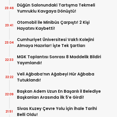
Düğün Salonundaki Tartışma Tekmeli
23:46
Yumruklu Kavgaya Dönüştü!
Otomobil İle Minibüs Çarpıştı! 2 Kişi
23:41
Hayatını Kaybetti!
Cumhuriyet Üniversitesi Vakfı Kolejini
23:04
Almaya Hazırlar! İşte Tek Şartları
MGK Toplantısı Sonrası 8 Maddelik Bildiri
22:33
Yayımlandı!
Veli Ağbaba’nın Ağabeyi Hür Ağbaba
22:22
Tutuklandı!
Başkan Adem Uzun En Başarılı İl Belediye
22:09
Başkanları Arasında İlk 5’e Girdi!
Sivas Kuzey Çevre Yolu İçin İhale Tarihi
21:51
Belli Oldu!