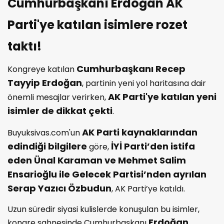
Cumhurbaşkanı Erdoğan AK
Parti'ye katılan isimlere rozet
taktı!
Cumhurbaşkanı Recep
Kongreye katılan
Tayyip Erdoğan
, partinin yeni yol haritasına dair
AK Parti'ye katılan yeni
önemli mesajlar verirken,
isimler de dikkat çekti
.
AK Parti kaynaklarından
Buyuksivas.com'un
edindiği bilgilere
İYİ Parti’den istifa
göre,
eden Ünal Karaman ve Mehmet Salim
Ensarioğlu ile Gelecek Partisi’nden ayrılan
Serap Yazıcı Özbudun
, AK Parti’ye katıldı.
Uzun süredir siyasi kulislerde konuşulan bu isimler,
Erdoğan
kongre sahnesinde Cumhurbaşkanı