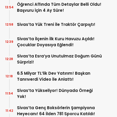
Öğrenci Affında Tüm Detaylar Belli Oldu!
13:54
Başvuru İçin 4 Ay Süre!
Sivas’ta Yük Treni İle Traktör Çarpıştı!
12:58
Sivas’ta İlçenin İlk Kuru Havuzu Açıldı!
12:39
Çocuklar Doyasıya Eğlendi!
Sivas’ta Esra’ya Unutulmaz Doğum Günü
12:28
Sürprizi!
6.5 Milyar TL’lik Dev Yatırım! Başkan
12:18
Tanrıverdi Video İle Anlattı!
Sivas’ta Yükseliyor! Dünyada Örneği
11:54
Yok!
Sivas’ta Genç Boksörlerin Şampiyona
11:42
Heyecanı! 64 İlden 781 Sporcu Katıldı!