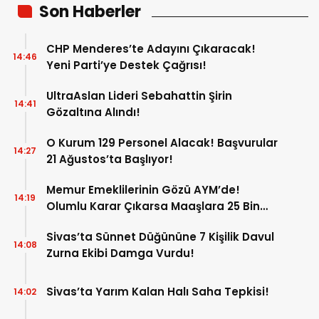
Son Haberler
CHP Menderes’te Adayını Çıkaracak!
14:46
Yeni Parti’ye Destek Çağrısı!
UltraAslan Lideri Sebahattin Şirin
14:41
Gözaltına Alındı!
O Kurum 129 Personel Alacak! Başvurular
14:27
21 Ağustos’ta Başlıyor!
Memur Emeklilerinin Gözü AYM’de!
14:19
Olumlu Karar Çıkarsa Maaşlara 25 Bin
Liralık Artış Gündemde!
Sivas’ta Sünnet Düğününe 7 Kişilik Davul
14:08
Zurna Ekibi Damga Vurdu!
Sivas’ta Yarım Kalan Halı Saha Tepkisi!
14:02