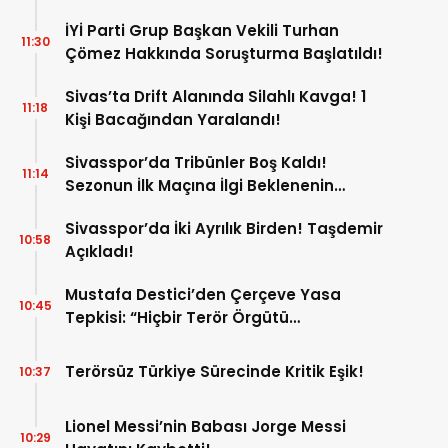
İYİ Parti Grup Başkan Vekili Turhan
11:30
Çömez Hakkında Soruşturma Başlatıldı!
Sivas’ta Drift Alanında Silahlı Kavga! 1
11:18
Kişi Bacağından Yaralandı!
Sivasspor’da Tribünler Boş Kaldı!
11:14
Sezonun İlk Maçına İlgi Beklenenin
Altında!
Sivasspor’da İki Ayrılık Birden! Taşdemir
10:58
Açıkladı!
Mustafa Destici’den Çerçeve Yasa
10:45
Tepkisi: “Hiçbir Terör Örgütü
Mensubunun Affedilmesi Kabul
Edilemez”
Terörsüz Türkiye Sürecinde Kritik Eşik!
10:37
Lionel Messi’nin Babası Jorge Messi
10:29