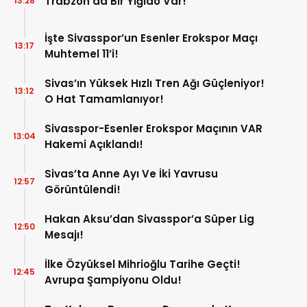
Trabzon’da Bir Yiğido Var!
13:28
İşte Sivasspor’un Esenler Erokspor Maçı
13:17
Muhtemel 11’i!
Sivas’ın Yüksek Hızlı Tren Ağı Güçleniyor!
13:12
O Hat Tamamlanıyor!
Sivasspor-Esenler Erokspor Maçının VAR
13:04
Hakemi Açıklandı!
Sivas’ta Anne Ayı Ve İki Yavrusu
12:57
Görüntülendi!
Hakan Aksu’dan Sivasspor’a Süper Lig
12:50
Mesajı!
İlke Özyüksel Mihrioğlu Tarihe Geçti!
12:45
Avrupa Şampiyonu Oldu!