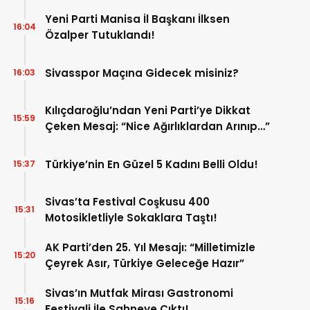
Yeni Parti Manisa İl Başkanı İlksen
16:04
Özalper Tutuklandı!
Sivasspor Maçına Gidecek misiniz?
16:03
Kılıçdaroğlu’ndan Yeni Parti’ye Dikkat
15:59
Çeken Mesaj: “Nice Ağırlıklardan Arınıp…”
Türkiye’nin En Güzel 5 Kadını Belli Oldu!
15:37
Sivas’ta Festival Coşkusu 400
15:31
Motosikletliyle Sokaklara Taştı!
AK Parti’den 25. Yıl Mesajı: “Milletimizle
15:20
Çeyrek Asır, Türkiye Geleceğe Hazır”
Sivas’ın Mutfak Mirası Gastronomi
15:16
Festivali İle Sahneye Çıktı!