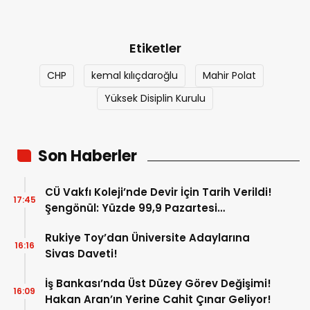
Etiketler
CHP
kemal kılıçdaroğlu
Mahir Polat
Yüksek Disiplin Kurulu
Son Haberler
CÜ Vakfı Koleji’nde Devir İçin Tarih Verildi!
17:45
Şengönül: Yüzde 99,9 Pazartesi
Tamamlanacak
Rukiye Toy’dan Üniversite Adaylarına
16:16
Sivas Daveti!
İş Bankası’nda Üst Düzey Görev Değişimi!
16:09
Hakan Aran’ın Yerine Cahit Çınar Geliyor!