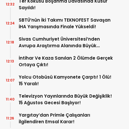
Ter Kokusu Boşanma Davasında Kusur
12:32
Sayıldı!
SBTÜ’nün İki Takımı TEKNOFEST Savaşan
12:24
İHA Yarışmasında Finale Yükseldi!
Sivas Cumhuriyet Üniversitesi’nden
12:18
Avrupa Araştırma Alanında Büyük
Başarı!
İntihar Ve Kaza Sanılan 2 Ölümde Gerçek
12:13
Ortaya Çıktı!
Yolcu Otobüsü Kamyonete Çarptı! 1 Ölü!
12:07
15 Yaralı!
Televizyon Yayınlarında Büyük Değişiklik!
11:40
15 Ağustos Gecesi Başlıyor!
Yargıtay’dan Primle Çalışanları
11:26
İlgilendiren Emsal Karar!