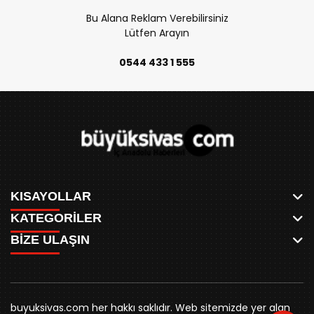
Bu Alana Reklam Verebilirsiniz
Lütfen Arayın
0544 433 1 555
KISAYOLLAR
KATEGORİLER
ANASAYFA
BİZE ULAŞIN
AKSU CANLI
WHATSAPP
MEYDAN CANLI
SPOR
0346 221 00 60
MEDRESELER CANLI
SİYASET
MERAKÜM CANLI
buyuksivashaber@gmail.com
BELEDİYE
YUKARI TEKKE CANLI
buyuksivas.com her hakkı saklıdır. Web sitemizde yer alan
SİVAS VALİLİĞİ