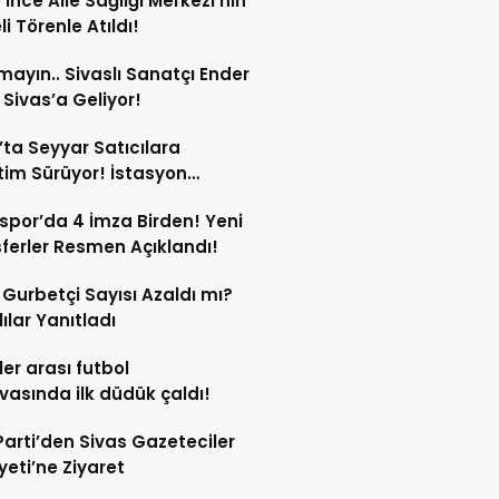
e İnce Aile Sağlığı Merkezi’nin
i Törenle Atıldı!
mayın.. Sivaslı Sanatçı Ender
Sivas’a Geliyor!
’ta Seyyar Satıcılara
im Sürüyor! İstasyon
si’ndeki Tezgâh Kaldırıldı!
spor’da 4 İmza Birden! Yeni
ferler Resmen Açıklandı!
l Gurbetçi Sayısı Azaldı mı?
lılar Yanıtladı
er arası futbol
vasında ilk düdük çaldı!
Parti’den Sivas Gazeteciler
eti’ne Ziyaret