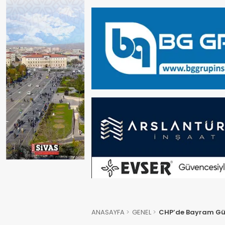
ANASAYFA
GENEL
CHP’de Bayram Gün