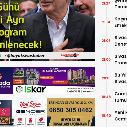
Şerif
21:27
Temel
Kaçır
21:14
Emek 
Sivas
21:06
Denet
Cadde
Sivas
21:00
Trans
Bu Yı
20:15
Sivas
Camil
18:48
turnu
Yeni 
18:40
Cemiy