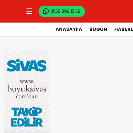
☰
0555 898 15 58
ANASAYFA
BUGÜN
HABERL