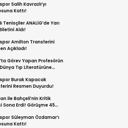
spor Salih Kavrazlı’yı
suna Kattı!
lı Tenisçiler ANALİG’de Yarı
Biletini Aldı!
spor Amilton Transferini
n Açıkladı!
’ta Görev Yapan Profesörün
Dünya Tıp Literatürüne
sspor Burak Kapacak
ferini Resmen Duyurdu!
an ile Bahçeli’nin Kritik
si Sona Erdi! Görüşme 45
a Sürdü!
sspor Süleyman Özdamar’ı
suna Kattı!