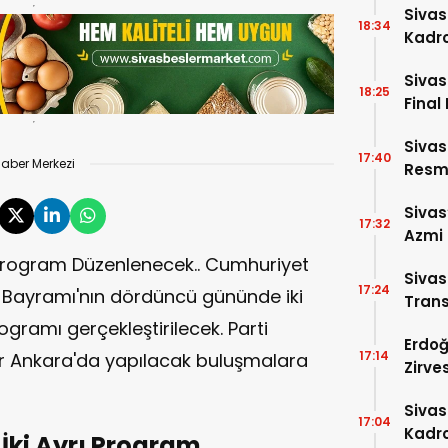
Sivas
18:34
Kadro
Sivas
18:25
Final 
Sivas
17:40
aber Merkezi
Resme
Sivas
17:32
Azmi 
Girdi!
Program Düzenlenecek.. Cumhuriyet
Siva
17:24
n Bayramı'nın dördüncü gününde iki
Trans
ramı gerçekleştirilecek. Parti
Erdoğ
17:14
er Ankara'da yapılacak buluşmalara
Zirve
Dakik
Siva
17:04
Kadro
İki Ayrı Program