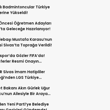
lı Badmintoncular Türkiye
lerine Yükseldi!
Öncesi Öğretmen Adayları
’ta Geleceğe Hazırlanıyor!
lebaşı Mustafa Karasu’nun
i Sivas’ta Toprağa Verildi!
spor’da Gözler FIFA’da!
ferler Resmi Onayın
dan Açıklanacak!
 Sivas İmam Hatipliler
ği’nden LGS Türkiye
cilerine Ödül!
t Bakanı Akın Gürlek Uğur
’nun Ailesiyle Bir Araya
!
en Yeni Parti’ye Belediye
nı Geçişleri Gündemde!