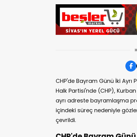
H
CHP'de Bayram Günü İki Ayrı 
Halk Partisi'nde (CHP), Kurba
ayrı adreste bayramlaşma prog
içindeki süreç nedeniyle gözl
çevrildi.
CHP'de Bayram Günü 