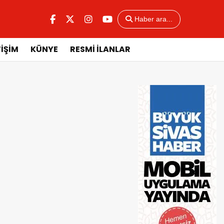
Haber ara...
TİŞİM
KÜNYE
RESMİ İLANLAR