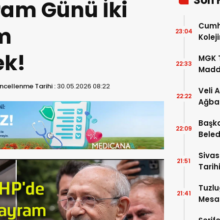
Son 
am Günü İki
Cumhu
m
23:04
Kolej
Şartla
ek!
MGK T
22:33
Madde
ncellenme Tarihi :
30.05.2026 08:22
Veli 
22:22
Ağba
Başka
22:09
Beled
5’e Gi
Sivas
21:51
Tarihi
Tuzlu
21:41
Mesai