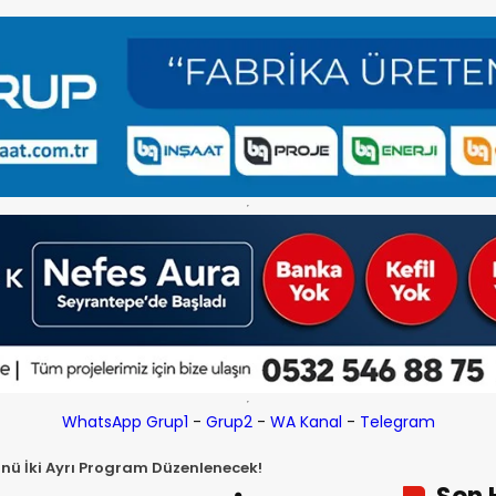
WhatsApp Grup1
-
Grup2
-
WA Kanal
-
Telegram
ü İki Ayrı Program Düzenlenecek!