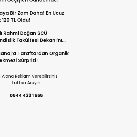
aya Bir Zam Daha! En Ucuz
 120 TL Oldu!
lı Rahmi Doğan SCÜ
dislik Fakültesi Dekanı’nı
ında Kabul Etti!
anaj’a Taraftardan Organik
ekmezi Sürprizi!
 Alana Reklam Verebilirsiniz
Lütfen Arayın
0544 433 1 555