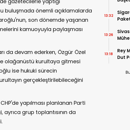
rde gazetecilerle yaptığı
 buluşmada önemli açıklamalarda
Sigar
13:32
Paket
ıçdaroğlu'nun, son dönemde yaşanan
irmelerini kamuoyuyla paylaşması
Sivas
13:26
Mühen
Makam
Rey M
aları da devam ederken, Özgür Özel
13:18
Dut P
de olağanüstü kurultaya gitmesi
oğlu ise hukuki sürecin
Bu
ltayın gerçekleştirilebileceğini
 CHP'de yapılması planlanan Parti
ği, ayrıca grup toplantısının da
.