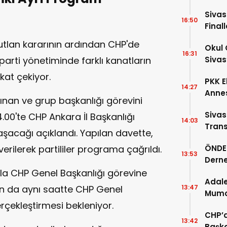
Sivas
16:50
Final
tlan kararının ardından CHP'de
Okul 
16:31
arti yönetiminde farklı kanatların
Sivas
at çekiyor.
PKK E
14:27
Annes
ınan ve grup başkanlığı görevini
Sivas
.00'te CHP Ankara İl Başkanlığı
14:03
Trans
aşacağı açıklandı. Yapılan davette,
Ardın
erilerek partililer programa çağrıldı.
ÖNDER
13:53
Derne
Birin
a CHP Genel Başkanlığı görevine
Adale
nun da aynı saatte CHP Genel
13:47
Mumcu
rçekleştirmesi bekleniyor.
Geldi
CHP’d
13:42
Başka