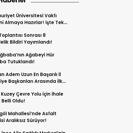
Haberler
riyet Üniversitesi Vakfı
ini Almaya Hazırlar! İşte Tek
rı
oplantısı Sonrası 8
lik Bildiri Yayımlandı!
Ağbaba’nın Ağabeyi Hür
ba Tutuklandı!
n Adem Uzun En Başarılı İl
iye Başkanları Arasında İlk
rdi!
 Kuzey Çevre Yolu İçin İhale
 Belli Oldu!
göl Mahallesi’nde Asfalt
si Aralıksız Sürüyor!