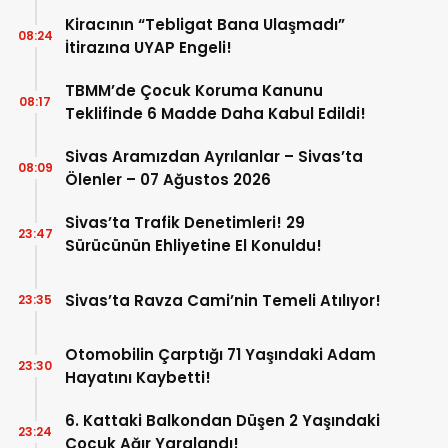
Toplanmalı”
Kiracının “Tebligat Bana Ulaşmadı”
08:24
İtirazına UYAP Engeli!
TBMM’de Çocuk Koruma Kanunu
08:17
Teklifinde 6 Madde Daha Kabul Edildi!
Sivas Aramızdan Ayrılanlar – Sivas’ta
08:09
Ölenler – 07 Ağustos 2026
Sivas’ta Trafik Denetimleri! 29
23:47
Sürücünün Ehliyetine El Konuldu!
Sivas’ta Ravza Cami’nin Temeli Atılıyor!
23:35
Otomobilin Çarptığı 71 Yaşındaki Adam
23:30
Hayatını Kaybetti!
6. Kattaki Balkondan Düşen 2 Yaşındaki
23:24
Çocuk Ağır Yaralandı!