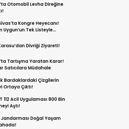
’ta Otomobil Levha Direğine
ı!
ivas’ta Kongre Heyecanı!
 Uygun’un Tek Listeyle
Olması Bekleniyor!
Karasu’dan Divriği Ziyareti!
’ta Tartışma Yaratan Karar!
r Satıcılara Müdahale
ik Bardaklardaki Çizgilerin
i Ortaya Çıktı!
 112 Acil Uygulaması 800 Bin
meyi Aştı!
s Jandarması Doğal Yaşam
Sahada!