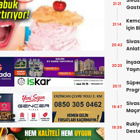
Sivas
21:21
Gastr
Kema
21:14
İçin B
Sivas
20:42
Anlat
Oluş
İnşaa
20:23
Yaşın
Süper
20:11
Progr
Sivas
19:47
Maçın
Rukiy
19:39
Deste
Hediy