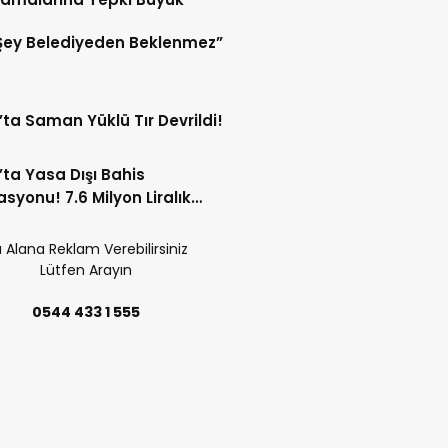
Şey Belediyeden Beklenmez”
’ta Saman Yüklü Tır Devrildi!
’ta Yasa Dışı Bahis
syonu! 7.6 Milyon Liralık
Trafiği Tespit Edildi!
 Alana Reklam Verebilirsiniz
Lütfen Arayın
0544 433 1 555