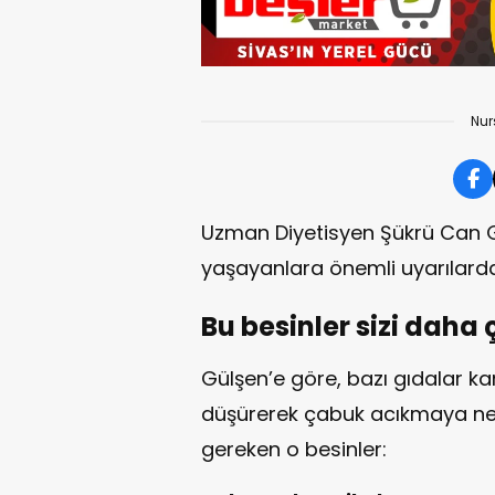
Nur
Uzman Diyetisyen Şükrü Can G
yaşayanlara önemli uyarılard
Bu besinler sizi daha 
Gülşen’e göre, bazı gıdalar kan
düşürerek çabuk acıkmaya nede
gereken o besinler: