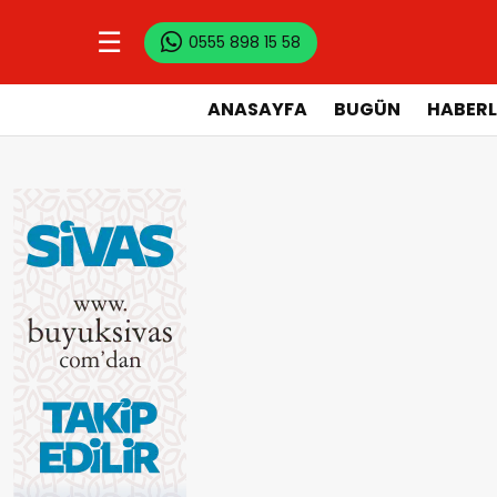
☰
0555 898 15 58
ANASAYFA
BUGÜN
HABERL