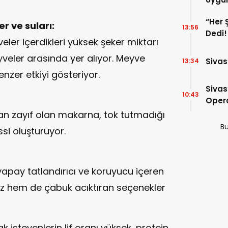
“Her 
r ve suları:
13:56
Dedi!
ler içerdikleri yüksek şeker miktarı
veler arasında yer alıyor. Meyve
Sivas
13:34
enzer etkiyi gösteriyor.
Sivas
10:43
Opera
Para 
dan zayıf olan makarna, tok tutmadığı
Bu
ssi oluşturuyor.
yapay tatlandırıcı ve koruyucu içeren
ız hem de çabuk acıktıran seçenekler
 isteyenlerin lif oranı yüksek, protein