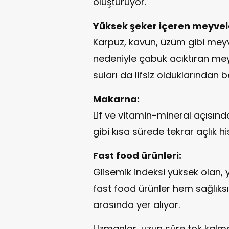
oluşturuyor.
Yüksek şeker içeren meyvele
Karpuz, kavun, üzüm gibi meyve
nedeniyle çabuk acıktıran mey
suları da lifsiz olduklarından b
Makarna:
Lif ve vitamin-mineral açısın
gibi kısa sürede tekrar açlık hi
Fast food ürünleri:
Glisemik indeksi yüksek olan, 
fast food ürünler hem sağlıks
arasında yer alıyor.
Uzmanlar, uzun süre tok kalmak