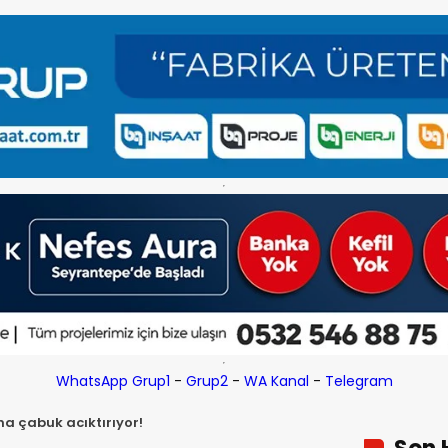
WhatsApp Grup1
-
Grup2
-
WA Kanal
-
Telegram
aha çabuk acıktırıyor!