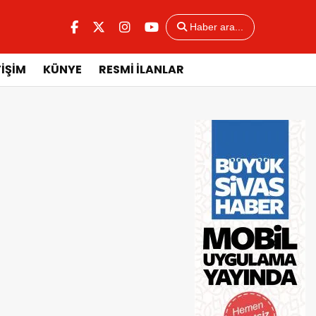
Haber ara...
TİŞİM
KÜNYE
RESMİ İLANLAR