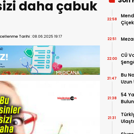
Son 
sizi daha çabuk
Mende
22:58
Çiçek
ellenme Tarihi :
08.06.2025 19:17
Mezar
22:51
CÜ Va
22:00
Şengö
Tek A
Bu Na
Çözm
21:47
Uzun 5
Yükse
54 Ya
21:38
Bulu
Türki
21:31
Ulaştı