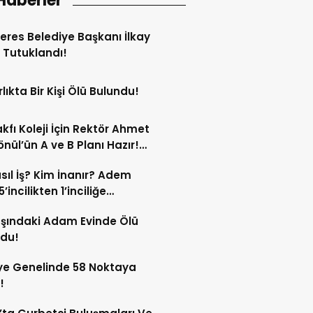
Haberler
res Belediye Başkanı İlkay
 Tutuklandı!
lıkta Bir Kişi Ölü Bulundu!
kfı Koleji İçin Rektör Ahmet
nül’ün A ve B Planı Hazır!
maç Mağduriyetleri Hızla
sıl İş? Kim İnanır? Adem
ek!
’incilikten 1’inciliğe
ldi!
şındaki Adam Evinde Ölü
ndu!
ye Genelinde 58 Noktaya
!