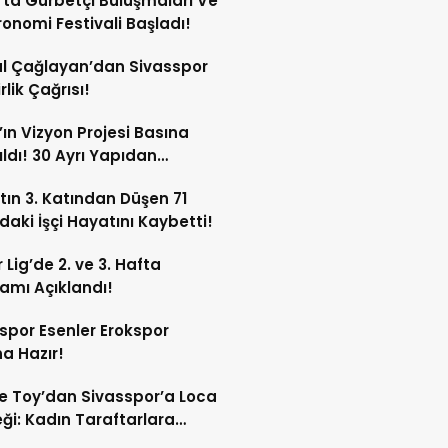
’ta Gurbetçi Buluşmaları Ve
onomi Festivali Başladı!
l Çağlayan’dan Sivasspor
irlik Çağrısı!
’ın Vizyon Projesi Basına
ıldı! 30 Ayrı Yapıdan
acak!
tın 3. Katından Düşen 71
daki İşçi Hayatını Kaybetti!
 Lig’de 2. ve 3. Hafta
amı Açıklandı!
spor Esenler Erokspor
a Hazır!
e Toy’dan Sivasspor’a Loca
ği: Kadın Taraftarlara
e Etti