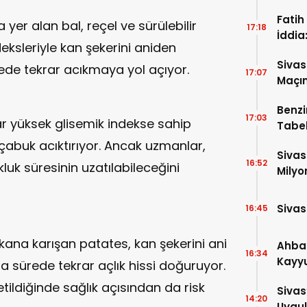
Fatih
 yer alan bal, reçel ve sürülebilir
17:18
İddia
eksleriyle kan şekerini aniden
İtiraf
Sivas
rede tekrar acıkmaya yol açıyor.
17:07
Maçın
Raka
Benzi
17:03
ar yüksek glisemik indekse sahip
Tabel
çabuk acıktırıyor. Ancak uzmanlar,
Sivas
16:52
luk süresinin uzatılabileceğini
Milyo
Sivas
16:45
 kana karışan patates, kan şekerini ani
Ahba
16:34
Kayyu
sa sürede tekrar açlık hissi doğuruyor.
Tedbi
etildiğinde sağlık açısından da risk
Sivas
14:20
Uygul