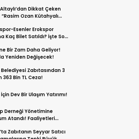
 Altaylı’dan Dikkat Çeken
: “Rasim Ozan Kütahyalı
çı Oldu”
spor-Esenler Erokspor
a Kaç Bilet Satıldı? İşte Son
mlar!
ne Bir Zam Daha Geliyor!
a Yeniden Değişecek!
 Belediyesi Zabıtasından 3
n 363 Bin TL Ceza!
 İçin Dev Bir Ulaşım Yatırımı!
p Derneği Yönetimine
m Atandı! Faaliyetleri
ren Durduruldu!
’ta Zabıtanın Seyyar Satıcı
amalarına Tepki Büyük