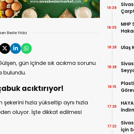
Sivas
19:38
Çarpt
MHP S
18:35
Hakan
sen Beste Yıldız
Aday 
Ulaş 
18:28
ülşen, gün içinde sık acıkma sorunu
Sivas
18:28
Seyya
a bulundu.
Plast
çabuk acıktırıyor!
18:15
Görev
 şekerini hızla yükseltip aynı hızla
HAYAT
17:26
İndir
n oluyor. İşte dikkat edilmesi
Siva
17:22
İçin 