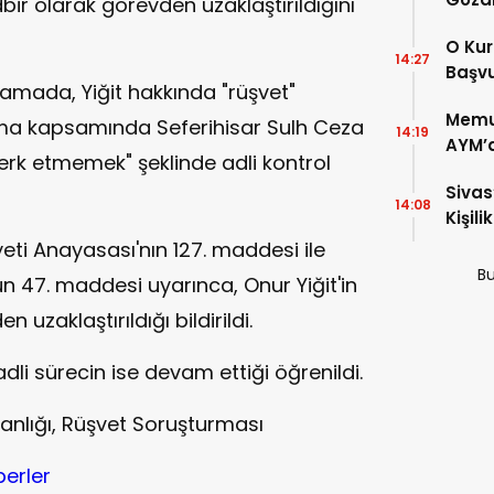
dbir olarak görevden uzaklaştırıldığını
O Kur
14:27
Başvu
klamada, Yiğit hakkında "rüşvet"
Memur
ma kapsamında Seferihisar Sulh Ceza
14:19
AYM’d
erk etmemek" şeklinde adli kontrol
Maaşl
Sivas
Günd
14:08
Kişil
Vurd
ti Anayasası'nın 127. maddesi ile
Bu
n 47. maddesi uyarınca, Onur Yiğit'in
 uzaklaştırıldığı bildirildi.
dli sürecin ise devam ettiği öğrenildi.
akanlığı, Rüşvet Soruşturması
berler