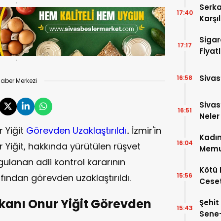
Serka
17:40
Karşı
Sigar
17:17
Fiyatl
Sivas
16:58
aber Merkezi
Sivas
16:51
Neler
 Yiğit
Görevden Uzaklaştırıldı
.. İzmir'in
Kadın
16:04
 Yiğit, hakkında yürütülen rüşvet
Memu
lanan adli kontrol kararının
Kötü 
15:56
afından görevden uzaklaştırıldı.
Ceset
kanı Onur Yiğit Görevden
Şehit
15:43
Sene-