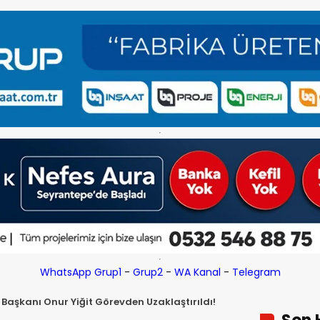
WhatsApp Grup1
-
Grup2
-
WA Kanal
-
Telegram
Başkanı Onur Yiğit Görevden Uzaklaştırıldı!