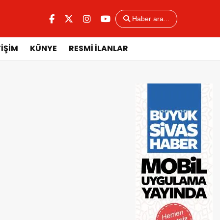
Haber ara...
TİŞİM
KÜNYE
RESMİ İLANLAR