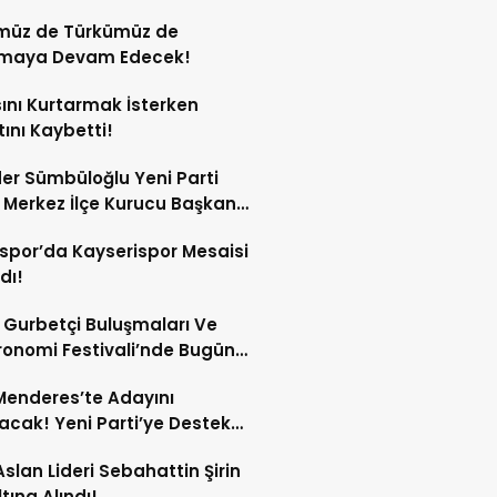
!
müz de Türkümüz de
maya Devam Edecek!
ını Kurtarmak İsterken
ını Kaybetti!
er Sümbüloğlu Yeni Parti
 Merkez İlçe Kurucu Başkanı
spor’da Kayserispor Mesaisi
dı!
 Gurbetçi Buluşmaları Ve
onomi Festivali’nde Bugün
Dolu Program!
enderes’te Adayını
acak! Yeni Parti’ye Destek
sı!
Aslan Lideri Sebahattin Şirin
tına Alındı!