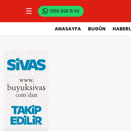
☰
0555 898 15 58
ANASAYFA
BUGÜN
HABERL