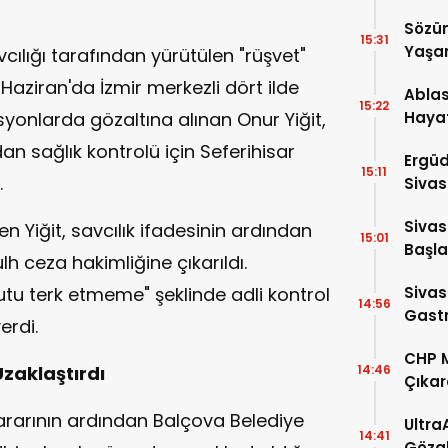
Anıldı
Sözü
15:31
Yaşa
ılığı tarafından yürütülen "rüşvet"
ziran'da İzmir merkezli dört ilde
Ablas
15:22
onlarda gözaltına alınan Onur Yiğit,
Hayat
an sağlık kontrolü için Seferihisar
Ergüd
15:11
.
Sivas
Oldu!
Sivas
n Yiğit, savcılık ifadesinin ardından
15:01
Başla
h ceza hakimliğine çıkarıldı.
tu terk etmeme" şeklinde adli kontrol
Sivas
14:56
Gastr
erdi.
Dolu 
CHP M
Uzaklaştırdı
14:46
Çıkar
Çağrı
l kararının ardından Balçova Belediye
Ultra
14:41
Gözal