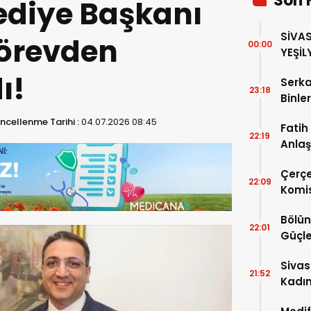
Son 
ediye Başkanı
SİVAS
Görevden
00:00
YEŞİL
TAMA
ı!
Serka
23:18
Binle
Yaşat
ncellenme Tarihi :
04.07.2026 08:45
Fatih
22:19
Anlaş
Çerçe
22:09
Komi
Genel
Bölün
22:01
Güçle
Sivas
21:52
Kadın