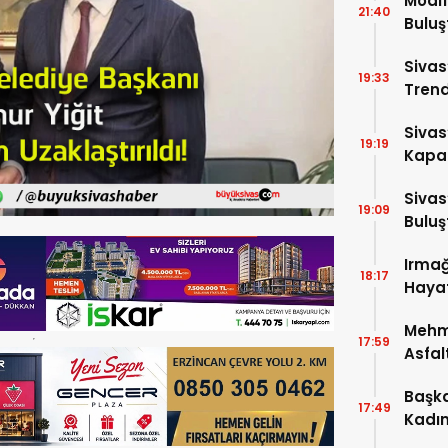
Modif
21:40
Buluş
Sivas
19:33
Trend
Sivas
19:19
Kapat
Etkinl
Sivas
19:09
Buluş
Irmağ
18:17
Hayat
Mehme
17:59
Asfal
Sürüy
Başka
17:49
Kadın