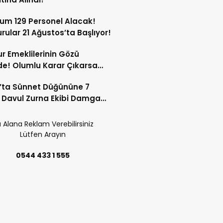
um 129 Personel Alacak!
rular 21 Ağustos’ta Başlıyor!
 Emeklilerinin Gözü
e! Olumlu Karar Çıkarsa
ara 25 Bin Liralık Artış
’ta Sünnet Düğününe 7
emde!
ik Davul Zurna Ekibi Damga
u!
 Alana Reklam Verebilirsiniz
Lütfen Arayın
0544 433 1 555