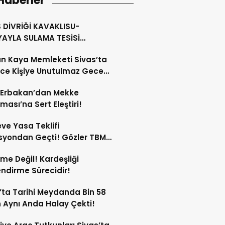
Haberler
 DİVRİĞİ KAVAKLISU-
YAYLA SULAMA TESİSİ
MLAMA İNŞAATI
n Kaya Memleketi Sivas’ta
rce Kişiye Unutulmaz Gece
tı!
 Erbakan’dan Mekke
ması’na Sert Eleştiri!
ve Yasa Teklifi
syondan Geçti! Gözler TBMM
 Kurulu’nda!
me Değil! Kardeşliği
ndirme Sürecidir!
’ta Tarihi Meydanda Bin 58
 Aynı Anda Halay Çekti!