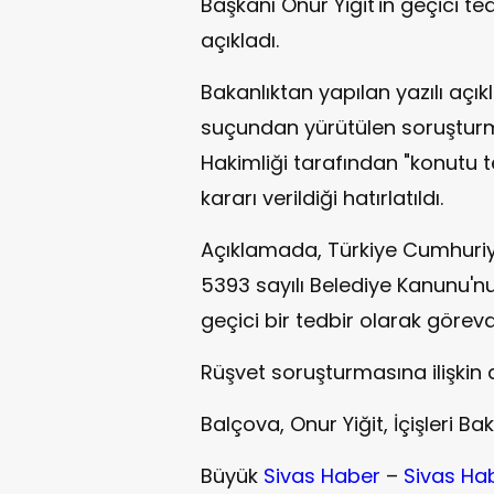
Başkanı Onur Yiğit'in geçici te
açıkladı.
Bakanlıktan yapılan yazılı açı
suçundan yürütülen soruştur
Hakimliği tarafından "konutu t
kararı verildiği hatırlatıldı.
Açıklamada, Türkiye Cumhuriye
5393 sayılı Belediye Kanunu'nu
geçici bir tedbir olarak görevden
Rüşvet soruşturmasına ilişkin a
Balçova, Onur Yiğit, İçişleri B
Büyük
Sivas Haber
–
Sivas Ha