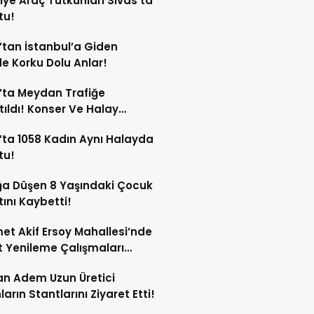
iye Araç Tutkunları Sivas’ta
tu!
’tan İstanbul’a Giden
e Korku Dolu Anlar!
’ta Meydan Trafiğe
ıldı! Konser Ve Halay
iği Var!
’ta 1058 Kadın Aynı Halayda
tu!
a Düşen 8 Yaşındaki Çocuk
ını Kaybetti!
t Akif Ersoy Mahallesi’nde
t Yenileme Çalışmaları
or!
n Adem Uzun Üretici
ların Stantlarını Ziyaret Etti!