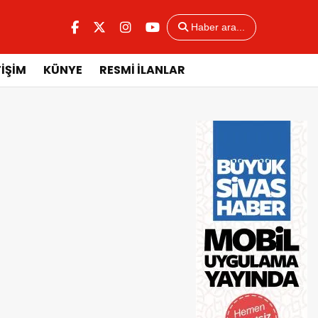
Haber ara...
TİŞİM
KÜNYE
RESMİ İLANLAR