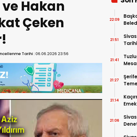
Son 
m ve Hakan
Başka
kkat Çeken
22:09
Beled
5’e Gi
!
Sivas
21:51
Tarihi
ncellenme Tarihi :
06.06.2026 23:56
Tuzlu
21:41
Mesai
Şerif
21:27
Temel
Kaçır
21:14
Emek 
Sivas
21:06
Denet
Cadde