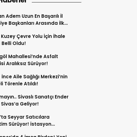
Haberler
n Adem Uzun En Başarılı İl
iye Başkanları Arasında İlk
rdi!
 Kuzey Çevre Yolu İçin İhale
 Belli Oldu!
göl Mahallesi’nde Asfalt
si Aralıksız Sürüyor!
e İnce Aile Sağlığı Merkezi’nin
i Törenle Atıldı!
mayın.. Sivaslı Sanatçı Ender
Sivas’a Geliyor!
’ta Seyyar Satıcılara
im Sürüyor! İstasyon
si’ndeki Tezgâh Kaldırıldı!