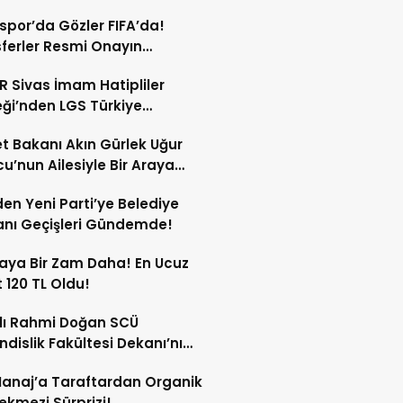
spor’da Gözler FIFA’da!
ferler Resmi Onayın
dan Açıklanacak!
 Sivas İmam Hatipliler
ği’nden LGS Türkiye
cilerine Ödül!
t Bakanı Akın Gürlek Uğur
’nun Ailesiyle Bir Araya
!
en Yeni Parti’ye Belediye
nı Geçişleri Gündemde!
aya Bir Zam Daha! En Ucuz
 120 TL Oldu!
lı Rahmi Doğan SCÜ
dislik Fakültesi Dekanı’nı
ında Kabul Etti!
anaj’a Taraftardan Organik
ekmezi Sürprizi!