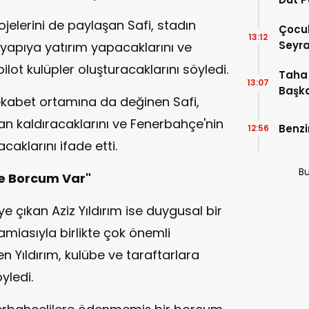
jelerini de paylaşan Safi, stadın
Çocuk
13:12
Seyra
ltyapıya yatırım yapacaklarını ve
pilot kulüpler oluşturacaklarını söyledi.
Taha 
13:07
Başka
ekabet ortamına da değinen Safi,
an kaldıracaklarını ve Fenerbahçe'nin
Benzi
12:56
aklarını ifade etti.
Bu
ye Borcum Var"
e çıkan Aziz Yıldırım ise duygusal bir
iasıyla birlikte çok önemli
en Yıldırım, kulübe ve taraftarlara
yledi.