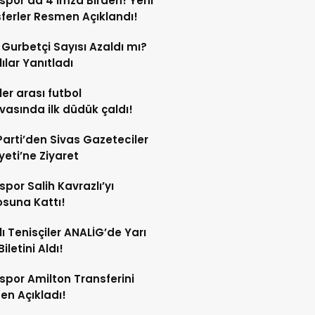
spor’da 4 İmza Birden! Yeni
ferler Resmen Açıklandı!
l Gurbetçi Sayısı Azaldı mı?
lılar Yanıtladı
er arası futbol
vasında ilk düdük çaldı!
Parti’den Sivas Gazeteciler
eti’ne Ziyaret
spor Salih Kavrazlı’yı
suna Kattı!
lı Tenisçiler ANALİG’de Yarı
Biletini Aldı!
spor Amilton Transferini
n Açıkladı!