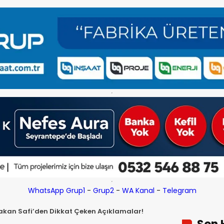
WhatsApp Grup1
-
Grup2
-
WA Kanal
-
Telegram
 Hakan Safi’den Dikkat Çeken Açıklamalar!