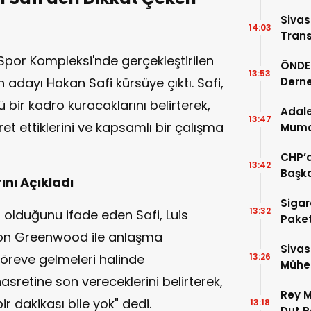
Sivas
14:03
Trans
Ardın
por Kompleksi'nde gerçekleştirilen
ÖNDER
13:53
 adayı Hakan Safi kürsüye çıktı. Safi,
Derne
Birin
 bir kadro kuracaklarını belirterek,
Adale
13:47
ret ettiklerini ve kapsamlı bir çalışma
Mumcu
Geldi
CHP’d
13:42
Başka
ını Açıkladı
Sigar
13:32
 olduğunu ifade eden Safi, Luis
Paket
son Greenwood ile anlaşma
Sivas
göreve gelmeleri halinde
13:26
Mühen
sretine son vereceklerini belirterek,
Makam
Rey M
 dakikası bile yok" dedi.
13:18
Dut P