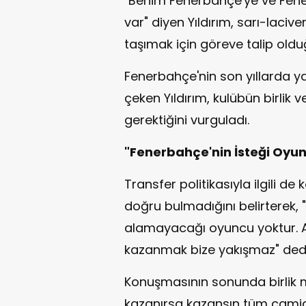
"Benim Fenerbahçe'ye ve Fen
var" diyen Yıldırım, sarı-laci
taşımak için göreve talip oldu
Fenerbahçe'nin son yıllarda y
çeken Yıldırım, kulübün birlik 
gerektiğini vurguladı.
"Fenerbahçe'nin İsteği Oyun
Transfer politikasıyla ilgili de
doğru bulmadığını belirterek, 
alamayacağı oyuncu yoktur. An
kazanmak bize yakışmaz" dedi
Konuşmasının sonunda birlik m
kazanırsa kazansın tüm camian