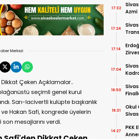
Sivas
17:32
Azmi 
Girdi!
Siva
17:24
Trans
Erdoğ
17:14
aber Merkezi
Zirve
Dakik
Siva
17:04
Kadro
n Dikkat Çeken Açıklamalar..
Sivas
16:50
lağanüstü seçimli genel kurul
Final
dı. Sarı-lacivertli kulüpte başkanlık
Okul 
16:31
m ve Hakan Safi, kongrede üyelerin
Sivas
 son mesajlarını verdi.
PKK E
14:27
Annes
n Safi'den Dikkat Çeken