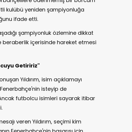
erbahçelilere ödenmemiş bir borcum
vertli kulübü yeniden şampiyonluğa
ğunu ifade etti.
aşadığı şampiyonluk özlemine dikkat
ve beraberlik içerisinde hareket etmesi
cuyu Getiririz"
 konuşan Yıldırım, isim açıklamayı
"Fenerbahçe'nin isteyip de
cak futbolcu isimleri sayarak itibar
.
esajı veren Yıldırım, seçimi kim
ın Fenerbahçe'nin başarısı için