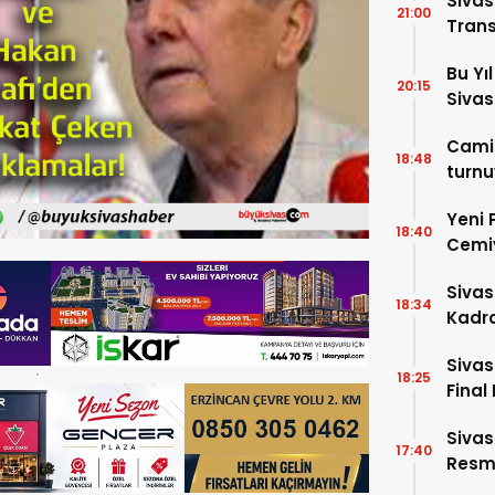
Sivas
21:00
Trans
Bu Yı
20:15
Sivas
Camil
18:48
turnu
Yeni 
18:40
Cemiy
Sivas
18:34
Kadro
Sivas
18:25
Final 
Sivas
17:40
Resme