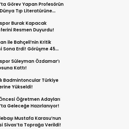
’ta Görev Yapan Profesörün
Dünya Tıp Literatürüne
sspor Burak Kapacak
ferini Resmen Duyurdu!
an ile Bahçeli’nin Kritik
si Sona Erdi! Görüşme 45
a Sürdü!
sspor Süleyman Özdamar’ı
suna Kattı!
lı Badmintoncular Türkiye
lerine Yükseldi!
Öncesi Öğretmen Adayları
’ta Geleceğe Hazırlanıyor!
lebaşı Mustafa Karasu’nun
i Sivas’ta Toprağa Verildi!