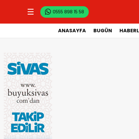
☰
0555 898 15 58
ANASAYFA
BUGÜN
HABERL