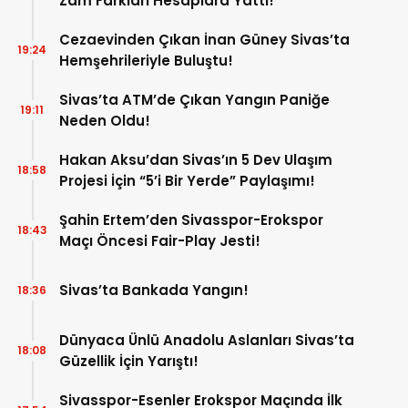
Zam Farkları Hesaplara Yattı!
Cezaevinden Çıkan İnan Güney Sivas’ta
19:24
Hemşehrileriyle Buluştu!
Sivas’ta ATM’de Çıkan Yangın Paniğe
19:11
Neden Oldu!
Hakan Aksu’dan Sivas’ın 5 Dev Ulaşım
18:58
Projesi İçin “5’i Bir Yerde” Paylaşımı!
Şahin Ertem’den Sivasspor-Erokspor
18:43
Maçı Öncesi Fair-Play Jesti!
Sivas’ta Bankada Yangın!
18:36
Dünyaca Ünlü Anadolu Aslanları Sivas’ta
18:08
Güzellik İçin Yarıştı!
Sivasspor-Esenler Erokspor Maçında İlk