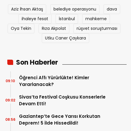
Aziz İhsan Aktaş
belediye operasyonu
dava
ihaleye fesat
İstanbul
mahkeme
Oya Tekin
Rıza Akpolat
rüşvet soruşturması
Utku Caner Çaykara
Son Haberler
Öğrenci Affı Yürürlükte! Kimler
09:10
Yararlanacak?
Sivas’ta Festival Coşkusu Konserlerle
09:02
Devam Etti!
Gaziantep’te Gece Yarısı Korkutan
08:56
Deprem! 5 İlde Hissedildi!