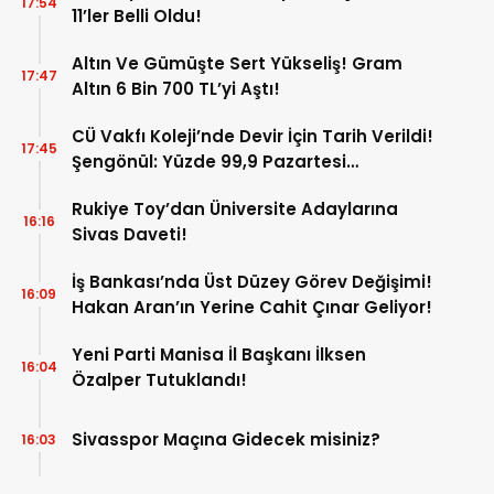
17:54
11’ler Belli Oldu!
Altın Ve Gümüşte Sert Yükseliş! Gram
17:47
Altın 6 Bin 700 TL’yi Aştı!
CÜ Vakfı Koleji’nde Devir İçin Tarih Verildi!
17:45
Şengönül: Yüzde 99,9 Pazartesi
Tamamlanacak
Rukiye Toy’dan Üniversite Adaylarına
16:16
Sivas Daveti!
İş Bankası’nda Üst Düzey Görev Değişimi!
16:09
Hakan Aran’ın Yerine Cahit Çınar Geliyor!
Yeni Parti Manisa İl Başkanı İlksen
16:04
Özalper Tutuklandı!
Sivasspor Maçına Gidecek misiniz?
16:03